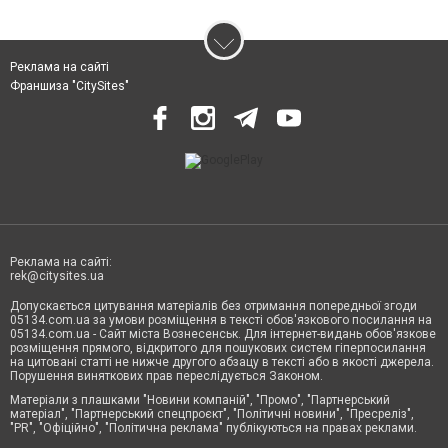
Реклама на сайті
Франшиза "CitySites"
Реклама на сайті:
rek@citysites.ua
Допускається цитування матеріалів без отримання попередньої згоди
05134.com.ua за умови розміщення в тексті обов'язкового посилання на
05134.com.ua - Сайт міста Вознесенськ. Для інтернет-видань обов'язкове
розміщення прямого, відкритого для пошукових систем гіперпосилання
на цитовані статті не нижче другого абзацу в тексті або в якості джерела.
Порушення виняткових прав переслідується Законом.
Матеріали з плашками "Новини компаній", "Промо", "Партнерський
матеріал", "Партнерський спецпроєкт", "Політичні новини", "Пресреліз",
"PR", "Офіційно", "Політична реклама" публікуються на правах реклами.