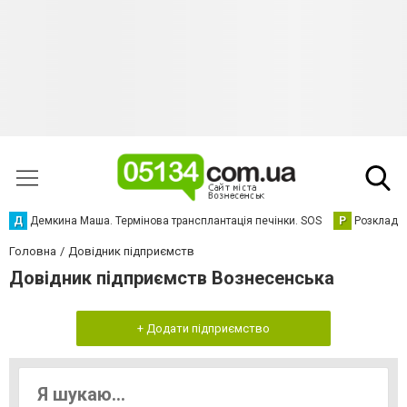
Д
Демкина Маша. Термінова трансплантація печінки. SOS
Р
Розклад р
Головна
Довідник підприємств
Довідник підприємств Вознесенська
+ Додати підприємство