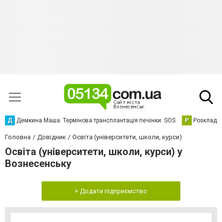
Д
Демкина Маша. Термінова трансплантація печінки. SOS
Р
Розклад р
Головна
Довідник
Освіта (університети, школи, курси)
Освіта (університети, школи, курси) у
Вознесенську
+ Додати підприємство