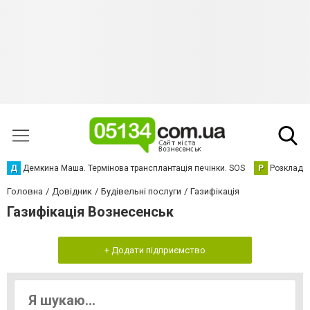
Д
Демкина Маша. Термінова трансплантація печінки. SOS
Р
Розклад р
Головна
Довідник
Будівельні послуги
Газифікація
Газифікація Вознесенськ
+ Додати підприємство