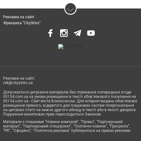
Реклама на сайті
Франшиза "CitySites"
Реклама на сайті:
rek@citysites.ua
Допускається цитування матеріалів без отримання попередньої згоди
05134.com.ua за умови розміщення в тексті обов'язкового посилання на
05134.com.ua - Сайт міста Вознесенськ. Для інтернет-видань обов'язкове
розміщення прямого, відкритого для пошукових систем гіперпосилання
на цитовані статті не нижче другого абзацу в тексті або в якості джерела.
Порушення виняткових прав переслідується Законом.
Матеріали з плашками "Новини компаній", "Промо", "Партнерський
матеріал", "Партнерський спецпроєкт", "Політичні новини", "Пресреліз",
"PR", "Офіційно", "Політична реклама" публікуються на правах реклами.