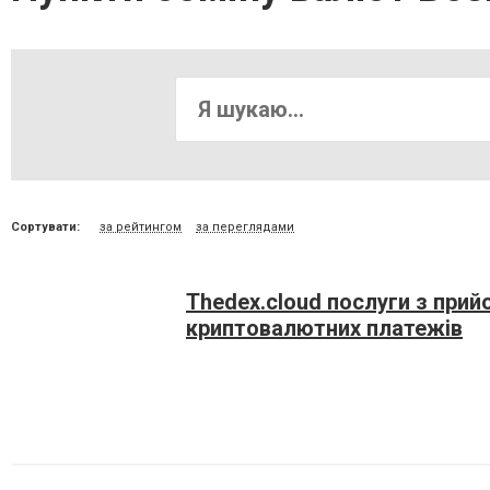
Сортувати:
за рейтингом
за переглядами
Thedex.cloud послуги з прий
криптовалютних платежів