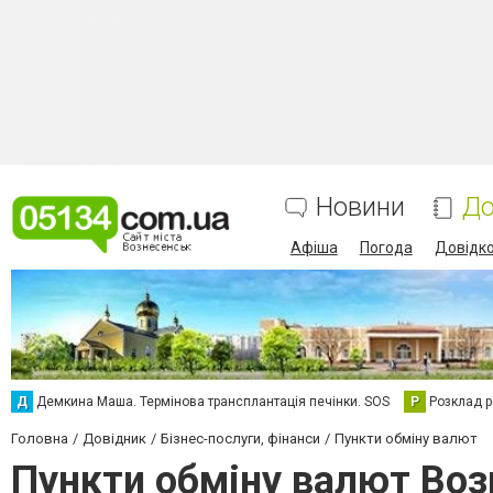
Новини
До
Афіша
Погода
Довідк
Д
Демкина Маша. Термінова трансплантація печінки. SOS
Р
Розклад р
Головна
Довідник
Бізнес-послуги, фінанси
Пункти обміну валют
Пункти обміну валют Воз