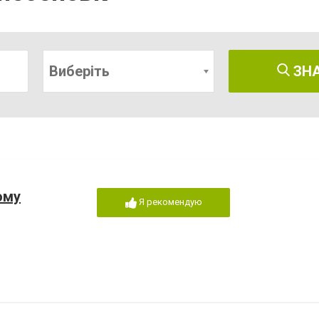
Виберіть
ЗН
ому
Я рекомендую