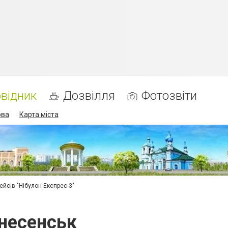
відник
Дозвілля
Фотозвіти
ова
Карта міста
ейсів "Нібулон Експрес-3"
несенськ