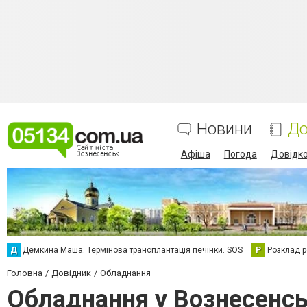
Новини
До
Афіша
Погода
Довідк
Д
Демкина Маша. Термінова трансплантація печінки. SOS
Р
Розклад р
Головна
Довідник
Обладнання
Обладнання у Вознесенс