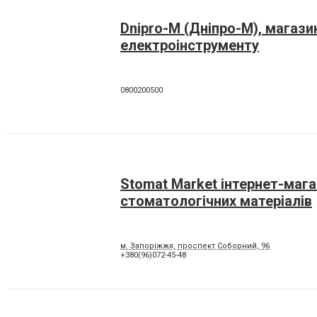
Dnipro-M (Дніпро-М), магази
електроінструменту
0800200500
Stomat Market інтернет-маг
стоматологічних матеріалів
м. Запоріжжя, проспект Соборний, 96
+380(96)072-45-48