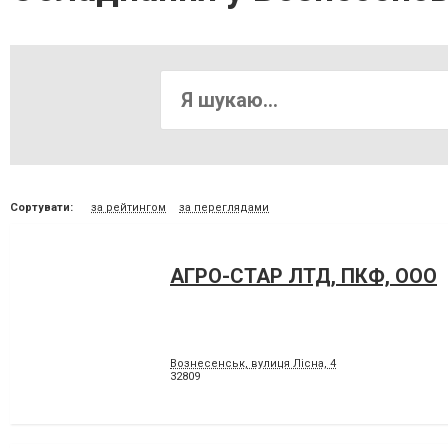
Сортувати:
за рейтингом
за переглядами
АГРО-СТАР ЛТД, ПКФ, ООО
Вознесенськ, вулиця Лісна, 4
32809