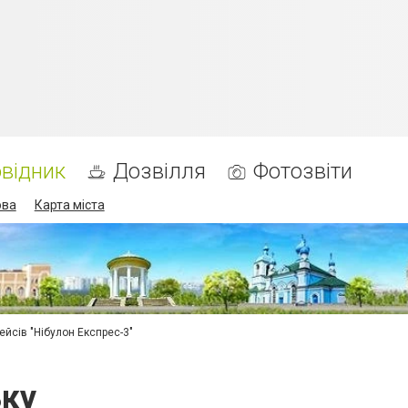
відник
Дозвілля
Фотозвіти
ова
Карта міста
ейсів "Нібулон Експрес-3"
ьку