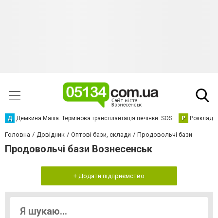
Д
Демкина Маша. Термінова трансплантація печінки. SOS
Р
Розклад р
Головна
Довідник
Оптові бази, склади
Продовольчі бази
Продовольчі бази Вознесенськ
+ Додати підприємство