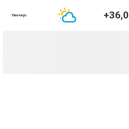
+36,0
Увечері