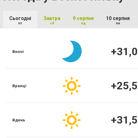
Сьогодні
Завтра
9 серпня
10 серпня
пт
сб
нд
пн
+31,0
Вночі
+25,5
Вранці
+31,5
Вдень