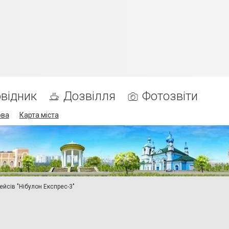
відник
Дозвілля
Фотозвіти
ова
Карта міста
ейсів "Нібулон Експрес-3"