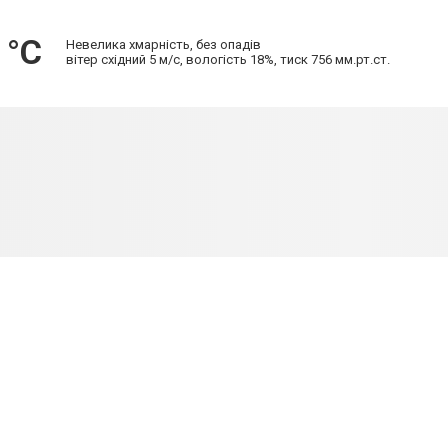
 °С
Невелика хмарність, без опадів
вітер східний 5 м/с, вологість 18%, тиск 756 мм.рт.ст.