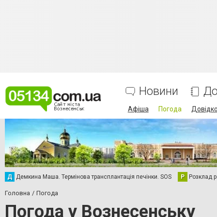
Новини
До
Афіша
Погода
Довідк
Д
Демкина Маша. Термінова трансплантація печінки. SOS
Р
Розклад р
Головна
Погода
Погода у Вознесенську