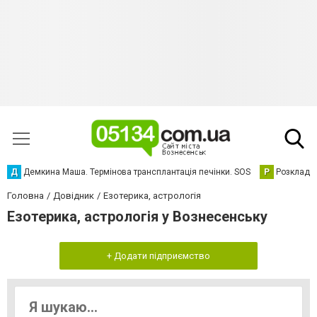
Д
Демкина Маша. Термінова трансплантація печінки. SOS
Р
Розклад р
Головна
Довідник
Езотерика, астрологія
Езотерика, астрологія у Вознесенську
+ Додати підприємство