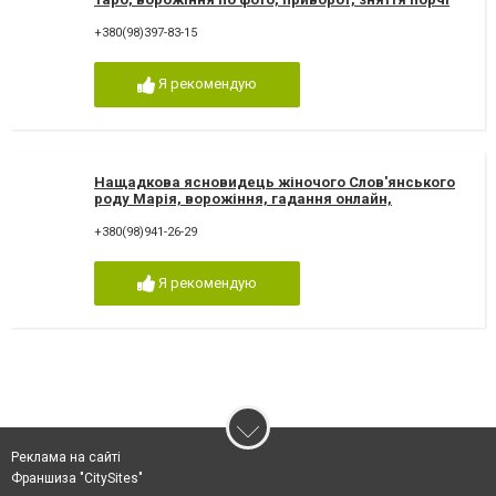
+380(98)397-83-15
Я рекомендую
Нащадкова ясновидець жіночого Слов'янського
роду Марія, ворожіння, гадання онлайн,
ворожіння Таро
+380(98)941-26-29
Я рекомендую
Реклама на сайті
Франшиза "CitySites"