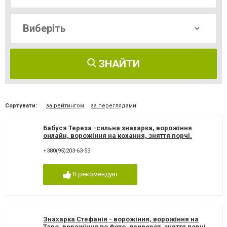
ЗНАЙТИ
Сортувати:
за рейтингом
за переглядами
Бабуся Тереза -сильна знахарка, ворожіння
онлайн, ворожіння на кохання, зняття порчі.
Ворожка Тереза
+380(95)203-63-53
Я рекомендую
Знахарка Стефанія - ворожіння, ворожіння на
Таро, ворожіння по фото, приворот, зняття порчі