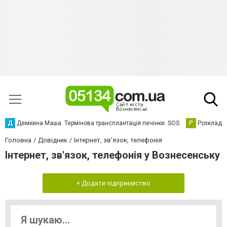
Д
Демкина Маша. Термінова трансплантація печінки. SOS
Р
Розклад р
Головна
Довідник
Інтернет, зв'язок, телефонія
Інтернет, зв'язок, телефонія у Вознесенську
+ Додати підприємство