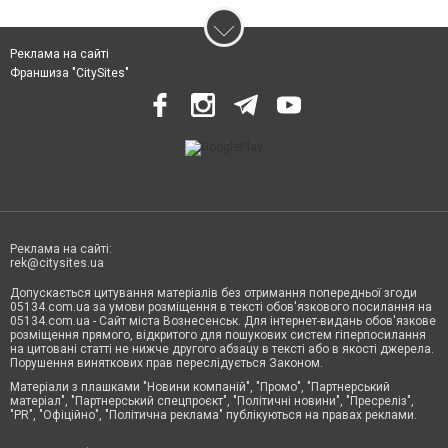
Реклама на сайті
Франшиза "CitySites"
Реклама на сайті:
rek@citysites.ua
Допускається цитування матеріалів без отримання попередньої згоди
05134.com.ua за умови розміщення в тексті обов'язкового посилання на
05134.com.ua - Сайт міста Вознесенськ. Для інтернет-видань обов'язкове
розміщення прямого, відкритого для пошукових систем гіперпосилання
на цитовані статті не нижче другого абзацу в тексті або в якості джерела.
Порушення виняткових прав переслідується Законом.
Матеріали з плашками "Новини компаній", "Промо", "Партнерський
матеріал", "Партнерський спецпроєкт", "Політичні новини", "Пресреліз",
"PR", "Офіційно", "Політична реклама" публікуються на правах реклами.