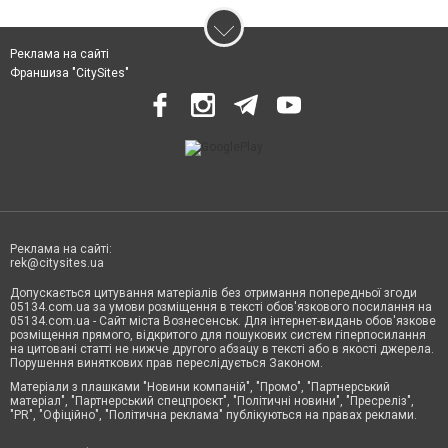
Реклама на сайті
Франшиза "CitySites"
Реклама на сайті:
rek@citysites.ua
Допускається цитування матеріалів без отримання попередньої згоди
05134.com.ua за умови розміщення в тексті обов'язкового посилання на
05134.com.ua - Сайт міста Вознесенськ. Для інтернет-видань обов'язкове
розміщення прямого, відкритого для пошукових систем гіперпосилання
на цитовані статті не нижче другого абзацу в тексті або в якості джерела.
Порушення виняткових прав переслідується Законом.
Матеріали з плашками "Новини компаній", "Промо", "Партнерський
матеріал", "Партнерський спецпроєкт", "Політичні новини", "Пресреліз",
"PR", "Офіційно", "Політична реклама" публікуються на правах реклами.