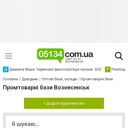
Д
Демкина Маша. Термінова трансплантація печінки. SOS
Р
Розклад р
Головна
Довідник
Оптові бази, склади
Промтоварні бази
Промтоварні бази Вознесенськ
+ Додати підприємство