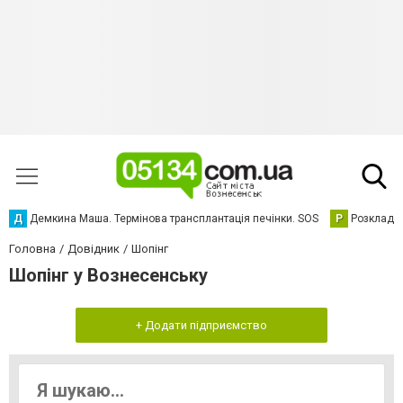
Д
Демкина Маша. Термінова трансплантація печінки. SOS
Р
Розклад р
Головна
Довідник
Шопінг
Шопінг у Вознесенську
+ Додати підприємство