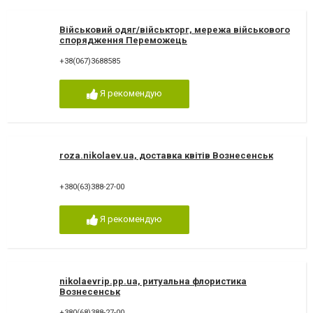
Військовий одяг/військторг, мережа військового
спорядження Переможець
+38(067)3688585
Я рекомендую
roza.nikolaev.ua, доставка квітів Вознесенськ
+380(63)388-27-00
Я рекомендую
nikolaevrip.pp.ua, ритуальна флористика
Вознесенськ
+380(68)388-27-00