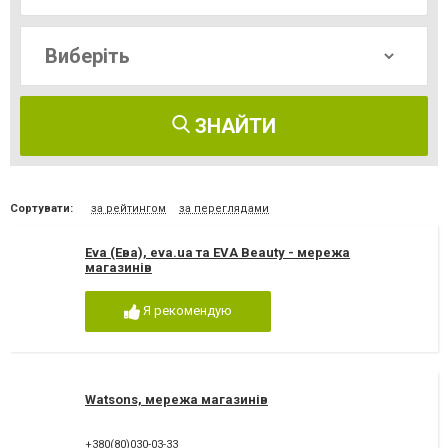
ЗНАЙТИ
Сортувати:
за рейтингом
за переглядами
Eva (Ева), eva.ua та EVA Beauty - мережа
магазинів
Я рекомендую
Watsons, мережа магазинів
+380(80)030-03-33