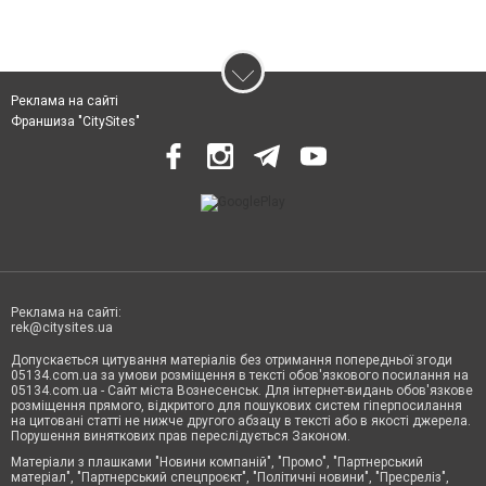
Реклама на сайті
Франшиза "CitySites"
Реклама на сайті:
rek@citysites.ua
Допускається цитування матеріалів без отримання попередньої згоди
05134.com.ua за умови розміщення в тексті обов'язкового посилання на
05134.com.ua - Сайт міста Вознесенськ. Для інтернет-видань обов'язкове
розміщення прямого, відкритого для пошукових систем гіперпосилання
на цитовані статті не нижче другого абзацу в тексті або в якості джерела.
Порушення виняткових прав переслідується Законом.
Матеріали з плашками "Новини компаній", "Промо", "Партнерський
матеріал", "Партнерський спецпроєкт", "Політичні новини", "Пресреліз",