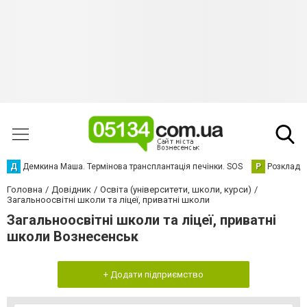
Д
Демкина Маша. Термінова трансплантація печінки. SOS
Р
Розклад р
Головна
Довідник
Освіта (університети, школи, курси)
Загальноосвітні школи та ліцеї, приватні школи
Загальноосвітні школи та ліцеї, приватні
школи Вознесенськ
+ Додати підприємство