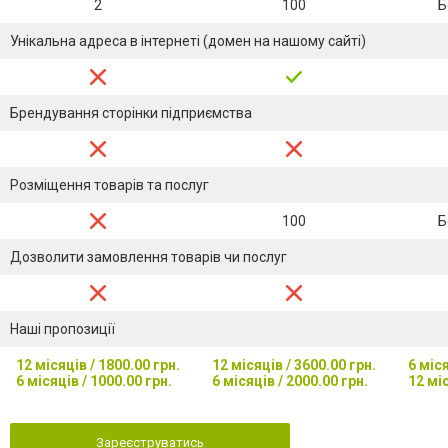
2
100
Б
Унікальна адреса в інтернеті (домен на нашому сайті)
Брендування сторінки підприємства
Розміщення товарів та послуг
100
Б
Дозволити замовлення товарів чи послуг
Наші пропозиції
12 місяців / 1800.00 грн.
12 місяців / 3600.00 грн.
6 міся
6 місяців / 1000.00 грн.
6 місяців / 2000.00 грн.
12 міс
Зареєструватись