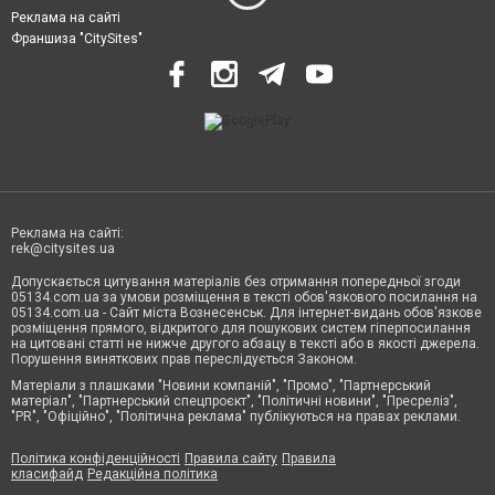
Реклама на сайті
Франшиза "CitySites"
Реклама на сайті:
rek@citysites.ua
Допускається цитування матеріалів без отримання попередньої згоди
05134.com.ua за умови розміщення в тексті обов'язкового посилання на
05134.com.ua - Сайт міста Вознесенськ. Для інтернет-видань обов'язкове
розміщення прямого, відкритого для пошукових систем гіперпосилання
на цитовані статті не нижче другого абзацу в тексті або в якості джерела.
Порушення виняткових прав переслідується Законом.
Матеріали з плашками "Новини компаній", "Промо", "Партнерський
матеріал", "Партнерський спецпроєкт", "Політичні новини", "Пресреліз",
"PR", "Офіційно", "Політична реклама" публікуються на правах реклами.
Політика конфіденційності
Правила сайту
Правила
класифайд
Редакційна політика