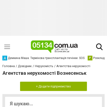
Д
Демкина Маша. Термінова трансплантація печінки. SOS
Р
Розклад р
Головна
Довідник
Нерухомість
Агентства нерухомості
Агентства нерухомості Вознесенськ
+ Додати підприємство