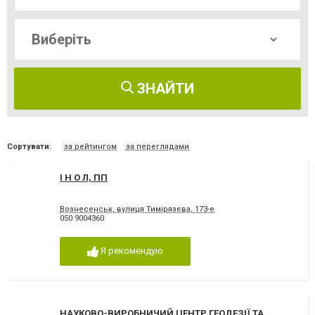
ЗНАЙТИ
Сортувати:
за рейтингом
за переглядами
І Н О Л, ПП
Вознесенськ, вулиця Тимірязєва, 173-е
050 9004360
Я рекомендую
НАУКОВО-ВИРОБНИЧИЙ ЦЕНТР ГЕОДЕЗІЇ ТА