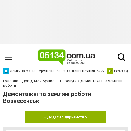
Д
Демкина Маша. Термінова трансплантація печінки. SOS
Р
Розклад р
Головна
Довідник
Будівельні послуги
Демонтажні та земляні
роботи
Демонтажні та земляні роботи
Вознесенськ
+ Додати підприємство