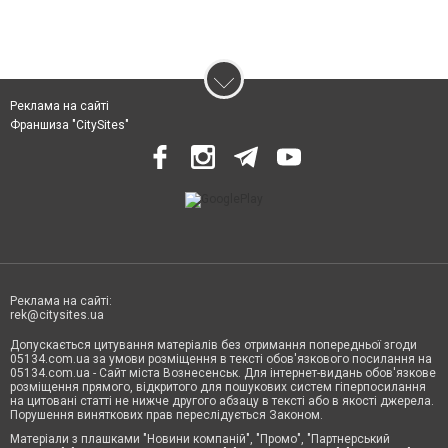
Реклама на сайті
Франшиза "CitySites"
Реклама на сайті:
rek@citysites.ua
Допускається цитування матеріалів без отримання попередньої згоди
05134.com.ua за умови розміщення в тексті обов'язкового посилання на
05134.com.ua - Сайт міста Вознесенськ. Для інтернет-видань обов'язкове
розміщення прямого, відкритого для пошукових систем гіперпосилання
на цитовані статті не нижче другого абзацу в тексті або в якості джерела.
Порушення виняткових прав переслідується Законом.
Матеріали з плашками "Новини компаній", "Промо", "Партнерський