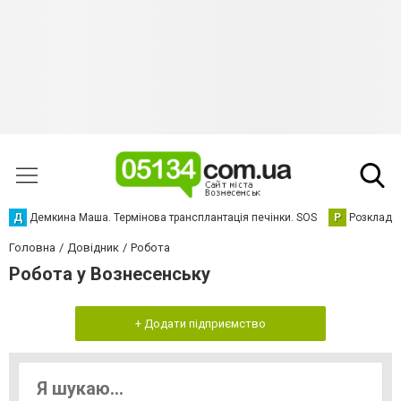
Д
Демкина Маша. Термінова трансплантація печінки. SOS
Р
Розклад р
Головна
Довідник
Робота
Робота у Вознесенську
+ Додати підприємство