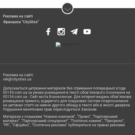
Реклама на сайті
Франшиза "CitySites"
Реклама на сайті:
rek@citysites.ua
Допускається цитування матеріалів без отримання попередньої згоди
05134.com.ua за умови розміщення в тексті обов'язкового посилання на
05134.com.ua - Сайт міста Вознесенськ. Для інтернет-видань обов'язкове
розміщення прямого, відкритого для пошукових систем гіперпосилання
на цитовані статті не нижче другого абзацу в тексті або в якості джерела.
Порушення виняткових прав переслідується Законом.
Матеріали з плашками "Новини компаній", "Промо", "Партнерський
матеріал", "Партнерський спецпроєкт", "Політичні новини", "Пресреліз",
"PR", "Офіційно", "Політична реклама" публікуються на правах реклами.