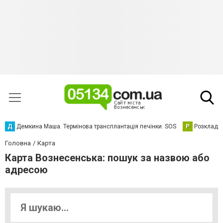
Д
Демкина Маша. Термінова трансплантація печінки. SOS
Р
Розклад р
Головна
Карта
Карта Вознесенська: пошук за назвою або
адресою