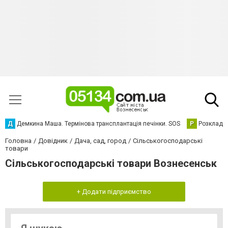
Д
Демкина Маша. Термінова трансплантація печінки. SOS
Р
Розклад р
Головна
Довідник
Дача, сад, город
Сільськогосподарські
товари
Сільськогосподарські товари Вознесенськ
+ Додати підприємство