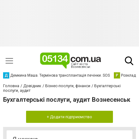
Д
Демкина Маша. Термінова трансплантація печінки. SOS
Р
Розклад р
Головна
Довідник
Бізнес-послуги, фінанси
Бухгалтерські
послуги, аудит
Бухгалтерські послуги, аудит Вознесенськ
+ Додати підприємство