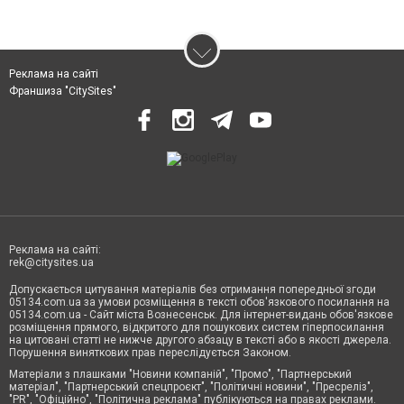
Реклама на сайті
Франшиза "CitySites"
Реклама на сайті:
rek@citysites.ua
Допускається цитування матеріалів без отримання попередньої згоди
05134.com.ua за умови розміщення в тексті обов'язкового посилання на
05134.com.ua - Сайт міста Вознесенськ. Для інтернет-видань обов'язкове
розміщення прямого, відкритого для пошукових систем гіперпосилання
на цитовані статті не нижче другого абзацу в тексті або в якості джерела.
Порушення виняткових прав переслідується Законом.
Матеріали з плашками "Новини компаній", "Промо", "Партнерський
матеріал", "Партнерський спецпроєкт", "Політичні новини", "Пресреліз",
"PR", "Офіційно", "Політична реклама" публікуються на правах реклами.