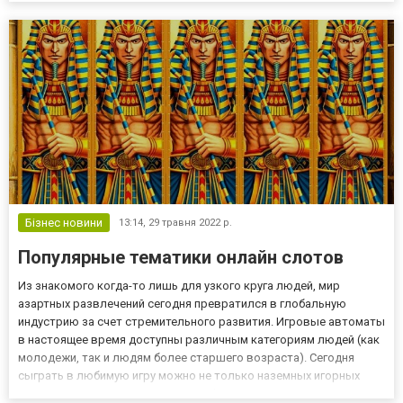
всього декілька кліків на своєму гаджеті і...
Бізнес новини
13:14,
29 травня 2022 р.
Популярные тематики онлайн слотов
Из знакомого когда-то лишь для узкого круга людей, мир
азартных развлечений сегодня превратился в глобальную
индустрию за счет стремительного развития. Игровые автоматы
в настоящее время доступны различным категориям людей (как
молодежи, так и людям более старшего возраста). Сегодня
сыграть в любимую игру можно не только наземных игорных
заведениях, но и в онлайн казино Champion. Мы предлагаем