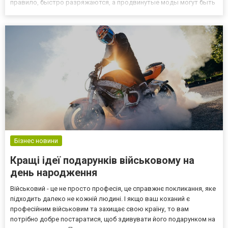
правило, быстро разряжаются, а продвинутые моды могут быть
сложными и слишком дорогими для некоторых вейперов. В то
же время pod системы имеют длительное время автономной
работы и...
Бізнес новини
Кращі ідеї подарунків військовому на
день народження
Військовий - це не просто професія, це справжнє покликання, яке
підходить далеко не кожній людині. І якщо ваш коханий є
професійним військовим та захищає свою країну, то вам
потрібно добре постаратися, щоб здивувати його подарунком на