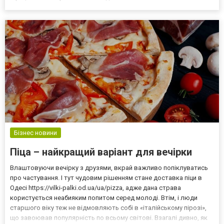
представительницы древнейшей профессии готовы на любые
ограничения и рамки, только бы им позволили работать
свободно – например...
Бізнес новини
Піца – найкращий варіант для вечірки
Влаштовуючи вечірку з друзями, вкрай важливо попіклуватись
про частування. І тут чудовим рішенням стане доставка піци в
Одесі https://vilki-palki.od.ua/ua/pizza, адже дана страва
користується неабияким попитом серед молоді. Втім, і люди
старшого віку теж не відмовляють собі в «італійському пірозі»,
що завоював популярність по всьому світові. Взагалі дивно, як