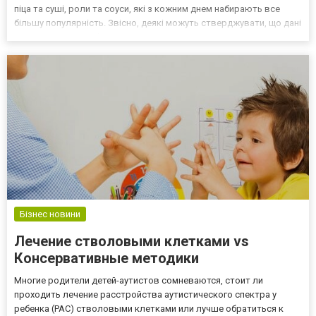
піца та суші, роли та соуси, які з кожним днем набирають все
більшу популярність. Звісно, деякі можуть стверджувати, що дані
страви можна зробити самостійно, але це не так просто.
Необхідно мати певний досвід та любити п...
Бізнес новини
Лечение стволовыми клетками vs
Консервативные методики
Многие родители детей-аутистов сомневаются, стоит ли
проходить лечение расстройства аутистического спектра у
ребенка (РАС) стволовыми клетками или лучше обратиться к