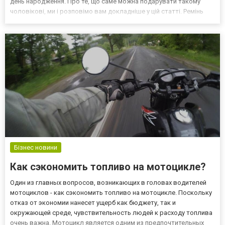
день народження. Про те, що саме можна подарувати такому
чоловікові, ми і розповімо вам докладніше у цій статті. Ремінь
Для багатьох чоловіків це улюблений аксесуар, який носять не
тільки для краси, але і з практичної точки з...
Бізнес новини
Как сэкономить топливо на мотоцикле?
Один из главных вопросов, возникающих в головах водителей
мотоциклов - как сэкономить топливо на мотоцикле. Поскольку
отказ от экономии нанесет ущерб как бюджету, так и
окружающей среде, чувствительность людей к расходу топлива
очень важна. Мотоцикл является одним из предпочтительных