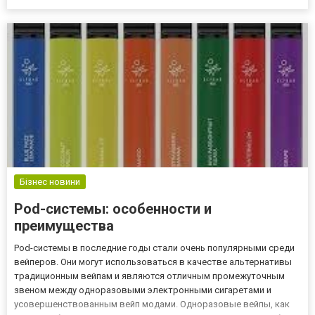
така проста за рецептом страва набула величезної популярності.
Можливо, якраз саме завдяки тому, щ...
Бізнес новини
Pod-системы: особенности и
преимущества
Pod-системы в последние годы стали очень популярными среди
вейперов. Они могут использоваться в качестве альтернативы
традиционным вейпам и являются отличным промежуточным
звеном между одноразовыми электронными сигаретами и
усовершенствованным вейп модами. Одноразовые вейпы, как