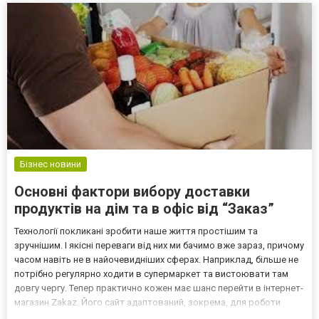
может...
Бізнес новини
Основні фактори вибору доставки
продуктів на дім та в офіс від “Заказ”
Технології покликані зробити наше життя простішим та
зручнішим. І якісні переваги від них ми бачимо вже зараз, причому
часом навіть не в найочевидніших сферах. Наприклад, більше не
потрібно регулярно ходити в супермаркет та вистоювати там
довгу чергу. Тепер практично кожен має шанс перейти в інтернет-
магазин Zakaz. Його сайт адаптований, зокрема, для роботи
через мобільні пристрої. Це означає, що достатньо зробити