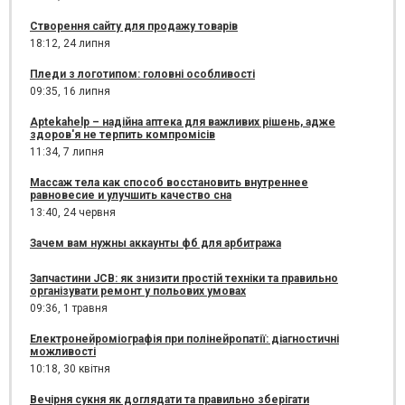
Створення сайту для продажу товарів
18:12,
24 липня
Пледи з логотипом: головні особливості
09:35,
16 липня
Aptekahelp – надійна аптека для важливих рішень, адже
здоров'я не терпить компромісів
11:34,
7 липня
Массаж тела как способ восстановить внутреннее
равновесие и улучшить качество сна
13:40,
24 червня
Зачем вам нужны аккаунты фб для арбитража
Запчастини JCB: як знизити простій техніки та правильно
організувати ремонт у польових умовах
09:36,
1 травня
Електронейроміографія при полінейропатії: діагностичні
можливості
10:18,
30 квітня
Вечірня сукня як доглядати та правильно зберігати