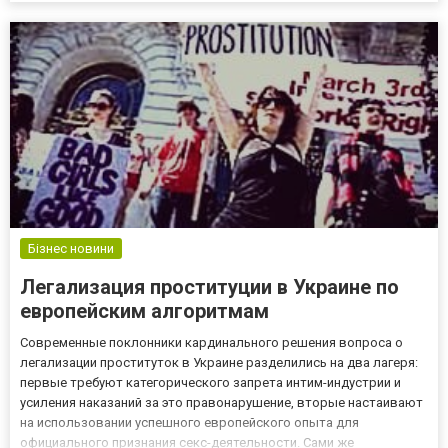
Бізнес новини
Легализация проституции в Украине по
европейским алгоритмам
Современные поклонники кардинального решения вопроса о
легализации проституток в Украине разделились на два лагеря:
первые требуют категорического запрета интим-индустрии и
усиления наказаний за это правонарушение, вторые настаивают
на использовании успешного европейского опыта для
официального признания секс-деятельности. Сами же