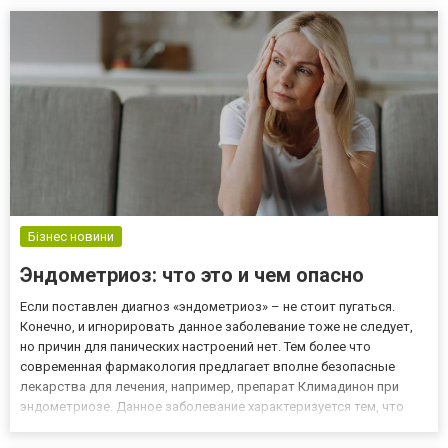
качества продукции. А именно: Спирт премиального класса;
Артезианс...
Бізнес новини
Эндометриоз: что это и чем опасно
Если поставлен диагноз «эндометриоз» – не стоит пугаться.
Конечно, и игнорировать данное заболевание тоже не следует,
но причин для панических настроений нет. Тем более что
современная фармакология предлагает вполне безопасные
лекарства для лечения, например, препарат Климадинон при
эндометриозе. Данное заболевание характеризуется тем, что
происходит разрастание слизистой оболочки матки в тех
отделах, где этого не должно происходить. В частности, оно