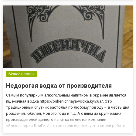
пакеты и другой мусор, который разлагается в течение
нескольких столетий. Совреме...
Бізнес новини
Недорогая водка от производителя
Самым популярным алкогольным напитком в Украине является
пшеничная водка https://pshenichnaya-vodka.kyiv.ua/. Это
традиционный спутник застолья по любому поводу – в честь дня
рождения, юбилея, Нового года и т.д. А одним из крупнейших
производителей данного напитка является компания
«Александрия-БлиГ». Изготовитель использует в своей работе
главные составляющие, позволяющие добиться высокого