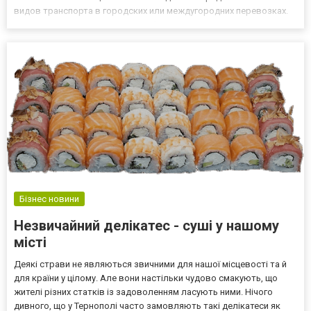
видов транспорта в городских или междугородних перевозках.
Можно говорить о различных объемах двигателя в мотоциклах,
которые, как и автомобили, обеспечивают более легкий ход...
Бізнес новини
Незвичайний делікатес - суші у нашому
місті
Деякі страви не являються звичними для нашої місцевості та й
для країни у цілому. Але вони настільки чудово смакують, що
жителі різних статків із задоволенням ласують ними. Нічого
дивного, що у Тернополі часто замовляють такі делікатеси як