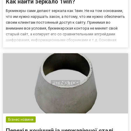
Как найти зеркало 1win?
Букмекеры сами делают зеркала как 1вин. Не на том основании,
что им нужно нарушать закон, а потому, что им нужно обеспечить
своим клиентам постоянный доступ к сайту. Принимая во
внимание все условия, букмекерская контора не меняет свой
старый сайт, а копирует его со сравнительными апгрейдами
шифрования, информационными сборниками и т.д. Основная
задача – сделать так, чтобы еще одна площадка, которая будет
открыта для клиентов, в короткие сроки. Вы можете н...
Бізнес новини
Перехід конічний із нержавіючої сталі