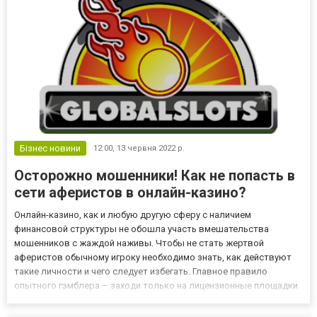
Бізнес новини
12:00,
13 червня 2022 р.
Осторожно мошенники! Как не попасть в
сети аферистов в онлайн-казино?
Онлайн-казино, как и любую другую сферу с наличием
финансовой структуры не обошла участь вмешательства
мошенников с жаждой наживы. Чтобы не стать жертвой
аферистов обычному игроку необходимо знать, как действуют
такие личности и чего следует избегать. Главное правило
опытного гэмблера – заходи только на лицензионные площадки
и тщательно изучай правила, читай условия и знакомься с
системой ввода и вывода финансов. Например, Вы можете зайти