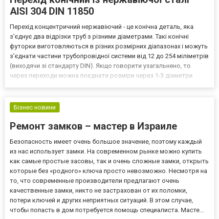
AISI 304 DIN 11850
Перехід концентричний нержавіючий - це конічна деталь, яка
з'єднує два відрізки труб з різними діаметрами. Такі конічні
футорки виготовляються в різних розмірних діапазонах і можуть
з'єднати частини трубопровідної системи від 12 до 254 міліметрів
(виходячи зі стандарту DIN). Якщо говорити узагальнено, то
через переходи можна поєднати розміри через 1-3 діаметри
виробу. Наприклад, є переходи 52/40 мм, 52/34 мм, 52/28 мм. Але
ось 52/18 мм вже немає в асортиме...
Бізнес новини
Ремонт замков – мастер в Израиле
Безопасность имеет очень большое значение, поэтому каждый
из нас использует замки. На современном рынке можно купить
как самые простые засовы, так и очень сложные замки, открыть
которые без «родного» ключа просто невозможно. Несмотря на
то, что современные производители предлагают очень
качественные замки, никто не застрахован от их поломки,
потери ключей и других неприятных ситуаций. В этом случае,
чтобы попасть в дом потребуется помощь специалиста. Масте...