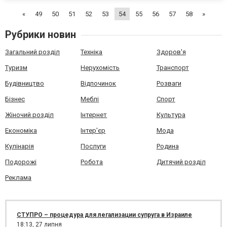
разнообразный ассортимент игр, которые доступны
«
49
50
51
52
53
54
55
56
57
58
»
пользователям к...
Рубрики новин
Загальний розділ
Техніка
Здоров'я
Туризм
Нерухомість
Транспорт
Будівництво
Відпочинок
Розваги
Бізнес
Меблі
Спорт
Жіночий розділ
Інтернет
Культура
Економіка
Інтер'єр
Мода
Кулінарія
Послуги
Родина
Подорожі
Робота
Дитячий розділ
Реклама
СТУПРО – процедура для легализации супруга в Израиле
18:13,
27 липня