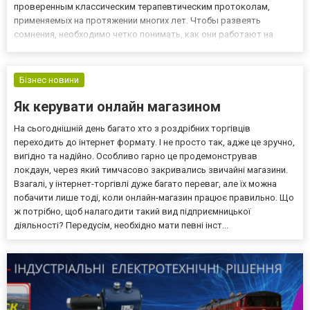
проверенным классическим терапевтическим протоколам,
применяемых на протяжении многих лет. Чтобы развеять
сомнения, необходимо четко понимать, как они работают на
физическом уровне, и в какую клинику обратиться, чтобы
получить желаемый эффект от лечения. Итак, рассмотрим группу
консервативных...
Бізнес новини
Як керувати онлайн магазином
На сьогоднішній день багато хто з роздрібних торгівців
переходить до інтернет формату. І не просто так, адже це зручно,
вигідно та надійно. Особливо гарно це продемонстрував
локдаун, через який тимчасово закривались звичайні магазини.
Взагалі, у інтернет-торгівлі дуже багато переваг, але їх можна
побачити лише тоді, коли онлайн-магазин працює правильно. Що
ж потрібно, щоб налагодити такий вид підприємницької
діяльності? Передусім, необхідно мати певні інст...