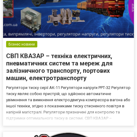
Бізнес новини
СВП КВАЗАР – техніка електричних,
пневматичних систем та мереж для
залізничного транспорту, портових
машин, електротранспорту
Регулятори тиску серії АК-11 Регулятори напруги РРТ-32 Регулятор
тиску являє собою пристрій, що здійснює автоматичне
увімкнення та вимкнення електродвигуна компресора вагона або
іншої техніки, згідно з показниками тиску стисненого повітря в
напірній магістралі. Регулятори призначені для контролю та
підтримки оптимального тиску в системі. СВП КВАЗАР –
український виробник електротехнічних установок, деталей,
вузлів та механізмів. Випускає обладнання для мет...