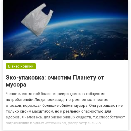
на сайт global-cl...
Бізнес новини
Эко-упаковка: очистим Планету от
мусора
Человечество всё больше превращается в «общество
потребителей». Люди производят огромное количество
отходов, порождая большие объёмы мусора. Они устрашают не
только своим масштабом, но и реальной опасностью для
здоровья человека, для жизни живых существ, т.к.способствуют
загрязнению водных источников, распространению
вредоносных паров и т.д. Экосистему переполняют пластиковые