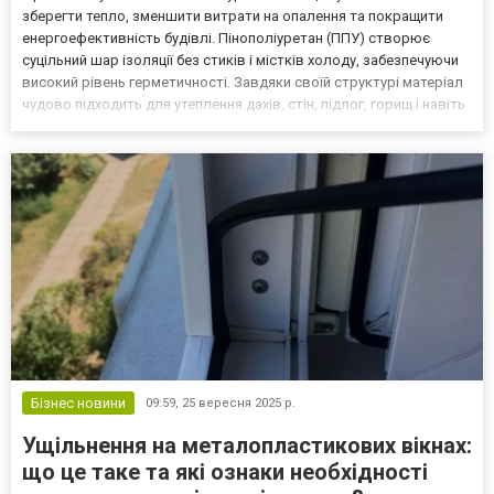
зберегти тепло, зменшити витрати на опалення та покращити
енергоефективність будівлі. Пінополіуретан (ППУ) створює
суцільний шар ізоляції без стиків і містків холоду, забезпечуючи
високий рівень герметичності. Завдяки своїй структурі матеріал
чудово підходить для утеплення дахів, стін, підлог, горищ і навіть
підвалів. Переваги утеплення ППУ: Висока теплоізоляція.
Пінополіуретан має один із найнижчих...
Бізнес новини
09:59,
25 вересня 2025 р.
Ущільнення на металопластикових вікнах:
що це таке та які ознаки необхідності