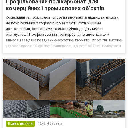
Профільований полікарбонат для
комерційних і промислових об’єктів
Комерційні та промислові споруди висувають підвищені вимоги
до покрівельних матеріалів: вони мають бути міцними,
довговічними, безпечними та економічно доцільними в
експлуатації. Профільований полікарбонат відповідає цим
вимогам завдяки поєднанню жорсткої геометрії профіля, високої
ударостійкості та світлопроникності, що дозволяє оптимізувати
витрати на освітлення великих площ. Саме тому цей матеріал
широко застосовується у промисловому та комерційному буд...
Бізнес новини
13:46,
4 березня