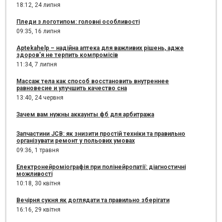
18:12,
24 липня
Пледи з логотипом: головні особливості
09:35,
16 липня
Aptekahelp – надійна аптека для важливих рішень, адже
здоров'я не терпить компромісів
11:34,
7 липня
Массаж тела как способ восстановить внутреннее
равновесие и улучшить качество сна
13:40,
24 червня
Зачем вам нужны аккаунты фб для арбитража
Запчастини JCB: як знизити простій техніки та правильно
організувати ремонт у польових умовах
09:36,
1 травня
Електронейроміографія при полінейропатії: діагностичні
можливості
10:18,
30 квітня
Вечірня сукня як доглядати та правильно зберігати
16:16,
29 квітня