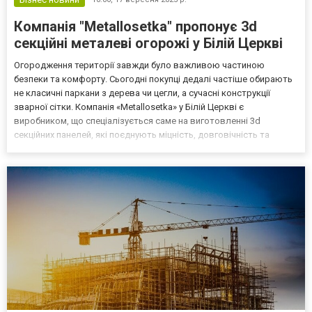
Компанія "Metallosetka" пропонує 3d
секційні металеві огорожі у Білій Церкві
Огородження території завжди було важливою частиною
безпеки та комфорту. Сьогодні покупці дедалі частіше обирають
не класичні паркани з дерева чи цегли, а сучасні конструкції
зварної сітки. Компанія «Metallosetka» у Білій Церкві є
виробником, що спеціалізується саме на виготовленні 3d
секційних панелей, які поєднують міцність, довговічність та
естетичність. Завдяки власним потужностям підприємство
реалізує продукцію як оптом, так і вроздріб, забезпечуючи д...