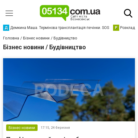
Д
Демкина Маша. Термінова трансплантація печінки. SOS
Р
Розклад р
Головна
Бізнес новини
Будівництво
Бізнес новини / Будівництво
Бізнес новини
17:15,
24 березня