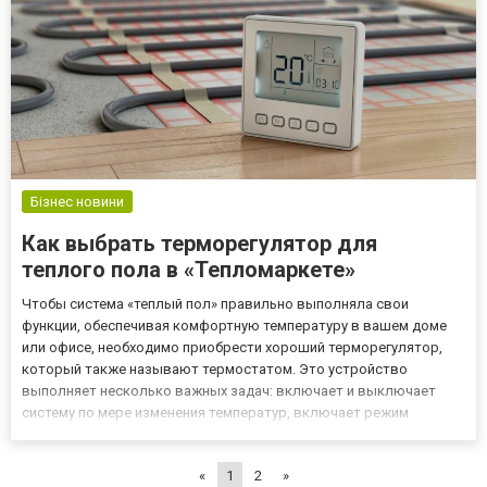
Бізнес новини
Как выбрать терморегулятор для
теплого пола в «Тепломаркете»
Чтобы система «теплый пол» правильно выполняла свои
функции, обеспечивая комфортную температуру в вашем доме
или офисе, необходимо приобрести хороший терморегулятор,
который также называют термостатом. Это устройство
выполняет несколько важных задач: включает и выключает
систему по мере изменения температур, включает режим
экономии по ночам или в моменты отсутствия людей в комнате,
включает и выключает пол в определенное время. Термостаты
«
1
2
»
бывают двух видов...