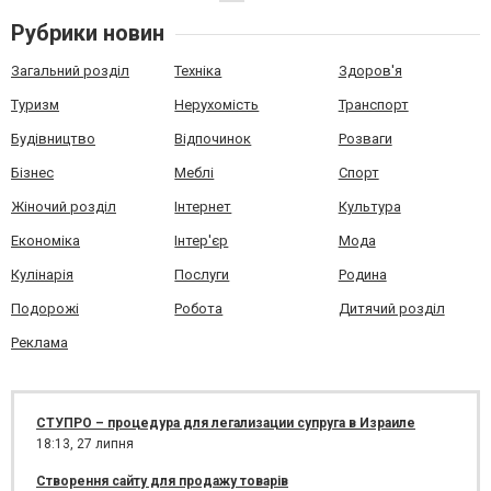
Рубрики новин
Загальний розділ
Техніка
Здоров'я
Туризм
Нерухомість
Транспорт
Будівництво
Відпочинок
Розваги
Бізнес
Меблі
Спорт
Жіночий розділ
Інтернет
Культура
Економіка
Інтер'єр
Мода
Кулінарія
Послуги
Родина
Подорожі
Робота
Дитячий розділ
Реклама
СТУПРО – процедура для легализации супруга в Израиле
18:13,
27 липня
Створення сайту для продажу товарів