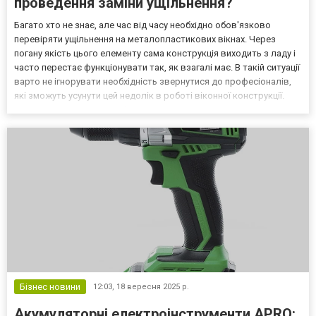
проведення заміни ущільнення?
Багато хто не знає, але час від часу необхідно обов'язково
перевіряти ущільнення на металопластикових вікнах. Через
погану якість цього елементу сама конструкція виходить з ладу і
часто перестає функціонувати так, як взагалі має. В такій ситуації
варто не ігнорувати необхідність звернутися до професіоналів,
які зможуть усунути цей недолік в роботі віконної конструкції.
Зокрема якщо вам потрібна компанія, яка допоможе з
вирішенням цього питання, ви завжди м...
Бізнес новини
12:03,
18 вересня 2025 р.
Акумуляторні електроінструменти APRO: