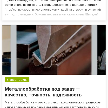
років стали натяжні стелі. Вони дозволяють швидко оновити
інтер’єр, приховати нерівності, комунікації та створити сучасний
вигляд приміщення. Основні переваги натяжних стель Швидкий
монтаж. Усього кілька годин — і кімната повністю готова до
використання, без бруду та пилу...
Бізнес новини
Металлообработка под заказ —
качество, точность, надежность
Металлообработка — это комплекс технологических процессов,
направленных на придание металлическим заготовкам нужной