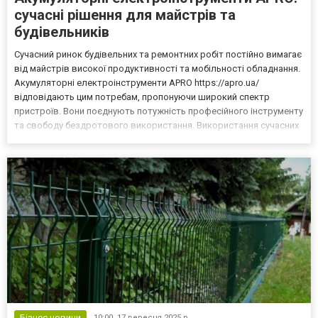
сучасні рішення для майстрів та
будівельників
Сучасний ринок будівельних та ремонтних робіт постійно вимагає
від майстрів високої продуктивності та мобільності обладнання.
Акумуляторні електроінструменти APRO https://apro.ua/
відповідають цим потребам, пропонуючи широкий спектр
пристроїв. Вони поєднують потужність професійного інструменту
та свободу бездротового використання. Використання сучасних
акумуляторних технологій забезпечує тривалу роботу без
підзарядки, швидку зміну насадок та комфорт навіть...
Бізнес новини
10:00,
17 вересня 2025 р.