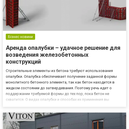
Бізнес новини
Аренда опалубки – удачное решение для
возведения железобетонных
конструкций
Строительные элементы из бетона требуют использования
опалубки. Опалубка обеспечивает получение заданной формы
монолитного бетонного элемента, так как бетон находится в
жидком состоянии до затвердевания. Поэтому речь идет о
поддержании требуемой формы до тех пор, пока бетон не
схватится. О видах опалубки и способах их применения вы
можете прочитать в данной статье. Ознакомиться с условиями
аренды опалубки вы можете на https://yarmax.com.ua/opalubka/!
Что...