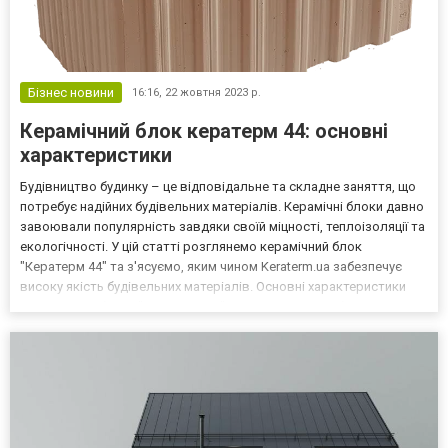
Бізнес новини
16:16,
22 жовтня 2023 р.
Керамічний блок кератерм 44: основні
характеристики
Будівництво будинку – це відповідальне та складне заняття, що
потребує надійних будівельних матеріалів. Керамічні блоки давно
завоювали популярність завдяки своїй міцності, теплоізоляції та
екологічності. У цій статті розглянемо керамічний блок
"Кератерм 44" та з'ясуємо, яким чином Keraterm.ua забезпечує
високу якість будівельних матеріалів. Основні характеристики
керамічного блоку "Кератерм 44" - Розміри. Керамоблок 440 має
стандартні розміри, що полегшую...