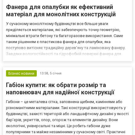
Фанера для опалубки як ефективний
матеріал для монолітних конструкцій
У сучасному монолітному будівництві все більше уваги
приділяється матеріалам, які забезпечують точну геометрію,
мінімальні втрати бетону та багаторазове використання. Саме
таким рішенням є пластикова фанера для опалубки, яка
поступово витісняє традиційну дерев’яну та ламіновану фанеру.
Завдяки вологостійкості та гідрофобній поверхні фанера для
опалубки стала практичним інструментом для зведення
фундаментних балок, ростверків і оголовків. Пластикова
опалубн...
Бізнес новини
13:58,
5 січня
Габіон купити: як обрати розмір та
наповнювач для надійної конструкції
Габіони – це металева сітка, заповнена щебнем, каміннями або
різноманітними матеріалами. Такі конструкції використовують у
будівництві, захисті територій або ландшафтному дизайні у якості
бар’єрів, укриттів, опор, огорож та елементів дизайну. Вони
екологічні, універсальні та міцні. Це робить габіони дуже
популярними та майже незамінними у сучасному світі. Практичні