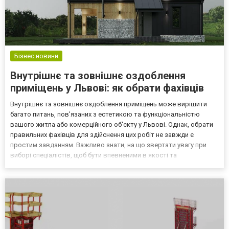
Бізнес новини
Внутрішнє та зовнішнє оздоблення
приміщень у Львові: як обрати фахівців
Внутрішнє та зовнішнє оздоблення приміщень може вирішити
багато питань, пов'язаних з естетикою та функціональністю
вашого житла або комерційного об'єкту у Львові. Однак, обрати
правильних фахівців для здійснення цих робіт не завжди є
простим завданням. Важливо знати, на що звертати увагу при
виборі спеціалістів, щоб бути впевненими в якості та
професіоналізмі виконання робіт. Основні моменти при пошуку
фахівців 1. Досвід та кваліфікація. Перш за все,...