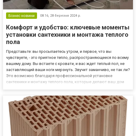
Бізнес новини
08:16,
28 березня 2024 р.
Комфорт и удобство: ключевые моменты
установки сантехники и монтажа теплого
пола
Представьте: вы просыпаетесь утром, и первое, что вы
чувствуете, - это приятное тепло, распространяющееся по всему
вашему дому. Вы встаете с кровати, и вас ждет теплый пол, не
заставляющий ваши ноги мерзнуть. Звучит заманчиво, не так ли?
Это возможно благодаря профессиональной установке
сантехники и монтажу теплого пола, которые делают ваш дом
идеальным местом для жизни. Когда дело доходит до установки
сантехники и монтажа теплого пола, важно выбрать прави...