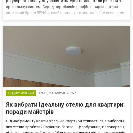
регулярного обслуговування. Альтернативою стали рішення з
профільних систем. Серед виробників профілю вирізняється
німецький бренд REHAU, який пропонує технологічні рішення для
вхідних дверей. Профільна система REHAU: чим вирізняється
серед аналогів На ринку існує безліч пропозицій...
Бізнес новини
09:18,
20 жовтня 2025 р.
Як вибрати ідеальну стелю для квартири:
поради майстрів
Під час ремонту кожен власник квартири стикається з вибором:
яку стелю зробити? Варіантів багато — фарбування, гіпсокартон,
підвісні конструкції, але найбільш практичним рішенням останніх