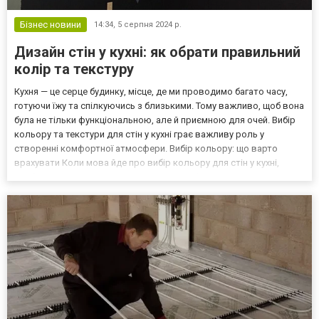
Бізнес новини
14:34,
5 серпня 2024 р.
Дизайн стін у кухні: як обрати правильний
колір та текстуру
Кухня — це серце будинку, місце, де ми проводимо багато часу,
готуючи їжу та спілкуючись з близькими. Тому важливо, щоб вона
була не тільки функціональною, але й приємною для очей. Вибір
кольору та текстури для стін у кухні грає важливу роль у
створенні комфортної атмосфери. Вибір кольору: що варто
врахувати Коли мова йде про вибір кольору для стін у кухні,
необхідно враховувати кілька важливих факторів. Перш за все,
варто подумати про загальну стилістику...