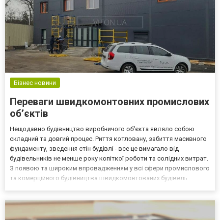
Бізнес новини
Переваги швидкомонтовних промислових
об’єктів
Нещодавно будівництво виробничого об'єкта являло собою
складний та довгий процес. Риття котловану, забиття масивного
фундаменту, зведення стін будівлі - все це вимагало від
будівельників не менше року копіткої роботи та солідних витрат.
З появою та широким впровадженням у всі сфери промислового
та комерційного будівництва швидкомонтованих будівель
з'явилася розумна альтернатива витратним капітальним
спорудам. Швидкомонтовані будівлі від Генпідрядної компан...