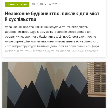
Бізнес новини
10:53,
10 квітня 2025 р.
Незаконне будівництво: виклик для міст
й суспільства
Урбанізація, зростання цін на нерухомість та складність
дозвільних процедур формують ідеальне середовище для
розвитку незаконного будівництва. Ця проблема охоплює не
лише окремі ділянки чи квартали — вона впливає на ціле місто,
його інфраструктуру, безпеку, довкілля та соціальний комфорт.
Актуальність теми підтверджується численними скандалами в
українських мегаполісах та навіть у невеликих громадах. Чому
з’являється незаконне будівництво? Серед основних п...