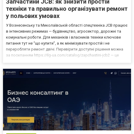
Запчастини JCB: як знизити простій
техніки та правильно організувати ремонт
у польових умовах
У Вознесенську та Миколаївській області спецтехніка JCB працює
в інтенсивних режимах — будівництво, агросектор, дорожні та
комунальні роботи. Для механіків і власників техніки ключове
питання тут не “що купити”, а як мінімізувати простій і не
переробляти ремонт двічі. Перевірити доступні рішення можна
за посиланням https://ilg-ua.com/catalog/zapchastini-jcb2 — це
професійні запчастини JCB, які використовуються в сервісному
обслуговуванні та капремонтах. Ре...