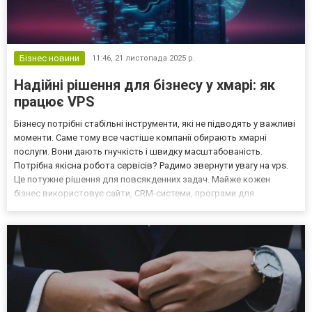
Бізнес новини
11:46,
21 листопада 2025 р.
Надійні рішення для бізнесу у хмарі: як
працює VPS
Бізнесу потрібні стабільні інструменти, які не підводять у важливі
моменти. Саме тому все частіше компанії обирають хмарні
послуги. Вони дають гнучкість і швидку масштабованість.
Потрібна якісна робота сервісів? Радимо звернути увагу на vps.
Це потужне рішення для повсякденних задач. Майже кожен
бізнес використовує сайти, CRM-системи, програми для
бухгалтерії, онлайн-магазини. Усе це має працювати безперебійно.
Кожна хвилина простою ― це втрачені можливост...