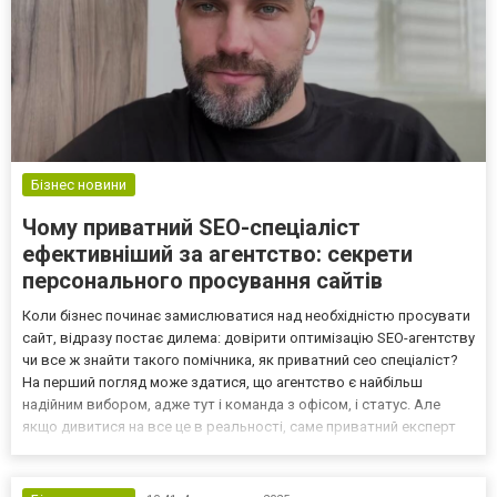
Бізнес новини
Чому приватний SEO-спеціаліст
ефективніший за агентство: секрети
персонального просування сайтів
Коли бізнес починає замислюватися над необхідністю просувати
сайт, відразу постає дилема: довірити оптимізацію SEO-агентству
чи все ж знайти такого помічника, як приватний сео спеціаліст?
На перший погляд може здатися, що агентство є найбільш
надійним вибором, адже тут і команда з офісом, і статус. Але
якщо дивитися на все це в реальності, саме приватний експерт
гарантовано покаже кращі результати. Крім того, він швидше
реагує на зміни та дійсно розумітиме...