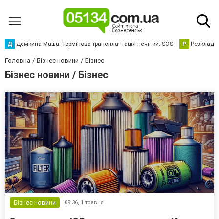
Д
Демкина Маша. Термінова трансплантація печінки. SOS
Р
Розклад р
Головна
Бізнес новини
Бізнес
Бізнес новини / Бізнес
Бізнес новини
09:36,
1 травня