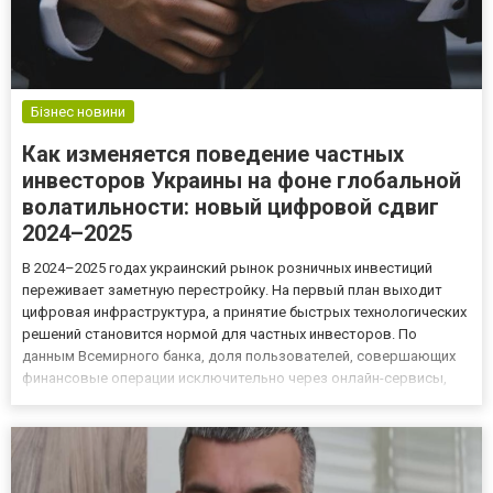
Бізнес новини
Как изменяется поведение частных
инвесторов Украины на фоне глобальной
волатильности: новый цифровой сдвиг
2024–2025
В 2024–2025 годах украинский рынок розничных инвестиций
переживает заметную перестройку. На первый план выходит
цифровая инфраструктура, а принятие быстрых технологических
решений становится нормой для частных инвесторов. По
данным Всемирного банка, доля пользователей, совершающих
финансовые операции исключительно через онлайн-сервисы,
превысила 65% в Восточной Европе, а объем частных инвестиций
в международные активы вырос на 19% за год. Почему
украинские...