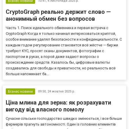
Бізнес новини
10:41,
4 листопада 2025 р.
CryptoGraph реально держит слово —
анонимный обмен без вопросов
Часть 1. Поиск идеального обменника и первая встреча с
CryptoGraph Когда я только начинал интересоваться криптой,
особое внимание уделял безопасности и конфиденциальности. С
каждым годом регулирование становится всё жёстче — биржи
требуют KYC, просят сканы документов, фотографии с
паспортом в руках, а порой даже задают вопросы о
происхождении средств. Казалось бы, цифровые валюты
создавались для свободы и приватности, но реальность всё
больше напоминает ба...
Бізнес новини
09:50,
24 жовтня 2025 р.
Ціна млина для зерна: як розрахувати
вигоду від власного помолу
Сучасне сільське господарство швидко змінюється, і все більше
фермерів прагнуть автономності. Один із головних елементів