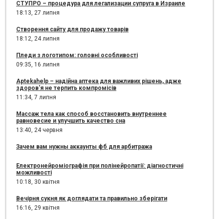
СТУПРО – процедура для легализации супруга в Израиле
18:13,
27 липня
Створення сайту для продажу товарів
18:12,
24 липня
Пледи з логотипом: головні особливості
09:35,
16 липня
Aptekahelp – надійна аптека для важливих рішень, адже
здоров'я не терпить компромісів
11:34,
7 липня
Массаж тела как способ восстановить внутреннее
равновесие и улучшить качество сна
13:40,
24 червня
Зачем вам нужны аккаунты фб для арбитража
Електронейроміографія при полінейропатії: діагностичні
можливості
10:18,
30 квітня
Вечірня сукня як доглядати та правильно зберігати
16:16,
29 квітня