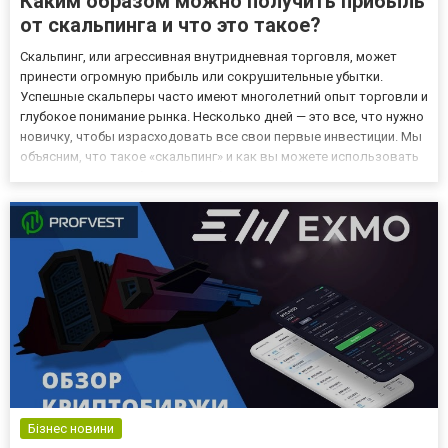
Каким образом можно получить прибыль
от скальпинга и что это такое?
Скальпинг, или агрессивная внутридневная торговля, может
принести огромную прибыль или сокрушительные убытки.
Успешные скальперы часто имеют многолетний опыт торговли и
глубокое понимание рынка. Несколько дней — это все, что нужно
новичку, чтобы израсходовать все свои первые инвестиции. Мы
объясним, что такое «скальпинг» и как вы можете использовать
его для получения быстрой прибыли в серии сделок. Пояснение
скальпинга Метод внутридневной спекулятивной тор...
Бізнес новини