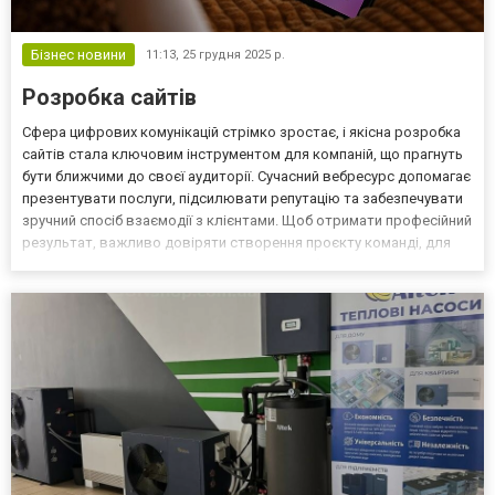
Бізнес новини
11:13,
25 грудня 2025 р.
Розробка сайтів
Сфера цифрових комунікацій стрімко зростає, і якісна розробка
сайтів стала ключовим інструментом для компаній, що прагнуть
бути ближчими до своєї аудиторії. Сучасний вебресурс допомагає
презентувати послуги, підсилювати репутацію та забезпечувати
зручний спосіб взаємодії з клієнтами. Щоб отримати професійний
результат, важливо довіряти створення проєкту команді, для
якої створення сайтів — це комплексна робота, що поєднує
маркетинг, UX-дизайн та технічну р...