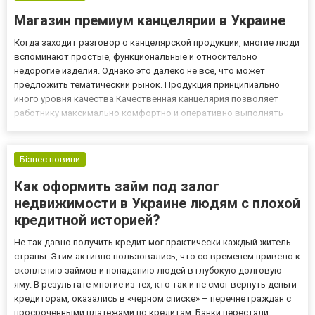
Магазин премиум канцелярии в Украине
Когда заходит разговор о канцелярской продукции, многие люди
вспоминают простые, функциональные и относительно
недорогие изделия. Однако это далеко не всё, что может
предложить тематический рынок. Продукция принципиально
иного уровня качества Качественная канцелярия позволяет
работнику максимально комфортно и оперативно выполнять
поставленные задачи. Однако руководителям и важным
специалистами нужно иметь изделия высокого уровня качества,
которые позволят...
Бізнес новини
Как оформить займ под залог
недвижимости в Украине людям с плохой
кредитной историей?
Не так давно получить кредит мог практически каждый житель
страны. Этим активно пользовались, что со временем привело к
скоплению займов и попаданию людей в глубокую долговую
яму. В результате многие из тех, кто так и не смог вернуть деньги
кредиторам, оказались в «черном списке» – перечне граждан с
просроченными платежами по кредитам. Банки перестали