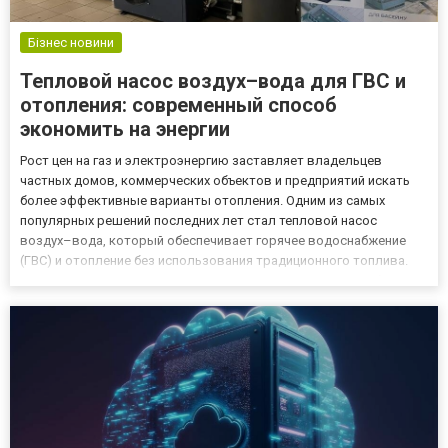
Бізнес новини
Тепловой насос воздух–вода для ГВС и
отопления: современный способ
экономить на энергии
Рост цен на газ и электроэнергию заставляет владельцев
частных домов, коммерческих объектов и предприятий искать
более эффективные варианты отопления. Одним из самых
популярных решений последних лет стал тепловой насос
воздух–вода, который обеспечивает горячее водоснабжение
(ГВС) и отопление без использования традиционного топлива.
Это технология, которая позволяет в прямом смысле забирать
тепло из воздуха и передавать его в систему отопления здания.
Что т...