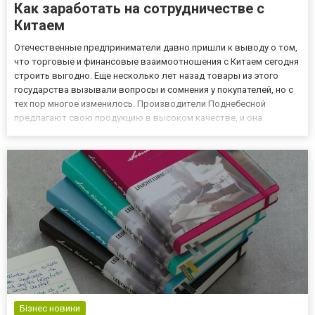
Как заработать на сотрудничестве с
Китаем
Отечественные предприниматели давно пришли к выводу о том,
что торговые и финансовые взаимоотношения с Китаем сегодня
строить выгодно. Еще несколько лет назад товары из этого
государства вызывали вопросы и сомнения у покупателей, но с
тех пор многое изменилось. Производители Поднебесной
предлагают свою продукцию в высоком качестве, и она
пользуется невероятным спросом, так как стоимость ее
доступна. Кроме того, в Китае работают крупные фермы
крипотвалюты,...
Бізнес новини