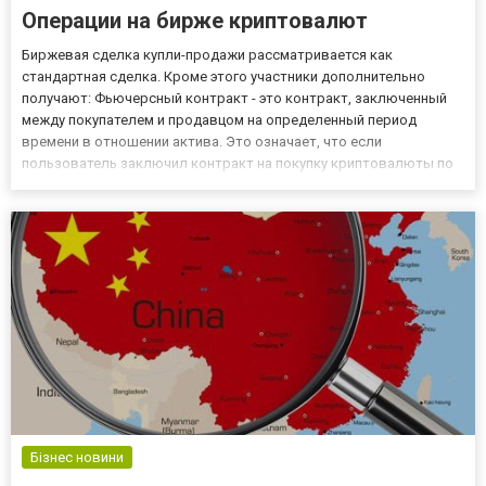
Операции на бирже криптовалют
Биржевая сделка купли-продажи рассматривается как
стандартная сделка. Кроме этого участники дополнительно
получают: Фьючерсный контракт - это контракт, заключенный
между покупателем и продавцом на определенный период
времени в отношении актива. Это означает, что если
пользователь заключил контракт на покупку криптовалюты по
определенной цене, покупатель должен приобрести ее по цене
контракта, независимо от того, сколько будет стоить валюта
через 3 дня. Опц...
Бізнес новини