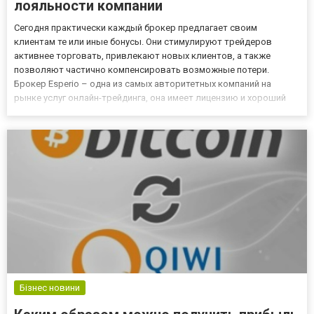
лояльности компании
Сегодня практически каждый брокер предлагает своим
клиентам те или иные бонусы. Они стимулируют трейдеров
активнее торговать, привлекают новых клиентов, а также
позволяют частично компенсировать возможные потери.
Брокер Esperio – одна из самых авторитетных компаний на
рынке услуг онлайн-трейдинга, она имеет лицензию и хороший
рейтинг. Компания предлагает сразу 4 бонусных программы
своим клиентам, каждая из которых характеризуется своими
преимуществами.Бону...
Бізнес новини