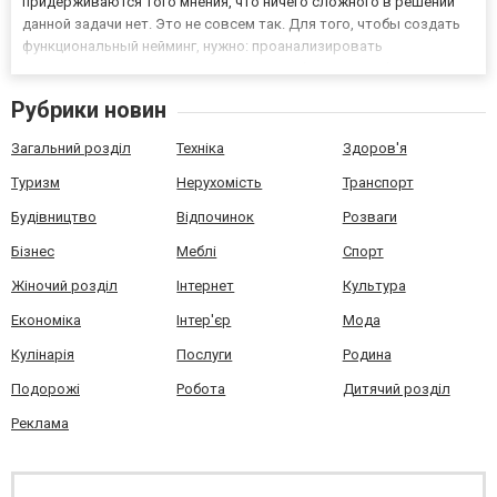
придерживаются того мнения, что ничего сложного в решении
данной задачи нет. Это не совсем так. Для того, чтобы создать
функциональный нейминг, нужно: проанализировать
деятельность конкурентов; изучить особенности работы
предприятия; определить потенциальную аудиторию. Любой
Рубрики новин
компании необходимо оригинально...
Загальний розділ
Техніка
Здоров'я
Туризм
Нерухомість
Транспорт
Будівництво
Відпочинок
Розваги
Бізнес
Меблі
Спорт
Жіночий розділ
Інтернет
Культура
Економіка
Інтер'єр
Мода
Кулінарія
Послуги
Родина
Подорожі
Робота
Дитячий розділ
Реклама