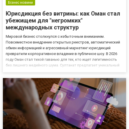
Бізнес новини
Юрисдикция без витрины: как Оман стал
убежищем для "негромких"
международных структур
Мировой бизнес столкнулся с избыточным вниманием.
Повсеместное внедрение открытых реестров, автоматический
обмен информацией и агрессивный маркетинг юрисдикций
превратили корпоративное владение в публичное шоу. В 2026
году Оман стал тихой гаванью для тех, кто ищет легитимность
без лишнего медийного шума. Султанат предлагает уникальный
баланс: строгое соблюдение международных стандартов
прозрачности и отсутствие желания превращать бизнес-
процессы в инструме...