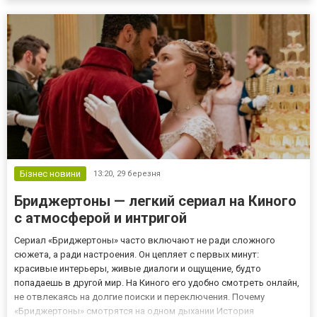
дисциплина команды. Ниже — разбор без легенд: как...
Бізнес новини
13:20,
29 березня
Бриджертоны — легкий сериал на Киного
с атмосферой и интригой
Сериал «Бриджертоны» часто включают не ради сложного
сюжета, а ради настроения. Он цепляет с первых минут:
красивые интерьеры, живые диалоги и ощущение, будто
попадаешь в другой мир. На Киного его удобно смотреть онлайн,
не отвлекаясь на долгие поиски и переключения. Почему
«Бриджертоны» смотрятся на одном дыхании История