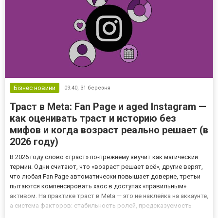
Бізнес новини
09:40,
31 березня
Траст в Meta: Fan Page и aged Instagram —
как оценивать траст и историю без
мифов и когда возраст реально решает (в
2026 году)
В 2026 году слово «траст» по‑прежнему звучит как магический
термин. Одни считают, что «возраст решает всё», другие верят,
что любая Fan Page автоматически повышает доверие, третьи
пытаются компенсировать хаос в доступах «правильным»
активом. На практике траст в Meta — это не наклейка на аккаунте,
а система факторов: стабильность ролей, предсказуемость
изменений, логичная история, связка контента и рекламы и