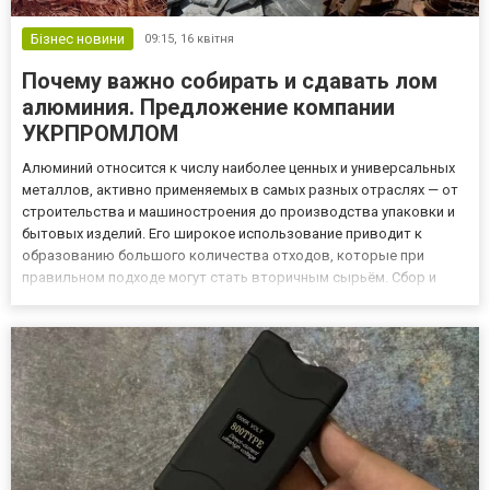
Бізнес новини
09:15,
16 квітня
Почему важно собирать и сдавать лом
алюминия. Предложение компании
УКРПРОМЛОМ
Алюминий относится к числу наиболее ценных и универсальных
металлов, активно применяемых в самых разных отраслях — от
строительства и машиностроения до производства упаковки и
бытовых изделий. Его широкое использование приводит к
образованию большого количества отходов, которые при
правильном подходе могут стать вторичным сырьём. Сбор и
переработка алюминиевого лома имеют не только
экономическое, но и важное экологическое значение, позволяя
снизить нагрузк...