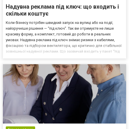
Надувна реклама під ключ: що входить і
скільки коштує
Коли бізнесу потрібен швидкий запуск на вулиці або на події,
найзручніше рішення — “під ключ”. Так ви отримуєте не лише
красиву форму, а комплект, готовий до роботи в реальних
умовах. Надувна реклама під ключ знімає ризики з кабелями,
фіксацією та підбором вентилятора, що критично для стабільної
зовнішньої надувної реклами. Що зазвичай входить у пакет “під
ключ” Базово комплект складається з корпусу, вентилятора та
елементів для безпечного запуску. Надувні...