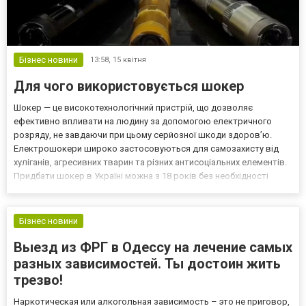
Бізнес новини
13:58,
15 квітня
Для чого використовується шокер
Шокер — це високотехнологічний пристрій, що дозволяє
ефективно впливати на людину за допомогою електричного
розряду, не завдаючи при цьому серйозної шкоди здоров’ю.
Електрошокери широко застосовуються для самозахисту від
хуліганів, агресивних тварин та різних антисоціальних елементів.
Придбати шокер в Україні можна з 18 років без необхідності
надавати будь-які додаткові дозволи чи документи. Замовити
якісний паралізатор можна в інтернет-магазині «Gepard»,...
Бізнес новини
Выезд из ФРГ в Одессу на лечение самых
разных зависимостей. Ты достоин жить
трезво!
Наркотическая или алкогольная зависимость – это не приговор,