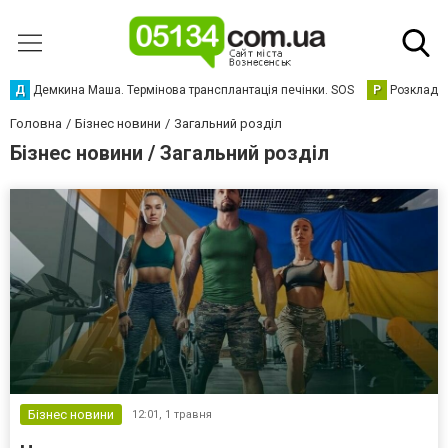
Д
Демкина Маша. Термінова трансплантація печінки. SOS
Р
Розклад р
Головна
Бізнес новини
Загальний розділ
Бізнес новини / Загальний розділ
Бізнес новини
12:01,
1 травня