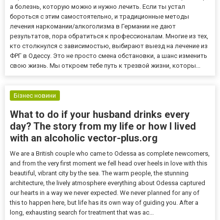
а болезнь, которую можно и нужно лечить. Если ты устал
бороться с этим самостоятельно, и традиционные методы
лечения наркомании/алкоголизма в Германии не дают
результатов, пора обратиться к профессионалам. Многие из тех,
кто столкнулся с зависимостью, выбирают выезд на лечение из
ФРГ в Одессу. Это не просто смена обстановки, а шанс изменить
свою жизнь. Мы откроем тебе путь к трезвой жизни, которы...
Бізнес новини
What to do if your husband drinks every
day? The story from my life or how I lived
with an alcoholic vector-plus.org
We are a British couple who came to Odessa as complete newcomers,
and from the very first moment we fell head over heels in love with this
beautiful, vibrant city by the sea. The warm people, the stunning
architecture, the lively atmosphere everything about Odessa captured
our hearts in a way we never expected. We never planned for any of
this to happen here, but life has its own way of guiding you. After a
long, exhausting search for treatment that was ac...