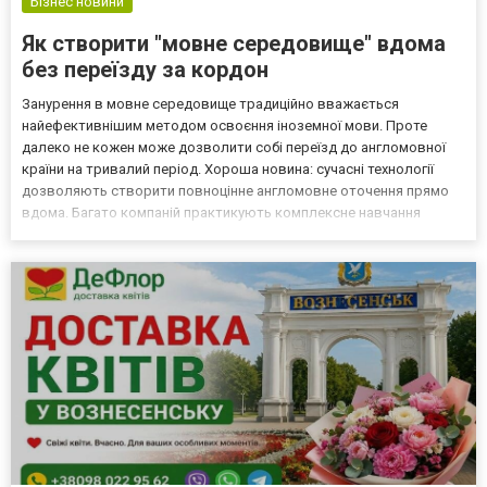
Бізнес новини
Як створити "мовне середовище" вдома
без переїзду за кордон
Занурення в мовне середовище традиційно вважається
найефективнішим методом освоєння іноземної мови. Проте
далеко не кожен може дозволити собі переїзд до англомовної
країни на тривалий період. Хороша новина: сучасні технології
дозволяють створити повноцінне англомовне оточення прямо
вдома. Багато компаній практикують комплексне навчання
англійської мови для корпоративних клієнтів саме через
створення штучного мовного середовища в офісі. Той самий
принцип пр...