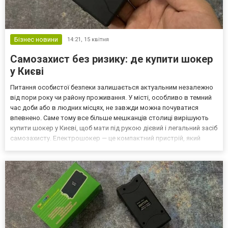
Бізнес новини
14:21,
15 квітня
Самозахист без ризику: де купити шокер
у Києві
Питання особистої безпеки залишається актуальним незалежно
від пори року чи району проживання. У місті, особливо в темний
час доби або в людних місцях, не завжди можна почуватися
впевнено. Саме тому все більше мешканців столиці вирішують
купити шокер у Києві, щоб мати під рукою дієвий і легальний засіб
самозахисту. Електрошокер — це компактний пристрій, який
здатен нейтралізувати нападника за допомогою електричного
імпульсу. Він не завдає серйозної шкоди з...