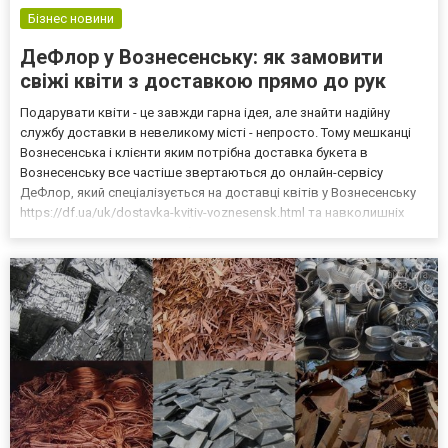
Бізнес новини
ДеФлор у Вознесенську: як замовити
свіжі квіти з доставкою прямо до рук
Подарувати квіти - це завжди гарна ідея, але знайти надійну
службу доставки в невеликому місті - непросто. Тому мешканці
Вознесенська і клієнти яким потрібна доставка букета в
Вознесенську все частіше звертаються до онлайн-сервісу
ДеФлор, який спеціалізується на доставці квітів у Вознесенську
https://df.ua/uk/dostavka-kvitiv-voznesensk.html та навколишніх
селах. Компанія давно здобула репутацію надійного партнера для
тих, хто хоче зробити приємний квіткови...