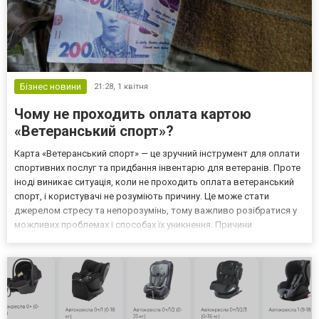
Бізнес новини
21:28,
1 квітня
Чому не проходить оплата картою
«Ветеранський спорт»?
Карта «Ветеранський спорт» — це зручний інструмент для оплати
спортивних послуг та придбання інвентарю для ветеранів. Проте
іноді виникає ситуація, коли не проходить оплата ветеранський
спорт, і користувачі не розуміють причину. Це може стати
джерелом стресу та непорозумінь, тому важливо розібратися у
можливих проблемах і способах їх уникнення. Причини
непроходження платежу можуть бути як технічними, так і
пов’язаними з неправильним використанням карти. Зн...