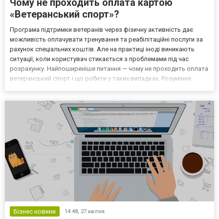
Чому не проходить оплата картою
«Ветеранський спорт»?
Програма підтримки ветеранів через фізичну активність дає
можливість оплачувати тренування та реабілітаційні послуги за
рахунок спеціальних коштів. Але на практиці іноді виникають
ситуації, коли користувач стикається з проблемами під час
розрахунку. Найпоширеніше питання — чому не проходить оплата
ветеранський спорт і що робити у таких випадках. Розуміння
причин допомагає швидше вирішити проблему та уникнути
повторних збоїв у майбутньому. Основні причини в...
Бізнес новини
14:48,
27 квітня