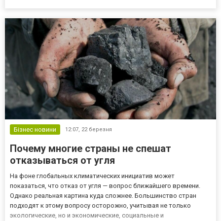
сосредоточена на семье Бриджертонов, в частности на Дафне,
чья личная жизнь и отношения с герцогом Гастингсом становятся
одной из ключев...
Бізнес новини
12:07,
22 березня
Почему многие страны не спешат
отказываться от угля
На фоне глобальных климатических инициатив может
показаться, что отказ от угля — вопрос ближайшего времени.
Однако реальная картина куда сложнее. Большинство стран
подходят к этому вопросу осторожно, учитывая не только
экологические, но и экономические, социальные и