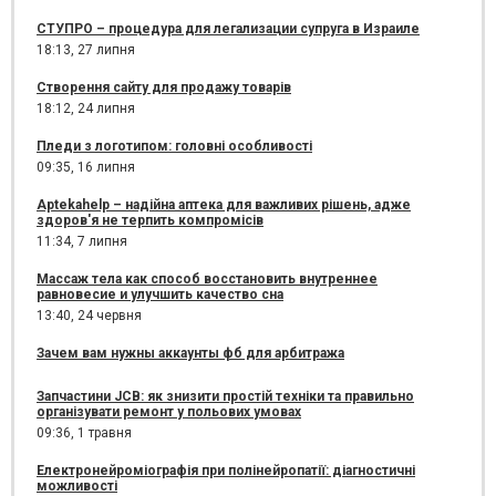
СТУПРО – процедура для легализации супруга в Израиле
18:13,
27 липня
Створення сайту для продажу товарів
18:12,
24 липня
Пледи з логотипом: головні особливості
09:35,
16 липня
Aptekahelp – надійна аптека для важливих рішень, адже
здоров'я не терпить компромісів
11:34,
7 липня
Массаж тела как способ восстановить внутреннее
равновесие и улучшить качество сна
13:40,
24 червня
Зачем вам нужны аккаунты фб для арбитража
Запчастини JCB: як знизити простій техніки та правильно
організувати ремонт у польових умовах
09:36,
1 травня
Електронейроміографія при полінейропатії: діагностичні
можливості