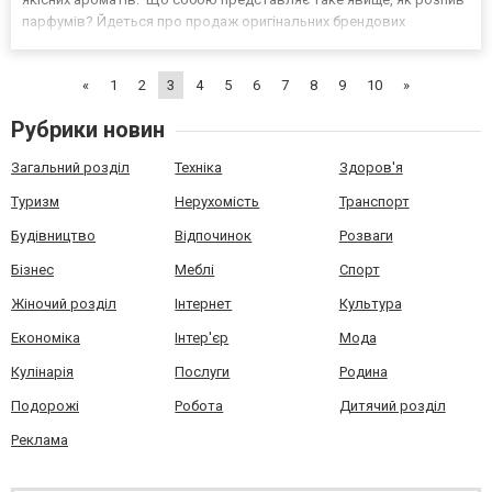
парфумів? Йдеться про продаж оригінальних брендових
парфумів на розпив, що в більш об’ємних упаковках. Розпив
розподіляє рідину по кільком невеликим атомайзерам...
«
1
2
3
4
5
6
7
8
9
10
»
Рубрики новин
Загальний розділ
Техніка
Здоров'я
Туризм
Нерухомість
Транспорт
Будівництво
Відпочинок
Розваги
Бізнес
Меблі
Спорт
Жіночий розділ
Інтернет
Культура
Економіка
Інтер'єр
Мода
Кулінарія
Послуги
Родина
Подорожі
Робота
Дитячий розділ
Реклама