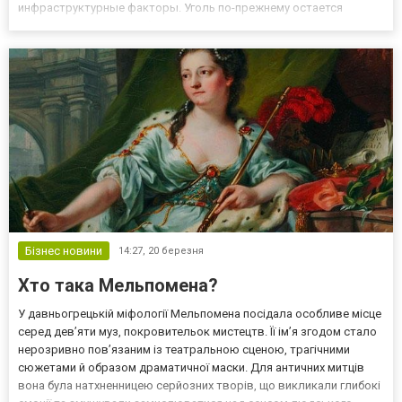
инфраструктурные факторы. Уголь по-прежнему остается
важной частью энергобаланса, и его резкое исключение несет
слишком много рисков. Уголь в стратегии государств:
прагматичный подход Для многи...
Бізнес новини
14:27,
20 березня
Хто така Мельпомена?
У давньогрецькій міфології Мельпомена посідала особливе місце
серед дев’яти муз, покровительок мистецтв. Її ім’я згодом стало
нерозривно пов’язаним із театральною сценою, трагічними
сюжетами й образом драматичної маски. Для античних митців
вона була натхненницею серйозних творів, що викликали глибокі