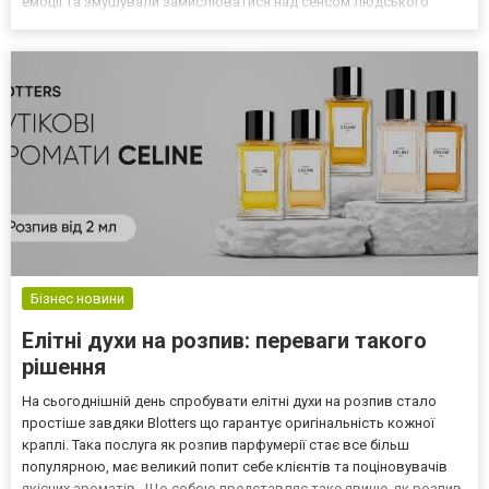
емоції та змушували замислюватися над сенсом людського
існування. Муза трагедії Мельпомена — це символ величі й сили
трагічного мистецтва. Її культ допомагав...
Бізнес новини
Елітні духи на розпив: переваги такого
рішення
На сьогоднішній день спробувати елітні духи на розпив стало
простіше завдяки Blotters що гарантує оригінальність кожної
краплі. Така послуга як розпив парфумерії стає все більш
популярною, має великий попит себе клієнтів та поціновувачів
якісних ароматів. Що собою представляє таке явище, як розпив