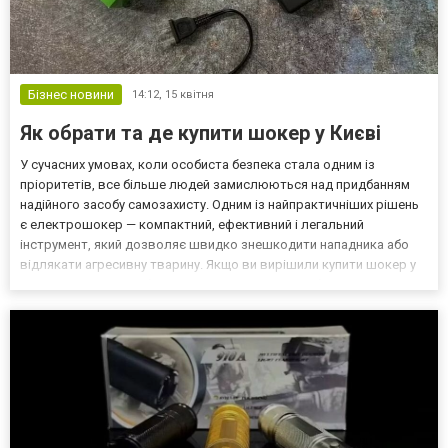
Бізнес новини
14:12,
15 квітня
Як обрати та де купити шокер у Києві
У сучасних умовах, коли особиста безпека стала одним із
пріоритетів, все більше людей замислюються над придбанням
надійного засобу самозахисту. Одним із найпрактичніших рішень
є електрошокер — компактний, ефективний і легальний
інструмент, який дозволяє швидко знешкодити нападника або
відлякати агресивну тварину. Якщо ви вирішили купити шокер у
Києві, важливо розібратись, яку саме модель обрати та на що
звертати увагу. Для чого використовують шокери? Елект...