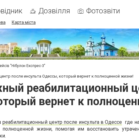
відник
Дозвілля
Фотозвіти
ова
Карта міста
ейсів "Нібулон Експрес-3"
ентр после инсульта Одессы, который вернет к полноценной жизни!
ный реабилитационный це
оторый вернет к полноцен
ш
реабилитационный центр после инсульта в Одессе
где н
полноценной жизни, помогая им восстановить утраче
ки.