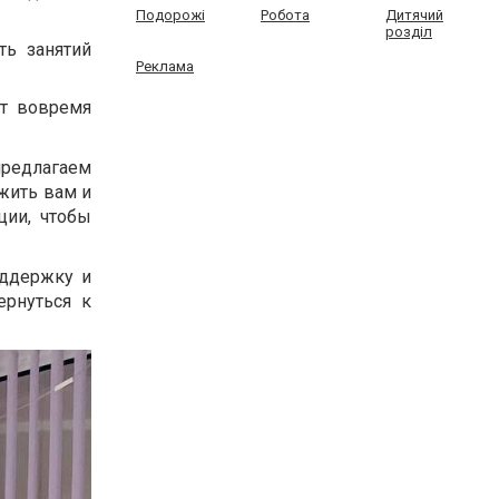
Подорожі
Робота
Дитячий
розділ
ть занятий
Реклама
ют вовремя
предлагаем
жить вам и
ии, чтобы
оддержку и
ернуться к