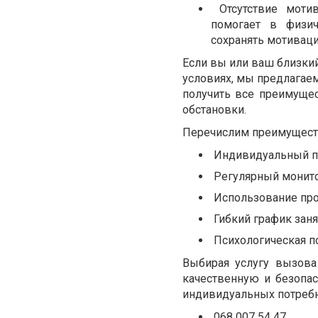
Отсутствие моти
помогает в физич
сохранять мотиваци
Если вы или ваш близки
условиях, мы предлагаем
получить все преимуще
обстановки.
Перечислим преимуществ
Индивидуальный по
Регулярный монито
Использование про
Гибкий график зан
Психологическая п
Выбирая услугу вызова
качественную и безопа
индивидуальных потребн
068 007 54 47