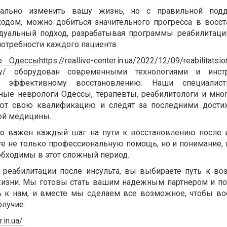
нально изменить вашу жизнь, но с правильной под
одом, можно добиться значительного прогресса в восст
уальный подход, разрабатывая программы реабилитаци
отребности каждого пациента.
тр Одессы
https://reallive-center.in.ua/2022/12/09/reabilitatsio
tseny/ оборудован современными технологиями и инст
т эффективному восстановлению. Наши специали
ые неврологи Одессы, терапевты, реабилитологи и мног
ют свою квалификацию и следят за последними дости
ой медицины.
о важен каждый шаг на пути к восстановлению после и
е не только профессиональную помощь, но и понимание,
еобходимы в этот сложный период.
 реабилитации после инсульта, вы выбираете путь к в
 жизни. Мы готовы стать вашим надежным партнером и 
сь к нам, и вместе мы сделаем все возможное, чтобы во
олучие:
r.in.ua/