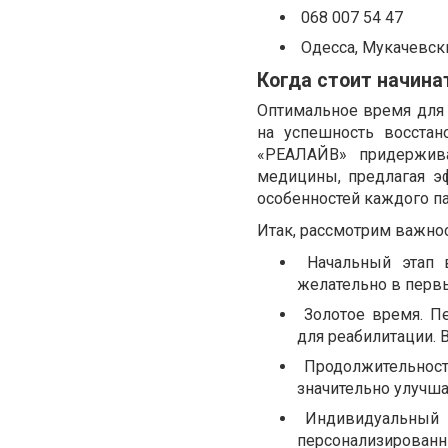
068 007 54 47
Одесса, Мукачевски
Когда стоит начина
Оптимальное время для 
на успешность восстан
«РЕАЛАЙВ» придержива
медицины, предлагая э
особенностей каждого па
Итак, рассмотрим важнос
Начальный этап 
желательно в первы
Золотое время. Пе
для реабилитации. 
Продолжительность
значительно улучша
Индивидуальный п
персонализирова