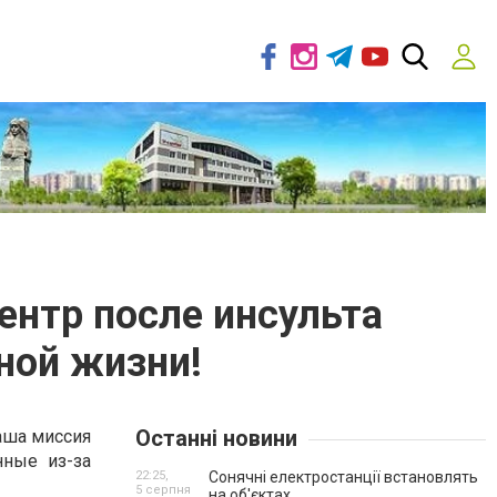
нтр после инсульта
ной жизни!
Останні новини
аша миссия
нные из-за
22:25,
Сонячні електростанції встановлять
5 серпня
на об'єктах