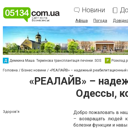
Новини
До
Афіша
Погода
Довідк
Д
Демкина Маша. Термінова трансплантація печінки. SOS
Р
Розклад р
Головна
Бізнес новини
«РЕАЛАЙВ» – надежный реабилитационный ц
«РЕАЛАЙВ» – надеж
Одессы, к
Здоров'я
Добро пожаловать в на
– возвращать людей к 
болезни функции и навы