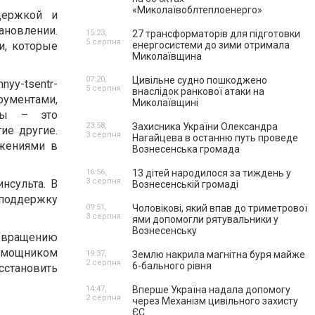
«Миколаївоблтеплоенерго»
держкой и
ановлении.
15:23,
27 трансформаторів для підготовки
5 серпня
и, которые
енергосистеми до зими отримала
Миколаївщина
07:20,
Цивільне судно пошкоджено
nnyy-tsentr-
5 серпня
внаслідок ранкової атаки на
рументами,
Миколаївщині
сты – это
23:58,
Захисника України Олександра
ие другие.
3 серпня
Нагайцева в останню путь проведе
жениями в
Вознесенська громада
16:56,
13 дітей народилося за тиждень у
3 серпня
нсульта. В
Вознесенській громаді
 поддержку
09:51,
Чоловікові, який впав до триметрової
3 серпня
ями допомогли рятувальники у
Вознесенську
озвращению
помощником
19:37,
Землю накрила магнітна буря майже
2 серпня
6-бального рівня
сстановить
14:47,
Вперше Україна надала допомогу
2 серпня
через Механізм цивільного захисту
ЄС