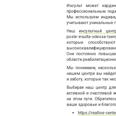
Инсульт может карди
профессиональным подх
Мы используем индивид
учитывают уникальные п
Наш
инсультный цен
posle-insulta-odessa-
которые способствую
высококвалифицированн
Они постоянно повыша
области реабилитационн
Мы понимаем, наскольк
нашем центре вы найдет
и заботу, которые так н
Выбирая наш центр для
активной и счастливой
на этом пути. Обратите
ваше здоровье и благоп
https://reallive-cente