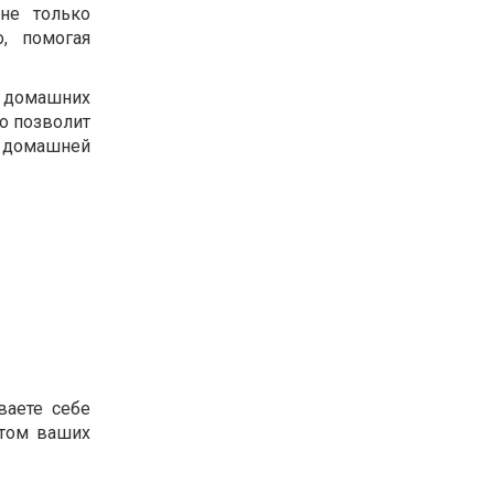
не только
, помогая
в домашних
то позволит
м домашней
ваете себе
етом ваших