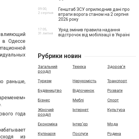
09:00,
Генштаб ЗСУ оприлюднив дані про
2 серпня
втрати ворога станом на 2 серпня
2026 року
17:05,
Уряд змінив правила надання
, влияющий
31 липня
відстрочок від мобілізації в Україні
а в Одессе
тационной
видуальных
Рубрики новин
Загальний
Техніка
Здоров'я
розділ
но раньше,
Туризм
Нерухомість
Транспорт
Будівництво
Відпочинок
Розваги
 временем»
Бізнес
Меблі
Спорт
.
Жіночий
Інтернет
Культура
рвого года
розділ
Економіка
Інтер'єр
Мода
рабатывает
Кулінарія
Послуги
Родина
исходя из