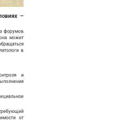
ловиях –
из форумов
 она может
обращаться
литологи в
онтроля и
выполнения
пециальное
 требующий
имости от