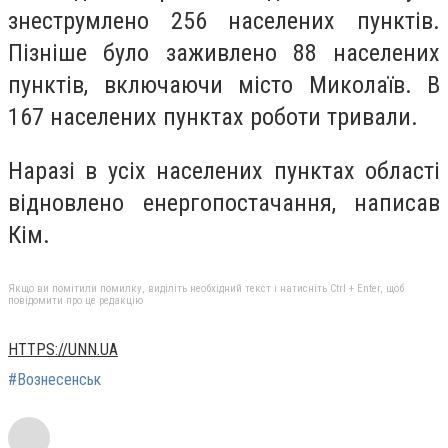
знеструмлено 256 населених пунктів.
Пізніше було заживлено 88 населених
пунктів, включаючи місто Миколаїв. В
167 населених пунктах роботи тривали.
Наразі в усіх населених пунктах області
відновлено енергопостачання, написав
Кім.
Якщо ви помітили помилку, виділіть необхідний текст і натисніть Ctrl + Enter, щоб
повідомити про це редакцію
HTTPS://UNN.UA
#Вознесенськ