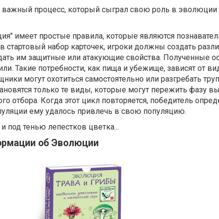
то важный процесс, который сыграл свою роль в эволюции
ция" имеет простые правила, которые являются познавате
в стартовый набор карточек, игроки должны создать разл
ать им защитные или атакующие свойства. Полученные о
ли. Такие потребности, как пища и убежище, зависят от ви
щники могут охотиться самостоятельно или разгребать тру
ановятся только те виды, которые могут пережить фазу в
ого отбора. Когда этот цикл повторяется, победитель опред
пуляции ему удалось привлечь в свою популяцию.
 и под тенью лепестков цветка...
ормации об Эволюции