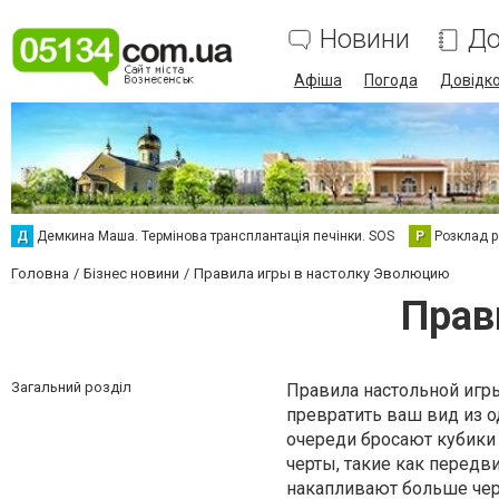
Новини
До
Афіша
Погода
Довідк
Д
Демкина Маша. Термінова трансплантація печінки. SOS
Р
Розклад р
Головна
Бізнес новини
Правила игры в настолку Эволюцию
Прав
Загальний розділ
Правила настольной игры
превратить ваш вид из 
очереди бросают кубик
черты, такие как передв
накапливают больше черт