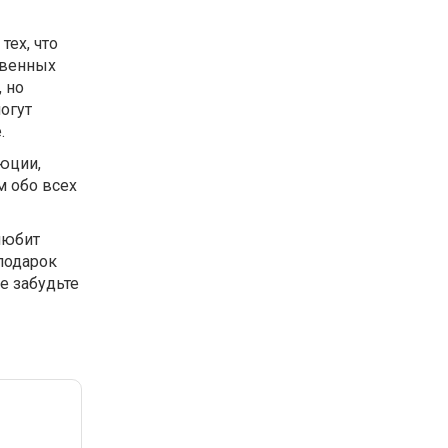
тех, что
твенных
 но
огут
.
юции,
м обо всех
любит
подарок
е забудьте