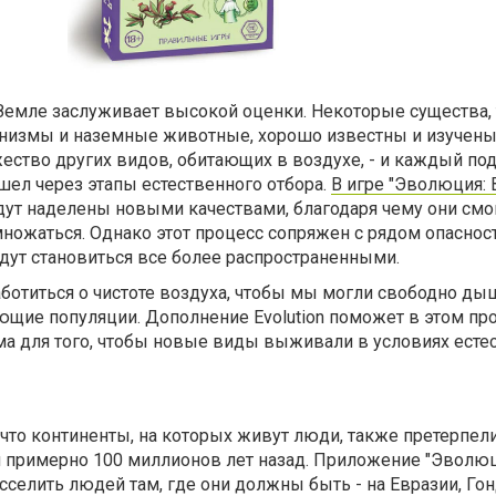
Земле заслуживает высокой оценки. Некоторые существа, 
низмы и наземные животные, хорошо известны и изучены
ество других видов, обитающих в воздухе, - и каждый по
ел через этапы естественного отбора.
В игре "Эволюция:
ут наделены новыми качествами, благодаря чему они смог
множаться. Однако этот процесс сопряжен с рядом опасност
дут становиться все более распространенными.
ботиться о чистоте воздуха, чтобы мы могли свободно ды
щие популяции. Дополнение Evolution поможет в этом про
ма для того, чтобы новые виды выживали в условиях есте
 что континенты, на которых живут люди, также претерпел
 примерно 100 миллионов лет назад. Приложение "Эволюц
селить людей там, где они должны быть - на Евразии, Го