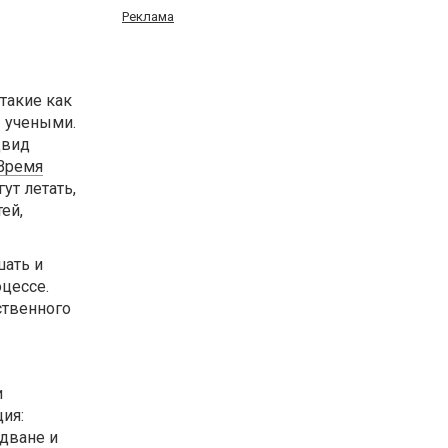
Реклама
такие как
 учеными.
двид
 Время
ут летать,
ей,
шать и
цессе.
ственного
и
ия:
ндване и