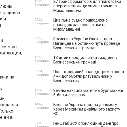
15:23,
27 трансформаторів для підготовки
5 серпня
должны
енергосистеми до зими отримала
Миколаївщина
еняющейся
и и
07:20,
Цивільне судно пошкоджено
5 серпня
и
внаслідок ранкової атаки на
Миколаївщині
23:58,
Захисника України Олександра
ми
3 серпня
Нагайцева в останню путь проведе
временно
Вознесенська громада
 эволюции,
16:56,
13 дітей народилося за тиждень у
3 серпня
Вознесенській громаді
09:51,
Чоловікові, який впав до триметрової
3 серпня
ями допомогли рятувальники у
изни на
Вознесенську
в
х.
19:37,
Землю накрила магнітна буря майже
2 серпня
6-бального рівня
ии,
создавая
14:47,
Вперше Україна надала допомогу
2 серпня
через Механізм цивільного захисту
Только
ЄС
е ей в
09:00,
Генштаб ЗСУ оприлюднив дані про
2 серпня