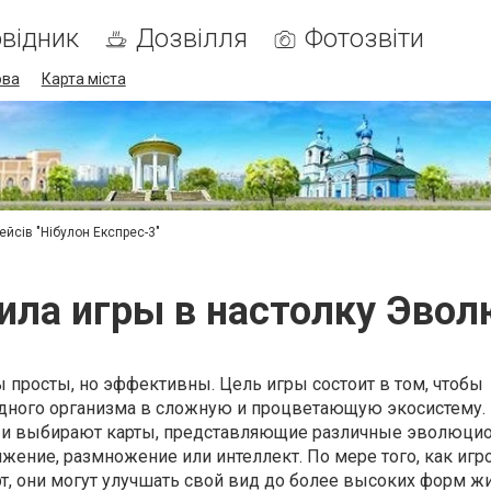
відник
Дозвілля
Фотозвіти
ова
Карта міста
ейсів "Нібулон Експрес-3"
ила игры в настолку Эво
 просты, но эффективны. Цель игры состоит в том, чтобы
одного организма в сложную и процветающую экосистему.
и и выбирают карты, представляющие различные эволюци
ижение, размножение или интеллект. По мере того, как игр
, они могут улучшать свой вид до более высоких форм жи