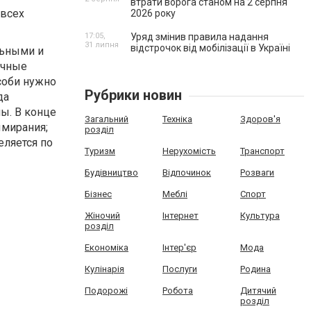
втрати ворога станом на 2 серпня
 всех
2026 року
17:05,
Уряд змінив правила надання
31 липня
відстрочок від мобілізації в Україні
льными и
ичные
соби нужно
Рубрики новин
да
пы. В конце
Загальний
Техніка
Здоров'я
ымирания;
розділ
еляется по
Туризм
Нерухомість
Транспорт
Будівництво
Відпочинок
Розваги
Бізнес
Меблі
Спорт
Жіночий
Інтернет
Культура
розділ
Економіка
Інтер'єр
Мода
Кулінарія
Послуги
Родина
Подорожі
Робота
Дитячий
розділ