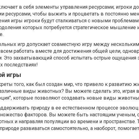
лючает в себя элементы управления ресурсами; игроки 
ми ресурсами, чтобы выжить и процветать в постоянно м
ения игры игроки будут сталкиваться с новыми проблемам
одоления которых потребуется стратегическое мышление 
е.
ольных игр допускает совместную игру между нескольки
т всем работать вместе для достижения общей цели, одно
ом. Это захватывающий способ испытать острые ощущения
х последствиях!
ой игры
креты того, как был создан мир, что привело к развитию ж
различные виды животных? Вы можете сделать это, играя 
ция", которые позволяют создавать новые виды животны
оддерживать природу в ее естественном процессе эволюц
ножество факторов. Вы можете быть настоящим ученым, 
тных и направляя популяции во времени и пространстве. 
природе развиваться самостоятельно, а наоборот, помогает