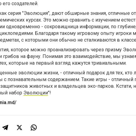
 его создателей.
как серия "Эволюция", дают обширные знания, отличные от 
емических курсах. Это можно сравнить с изучением естес
фии одновременно - сокровищница информации, по глубине,
циклопедиями. Благодаря такому игровому опыту игроки м
редметах, с которыми они обычно не сталкиваются в классе
тия, которое можно проанализировать через призму Эвол
и грибов на фауну. Понимая это взаимодействие, мы узнае
 тех, которые на первый взгляд кажутся тривиальными.
енные эволюции жизни, - отличный подарок для тех, кто 
ы с познавательным содержанием. Такие игры - отличный 
защитников животных и владельцев эко-парков. Кстати, н
ный набор
Эволюции
"!
nia.md/