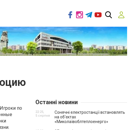
люцию
Останні новини
 Игроки по
22:25,
Сонячні електростанції встановлять
онные
5 серпня
на об'єктах
оки
«Миколаївоблтеплоенерго»
зни.