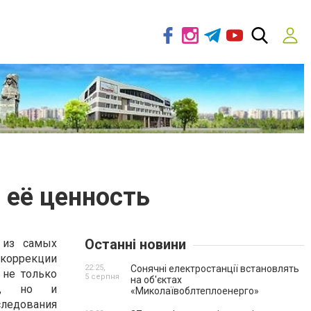
я её ценность
Останні новини
 из самых
оррекции
22:25,
Сонячні електростанції встановлять
 не только
5 серпня
на об'єктах
ты, но и
«Миколаївоблтеплоенерго»
едования