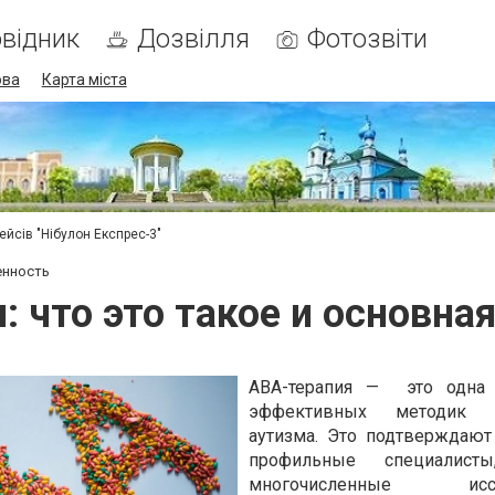
відник
Дозвілля
Фотозвіти
ова
Карта міста
ейсів "Нібулон Експрес-3"
енность
 что это такое и основна
АВА-терапия —
это одна
эффективных методик к
аутизма. Это подтверждают
профильные специалис
многочисленные иссл