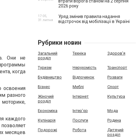
втрати ворога станом на 2 серпня
2026 року
17:05,
Уряд змінив правила надання
31 липня
відстрочок від мобілізації в Україні
Рубрики новин
Загальний
Техніка
Здоров'я
в. Они не
розділ
 программы
Туризм
Нерухомість
Транспорт
нта, когда
Будівництво
Відпочинок
Розваги
Бізнес
Меблі
Спорт
о освоения
мм разного
Жіночий
Інтернет
Культура
розділ
 моторике,
Економіка
Інтер'єр
Мода
ля каждого
Кулінарія
Послуги
Родина
о позволяет
Подорожі
Робота
Дитячий
их месяцев
розділ