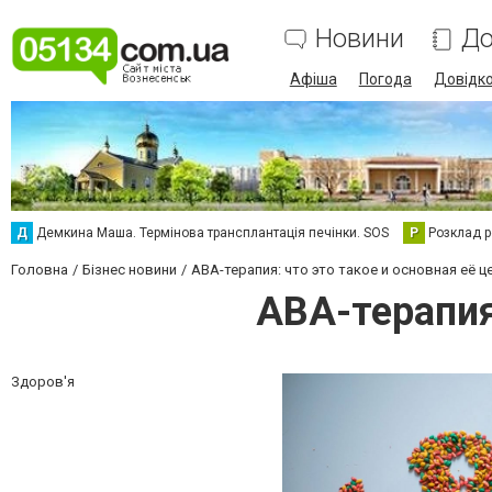
Новини
До
Афіша
Погода
Довідк
Д
Демкина Маша. Термінова трансплантація печінки. SOS
Р
Розклад р
Головна
Бізнес новини
ABA-терапия: что это такое и основная её ц
ABA-терапия:
Здоров'я