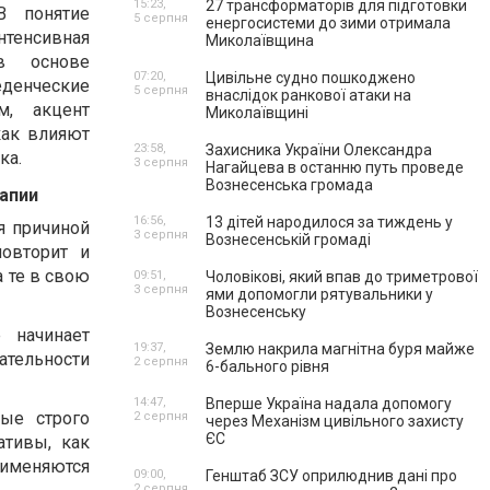
15:23,
27 трансформаторів для підготовки
В понятие
5 серпня
енергосистеми до зими отримала
нсивная
Миколаївщина
в основе
07:20,
Цивільне судно пошкоджено
енческие
5 серпня
внаслідок ранкової атаки на
м, акцент
Миколаївщині
как влияют
23:58,
Захисника України Олександра
ка.
3 серпня
Нагайцева в останню путь проведе
Вознесенська громада
апии
16:56,
13 дітей народилося за тиждень у
я причиной
3 серпня
Вознесенській громаді
повторит и
а те в свою
09:51,
Чоловікові, який впав до триметрової
3 серпня
ями допомогли рятувальники у
Вознесенську
 начинает
19:37,
Землю накрила магнітна буря майже
ательности
2 серпня
6-бального рівня
14:47,
Вперше Україна надала допомогу
ые строго
2 серпня
через Механізм цивільного захисту
ЄС
ативы, как
рименяются
09:00,
Генштаб ЗСУ оприлюднив дані про
2 серпня