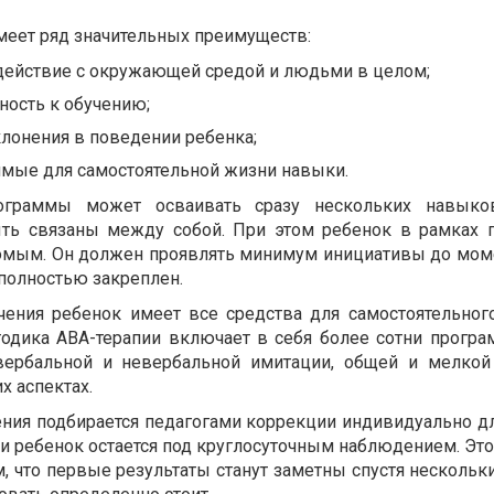
меет ряд значительных преимуществ:
действие с окружающей средой и людьми в целом;
ность к обучению;
лонения в поведении ребенка;
имые для самостоятельной жизни навыки.
ограммы может осваивать сразу нескольких навыко
ть связаны между собой. При этом ребенок в рамках
омым. Он должен проявлять минимум инициативы до моме
полностью закреплен.
учения ребенок имеет все средства для самостоятельног
одика АВА-терапии включает в себя более сотни програ
вербальной и невербальной имитации, общей и мелкой
х аспектах.
ния подбирается педагогами коррекции индивидуально д
ии ребенок остается под круглосуточным наблюдением. Эт
, что первые результаты станут заметны спустя нескольк