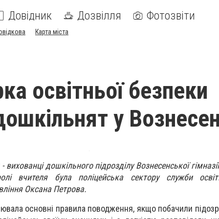
Довідник
Дозвілля
Фотозвіти
овідкова
Карта міста
рка освітньої безпеки
дошкільнят у Вознесе
 - вихованці дошкільного підрозділу Вознесенської гімназі
олі вчителя була поліцейська сектору служби освіт
вління Оксана Петрова.
рювала основні правила поводження, якщо побачили підозр