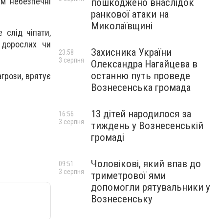
им небезпечні
пошкоджено внаслідок
ранкової атаки на
Миколаївщині
 слід чіпати,
 дорослих чи
Захисника України
23:58
3 серпня
Олександра Нагайцева в
останню путь проведе
агрози, врятує
Вознесенська громада
13 дітей народилося за
16:56
3 серпня
тиждень у Вознесенській
громаді
Чоловікові, який впав до
09:51
3 серпня
триметрової ями
допомогли рятувальники у
Вознесенську