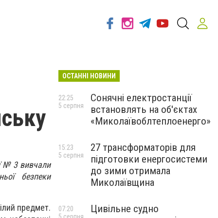
ОСТАННІ НОВИНИ
Сонячні електростанції
22:25
5 серпня
встановлять на об'єктах
нську
«Миколаївоблтеплоенерго»
27 трансформаторів для
15:23
5 серпня
підготовки енергосистеми
ї № 3 вивчали
до зими отримала
ньої безпеки
Миколаївщина
ілий предмет.
Цивільне судно
07:20
5 серпня