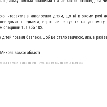
ліцейську своїми знаннями і з легкістю розповідали ч
ою інтерактивів наголосила дітям, що ні в якому разі не
 невідомих предмети, варто лише гукати на допомогу
 спецліній 101 або 102.
 дітей правил безпеки, щоб це стало звичкою, яка, в разі з
ї Миколаївської області
бхідний текст і натисніть Ctrl + Enter, щоб повідомити про це редакцію