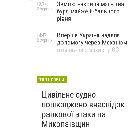
Землю накрила магнітна
19:37
2 серпня
буря майже 6-бального
рівня
Вперше Україна надала
14:47
2 серпня
допомогу через Механізм
цивільного захисту ЄС
ТОП НОВИНИ
Цивільне судно
пошкоджено внаслідок
ранкової атаки на
Миколаївщині