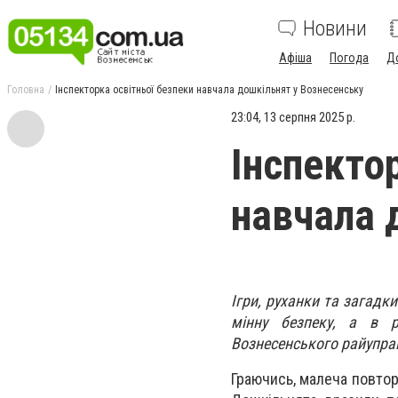
Новини
Афіша
Погода
Д
Головна
Інспекторка освітньої безпеки навчала дошкільнят у Вознесенську
23:04, 13 серпня 2025 р.
Інспекто
навчала 
Ігри, руханки та загадки
мінну безпеку, а в р
Вознесенського райупра
Граючись, малеча повто