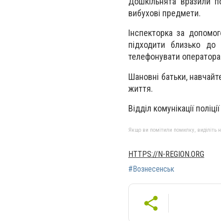
Дошкільнята вразили по
вибухові предмети.
Інспекторка за допомог
підходити близько до
телефонувати операторам
Шановні батьки, навчайте
життя.
Відділ комунікації поліці
Якщо ви помітили помилку, виділіть нео
HTTPS://N-REGION.ORG
#Вознесенськ