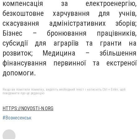
компенсація за електроенергію,
безкоштовне харчування для учнів,
скасування адміністративних зборів;
Бізнес – бронювання працівників,
субсидії для аграріїв та гранти на
розвиток; Медицина – збільшення
фінансування первинної та екстреної
допомоги.
Якщо ви помітили помилку, виділіть необхідний текст і натисніть Ctrl + Enter, щоб
повідомити про це редакцію
HTTPS://NOVOSTI-N.ORG
#Вознесенськ