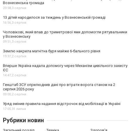
Вознесенська громада
23:58,
3 серпня
13 дітей народилося за тиждень у Вознесенській громаді
16:56,
3 серпня
Чоловікові, який впав до триметрової ями допомогли рятувальники
у Вознесенську
09:51,
3 серпня
Землю накрила магнітна буря майже 6-бального рівня
19:37,
2 серпня
Вперше Україна надала допомогу через Механізм цивільного захисту
ЄС
14:47,
2 серпня
Генштаб ЗСУ оприлюднив дані про втрати ворога станом на 2
серпня 2026 року
09:00,
2 серпня
Уряд змінив правила надання відстрочок від мобілізації в Україні
17:05,
31 липня
Рубрики новин
Загальний розділ
Техніка
Здоров'я