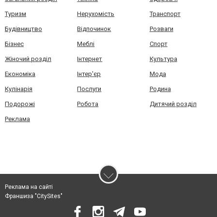
Туризм
Нерухомість
Транспорт
Будівництво
Відпочинок
Розваги
Бізнес
Меблі
Спорт
Жіночий розділ
Інтернет
Культура
Економіка
Інтер'єр
Мода
Кулінарія
Послуги
Родина
Подорожі
Робота
Дитячий розділ
Реклама
Реклама на сайті
Франшиза "CitySites"