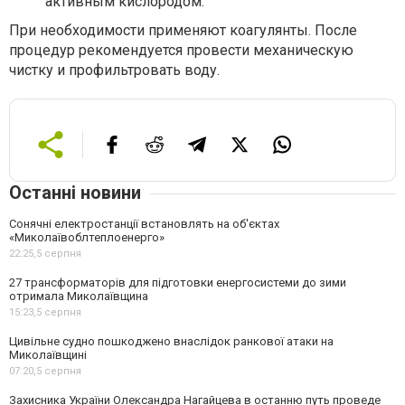
активным кислородом.
При необходимости применяют коагулянты. После
процедур рекомендуется провести механическую
чистку и профильтровать воду.
Останні новини
Сонячні електростанції встановлять на об'єктах
«Миколаївоблтеплоенерго»
22:25,
5 серпня
27 трансформаторів для підготовки енергосистеми до зими
отримала Миколаївщина
15:23,
5 серпня
Цивільне судно пошкоджено внаслідок ранкової атаки на
Миколаївщині
07:20,
5 серпня
Захисника України Олександра Нагайцева в останню путь проведе