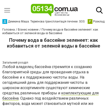
Д
Демкина Маша. Термінова трансплантація печінки. SOS
Р
Розклад р
Головна
Бізнес новини
Почему вода в бассейне зеленеет: как
избавиться от зеленой воды в бассейне
Почему вода в бассейне зеленеет: как
избавиться от зеленой воды в бассейне
Загальний розділ
Любой владелец бассейна стремится к созданию
благоприятной среды для проведения отдыха в
бассейне и к поддержанию чистоты воды. На
сегодняшний день для поддержания чистоты в
широком ассортименте существуют химические
средства, различные приборы и
комплектующие для
бассейна
. Однако под воздействием различных
факторов, вода может становиться мутной или же