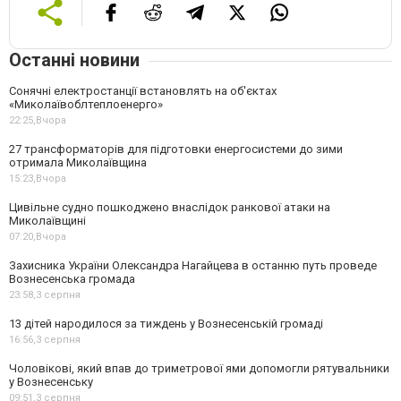
Останні новини
Сонячні електростанції встановлять на об'єктах
«Миколаївоблтеплоенерго»
22:25,
Вчора
27 трансформаторів для підготовки енергосистеми до зими
отримала Миколаївщина
15:23,
Вчора
Цивільне судно пошкоджено внаслідок ранкової атаки на
Миколаївщині
07:20,
Вчора
Захисника України Олександра Нагайцева в останню путь проведе
Вознесенська громада
23:58,
3 серпня
13 дітей народилося за тиждень у Вознесенській громаді
16:56,
3 серпня
Чоловікові, який впав до триметрової ями допомогли рятувальники
у Вознесенську
09:51,
3 серпня