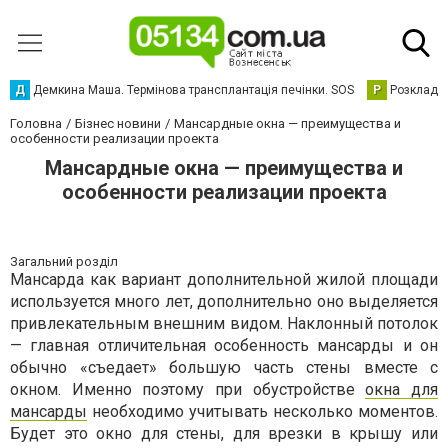
Д
Демкина Маша. Термінова трансплантація печінки. SOS
Р
Розклад р
Головна
Бізнес новини
Мансардные окна — преимущества и
особенности реализации проекта
Мансардные окна — преимущества и
особенности реализации проекта
Загальний розділ
Мансарда как вариант дополнительной жилой площади
используется много лет, дополнительно оно выделяется
привлекательным внешним видом. Наклонный потолок
— главная отличительная особенность мансарды и он
обычно «съедает» большую часть стены вместе с
окном. Именно поэтому при обустройстве
окна для
мансарды
необходимо учитывать несколько моментов.
Будет это окно для стены, для врезки в крышу или