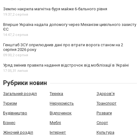
Землю накрила магнітна буря майже 6-бального рівня
19:37,
2 серпня
Вперше Україна надала допомогу через Механізм цивільного захисту
ЄС
14:47,
2 серпня
Генштаб ЗСУ оприлюднив дані про втрати ворога станом на 2
серпня 2026 року
09:00,
2 серпня
Уряд змінив правила надання відстрочок від мобілізації в Україні
17:05,
31 липня
Рубрики новин
Загальний розділ
Техніка
Здоров'я
Туризм
Нерухомість
Транспорт
Будівництво
Відпочинок
Розваги
Бізнес
Меблі
Спорт
Жіночий розділ
Інтернет
Культура