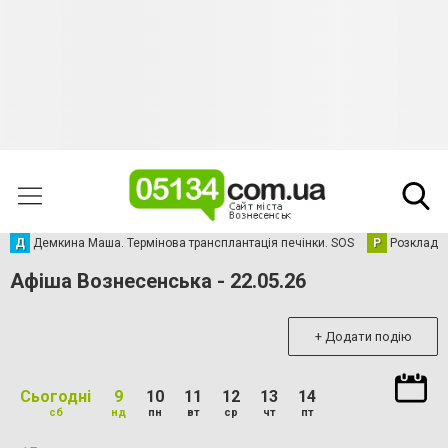
Д
Демкина Маша. Термінова трансплантація печінки. SOS
Р
Розклад р
Афіша Вознесенська - 22.05.26
+ Додати подію
Сьогодні
9
10
11
12
13
14
сб
нд
пн
вт
ср
чт
пт