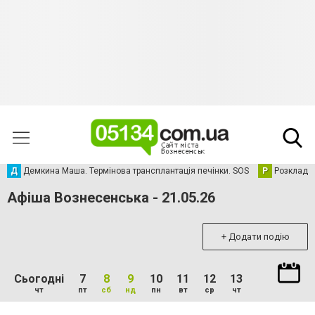
Д
Демкина Маша. Термінова трансплантація печінки. SOS
Р
Розклад р
Афіша Вознесенська - 21.05.26
+ Додати подію
Сьогодні
7
8
9
10
11
12
13
чт
пт
сб
нд
пн
вт
ср
чт