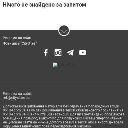
Нічого не знайдено за запитом
Реклама на сайті
Франшиза "CitySites"
Реклама на сайті:
rek@citysites.ua
Допускається цитування матеріалів без отримання попередньої згоди
05134.com.ua за умови розміщення в тексті обов'язкового посилання на
05134.com.ua - Сайт міста Вознесенськ. Для інтернет-видань обов'язкове
розміщення прямого, відкритого для пошукових систем гіперпосилання
на цитовані статті не нижче другого абзацу в тексті або в якості джерела.
Порушення виняткових прав переслідується Законом.