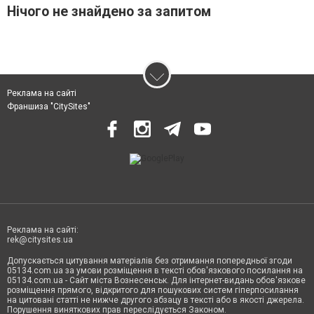
Нічого не знайдено за запитом
Реклама на сайті
Франшиза "CitySites"
Реклама на сайті:
rek@citysites.ua
Допускається цитування матеріалів без отримання попередньої згоди
05134.com.ua за умови розміщення в тексті обов'язкового посилання на
05134.com.ua - Сайт міста Вознесенськ. Для інтернет-видань обов'язкове
розміщення прямого, відкритого для пошукових систем гіперпосилання
на цитовані статті не нижче другого абзацу в тексті або в якості джерела.
Порушення виняткових прав переслідується Законом.