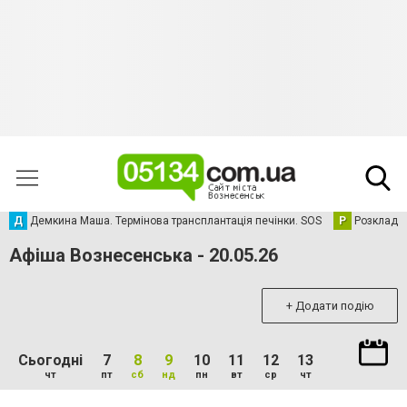
Д
Демкина Маша. Термінова трансплантація печінки. SOS
Р
Розклад р
Афіша Вознесенська - 20.05.26
+ Додати подію
Сьогодні
7
8
9
10
11
12
13
чт
пт
сб
нд
пн
вт
ср
чт