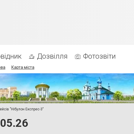
відник
Дозвілля
Фотозвіти
ова
Карта міста
ейсів "Нібулон Експрес-3"
.05.26