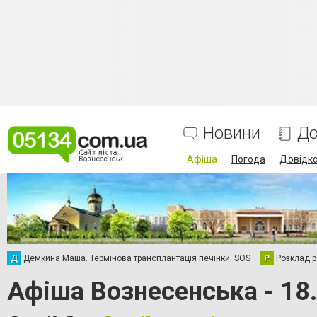
Новини
До
Афіша
Погода
Довідк
Д
Демкина Маша. Термінова трансплантація печінки. SOS
Р
Розклад р
Афіша Вознесенська - 18