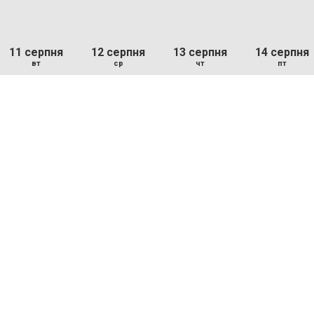
11 серпня
12 серпня
13 серпня
14 серпня
вт
ср
чт
пт