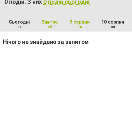
0 подій. З них
0 подій сьогодні
Сьогодні
Завтра
9 серпня
10 серпня
пт
сб
нд
пн
Нічого не знайдено за запитом