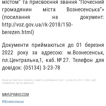
містом” та присвоєння звання “Почесний
громадянин міста Вознесенська”»
(посилання на документ:
http://voz.gov.ua/rk-2018/150-
berezen.html)
Документи приймаються до 01 березня
2022 року за адресою: м.Вознесенськ,
пл.Центральна,1, каб.№27. Телефон для
довідок: (05134) 3-23-78
Якщо ви помітили помилку, виділіть необхідний текст і натисніть Ctrl + Enter, щоб
повідомити про це редакцію
MAYUPRAVO.COM
#Вознесенськ