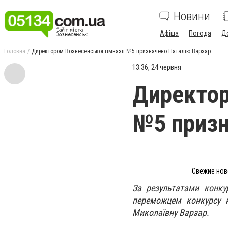
Новини
Афіша
Погода
Д
Головна
Директором Вознесенської гімназії №5 призначено Наталію Варзар
13:36, 24 червня
Директор
№5 призн
Свежие ново
За результатами конкур
переможцем конкурсу н
Миколаївну Варзар.