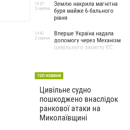
Землю накрила магнітна
19:37
2 серпня
буря майже 6-бального
рівня
Вперше Україна надала
14:47
2 серпня
допомогу через Механізм
цивільного захисту ЄС
ТОП НОВИНИ
Цивільне судно
пошкоджено внаслідок
ранкової атаки на
Миколаївщині