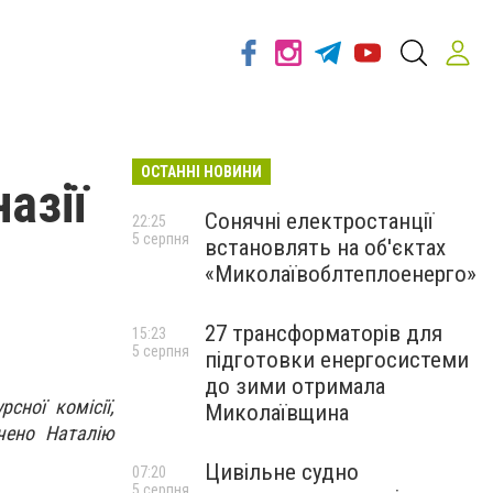
ОСТАННІ НОВИНИ
азії
Сонячні електростанції
22:25
5 серпня
встановлять на об'єктах
«Миколаївоблтеплоенерго»
27 трансформаторів для
15:23
5 серпня
підготовки енергосистеми
до зими отримала
сної комісії,
Миколаївщина
чено Наталію
Цивільне судно
07:20
5 серпня