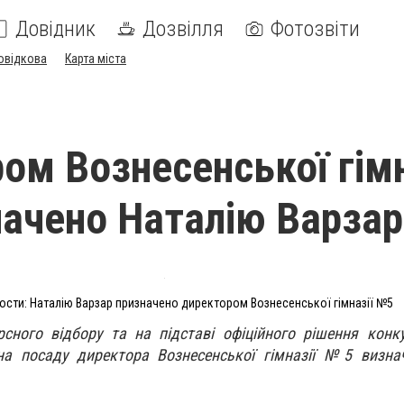
Довідник
Дозвілля
Фотозвіти
овідкова
Карта міста
ом Вознесенської гімн
ачено Наталію Варзар
сти: Наталію Варзар призначено директором Вознесенської гімназії №5
сного відбору та на підставі офіційного рішення конкур
а посаду директора Вознесенської гімназії №5 визна