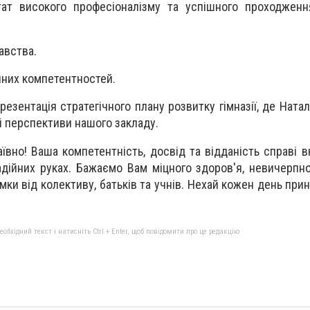
тат високого професіоналізму та успішного проходженн
авства.
них компетентностей.
резентація стратегічного плану розвитку гімназії, де Ната
і перспективи нашого закладу.
вно! Ваша компетентність, досвід та відданість справі в
адійних руках. Бажаємо Вам міцного здоров'я, невичерпно
мки від колективу, батьків та учнів. Нехай кожен день при
бхідний текст і натисніть Ctrl + Enter, щоб повідомити про це редакцію