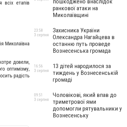
пошкоджено внаслідок
я всіх етапів
ранкової атаки на
Миколаївщині
Захисника України
23:58
3 серпня
Олександра Нагайцева в
останню путь проведе
лія Миколаївна
Вознесенська громада
котре довели,
13 дітей народилося за
16:56
го оптимізму,
3 серпня
тиждень у Вознесенській
носить радість
громаді
Чоловікові, який впав до
09:51
3 серпня
триметрової ями
допомогли рятувальники у
Вознесенську