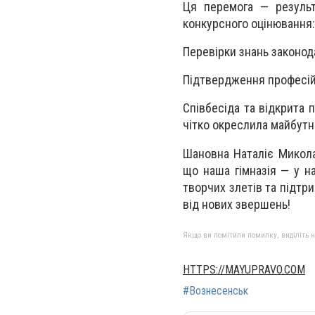
​Ця перемога — резуль
конкурсного оцінювання:
Перевірки знань законод
Підтвердження професій
Співбесіда та відкрита п
чітко окреслила майбутн
Шановна Наталіє Миколаї
що наша гімназія — у н
творчих злетів та підтри
від нових звершень!
Якщо ви помітили помилку, виділіть нео
HTTPS://MAYUPRAVO.COM
#Вознесенськ