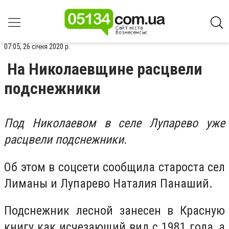
07:05, 26 січня 2020 р.
На Николаевщине расцвели
подснежники
Под Николаевом в селе Лупарево уже
расцвели подснежники.
Об этом в соцсети сообщила староста сел
Лиманы и Лупарево Наталия Панаший.
Подснежник лесной занесен в Красную
книгу как исчезающий вид с 1981 года, а