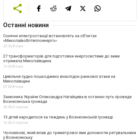
Останні новини
Сонячні електростанції встановлять на об'єктах
«Миколаївоблтеплоенерго»
22:25,
Вчора
27 трансформаторів для підготовки енергосистеми до зими
отримала Миколаївщина
15:23,
Вчора
Цивільне судно пошкоджено внаслідок ранкової атаки на
Миколаївщині
07:20,
Вчора
Захисника України Олександра Нагайцева в останню путь проведе
Вознесенська громада
23:58,
3 серпня
13 дітей народилося за тиждень у Вознесенській громаді
16:56,
3 серпня
Чоловікові, який впав до триметрової ями допомогли рятувальники
у Вознесенську