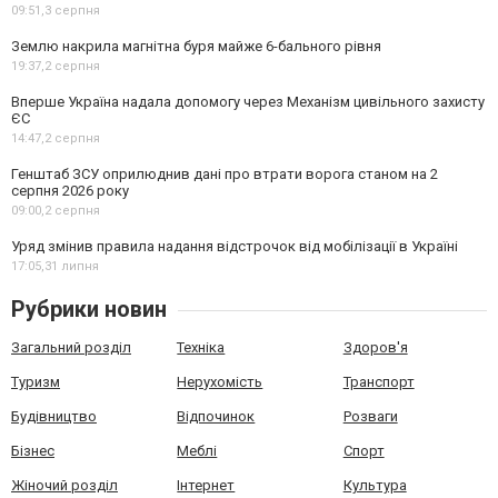
09:51,
3 серпня
Землю накрила магнітна буря майже 6-бального рівня
19:37,
2 серпня
Вперше Україна надала допомогу через Механізм цивільного захисту
ЄС
14:47,
2 серпня
Генштаб ЗСУ оприлюднив дані про втрати ворога станом на 2
серпня 2026 року
09:00,
2 серпня
Уряд змінив правила надання відстрочок від мобілізації в Україні
17:05,
31 липня
Рубрики новин
Загальний розділ
Техніка
Здоров'я
Туризм
Нерухомість
Транспорт
Будівництво
Відпочинок
Розваги
Бізнес
Меблі
Спорт
Жіночий розділ
Інтернет
Культура