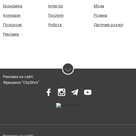
Економіка
Інтер'єр
Мода
Кулінарія
Послуги
Родина
Подорожі
Робота
Дитячий розділ
Реклама
Реклама на сайті
Франшиза "CitySites"