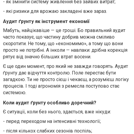
-
як змінити систему живлення без зайвих витрат;
-
які ризики для врожаю закладені вже зараз.
Аудит ґрунту як інструмент економії
Мабуть, найцікавіше — це гроші. Бо правильний аудит
часто показує, що частину добрив можна сміливо
скоротити. Не тому, що «економимо», а тому що вони
просто не потрібні. А інколи — навпаки: дрібна корекція
рятує від значно більших втрат восени.
Є ще один момент, про який не завжди говорять. Аудит
ґрунту дає відчуття контролю. Поле перестає бути
загадкою. Ти не просто сієш і чекаєш, а розумієш логіку
процесів. І тоді агрономія з ремесла поступово стає
системою.
Коли аудит ґрунту особливо доречний?
Є ситуації, коли без нього, здається, вже нікуди:
-
перед переходом на інтенсивні технології;
-
після кількох слабких сезонів поспіль;