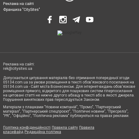
Реклама на сайті
Франшиза "CitySites"
Реклама на сайті:
rek@citysites.ua
Допускається цитування матеріалів без отримання попередньої згоди
05134.com.ua за умови розміщення в тексті обов'язкового посилання на
05134.com.ua - Сайт міста Вознесенськ. Для інтернет-видань обов'язкове
розміщення прямого, відкритого для пошукових систем гіперпосилання
на цитовані статті не нижче другого абзацу в тексті або в якості джерела.
Порушення виняткових прав переслідується Законом.
Матеріали з плашками "Новини компаній", "Промо", "Партнерський
матеріал", "Партнерський спецпроєкт", "Політичні новини", "Пресреліз",
"PR", "Офіційно", "Політична реклама" публікуються на правах реклами.
Політика конфіденційності
Правила сайту
Правила
класифайд
Редакційна політика