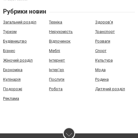
Рубрики новин
Загальний розділ
Техніка
Здоров'я
Туризм
Нерухомість
Транспорт
Будівництво
Відпочинок
Розваги
Бізнес
Меблі
Спорт
Жіночий розділ
Інтернет
Культура
Економіка
Інтер'єр
Мода
Кулінарія
Послуги
Родина
Подорожі
Робота
Дитячий розділ
Реклама