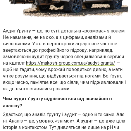
Аудит ґрунту — це, по суті, детальна «розмова» з полем.
Не навмання, не на око, а з цифрами, аналізами й
висновками. Уже в перші кроки аграрії все частіше
звертаються до професійного підходу, наприклад,
замовляючи аудит ґрунту через спеціалізовані сервіси
на кшталт
https://makosh-group.com.ua/audyt-gruntu/
—
щоб не гадати, чому врожай поводиться дивно, а мати
чітке розуміння, що відбувається під ногами. Бо ґрунт,
якщо чесно, пам’ятає все: що сіяли, чим підживлювали і
як до нього ставилися роками.
Чим аудит ґрунту відрізняється від звичайного
аналізу?
Здається, що аналіз ґрунту і аудит — одне й те саме. Але
ні. Аналіз — це, умовно, «знімок». А аудит — це вже ціла
історія з контекстом. Тут дивляться не лише на pH чи