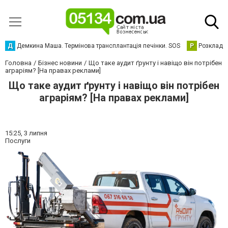
Д
Демкина Маша. Термінова трансплантація печінки. SOS
Р
Розклад р
Головна
Бізнес новини
Що таке аудит ґрунту і навіщо він потрібен
аграріям? [На правах реклами]
Що таке аудит ґрунту і навіщо він потрібен
аграріям? [На правах реклами]
15:25,
3 липня
Послуги