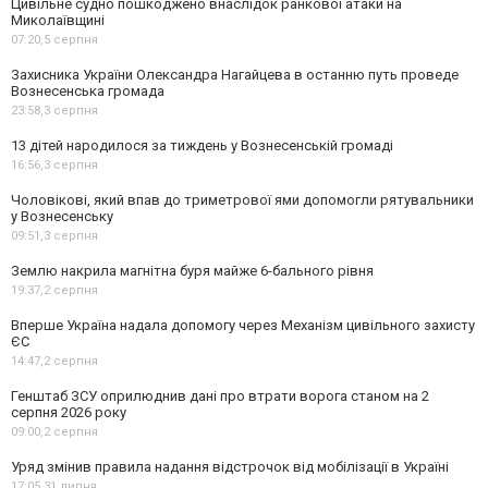
Цивільне судно пошкоджено внаслідок ранкової атаки на
Миколаївщині
07:20,
5 серпня
Захисника України Олександра Нагайцева в останню путь проведе
Вознесенська громада
23:58,
3 серпня
13 дітей народилося за тиждень у Вознесенській громаді
16:56,
3 серпня
Чоловікові, який впав до триметрової ями допомогли рятувальники
у Вознесенську
09:51,
3 серпня
Землю накрила магнітна буря майже 6-бального рівня
19:37,
2 серпня
Вперше Україна надала допомогу через Механізм цивільного захисту
ЄС
14:47,
2 серпня
Генштаб ЗСУ оприлюднив дані про втрати ворога станом на 2
серпня 2026 року
09:00,
2 серпня
Уряд змінив правила надання відстрочок від мобілізації в Україні
17:05,
31 липня