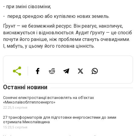
-
при зміні сівозміни;
-
перед орендою або купівлею нових земель.
Ґрунт — не безмежний ресурс. Він реагує, накопичує,
виснажується і відновлюється. Аудит ґрунту — це спосіб
почути його раніше, ніж проблеми стануть очевидними.
І, мабуть, у цьому його головна цінність.
Останні новини
Сонячні електростанції встановлять на об'єктах
«Миколаївоблтеплоенерго»
22:25,
5 серпня
27 трансформаторів для підготовки енергосистеми до зими
отримала Миколаївщина
15:23,
5 серпня