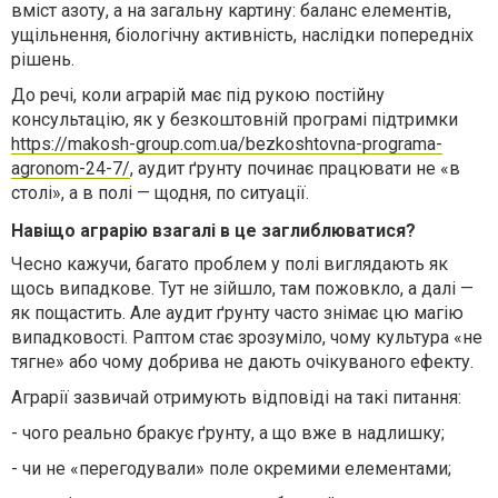
вміст азоту, а на загальну картину: баланс елементів,
ущільнення, біологічну активність, наслідки попередніх
рішень.
До речі, коли аграрій має під рукою постійну
консультацію, як у безкоштовній програмі підтримки
https://makosh-group.com.ua/bezkoshtovna-programa-
agronom-24-7/
, аудит ґрунту починає працювати не «в
столі», а в полі — щодня, по ситуації.
Навіщо аграрію взагалі в це заглиблюватися?
Чесно кажучи, багато проблем у полі виглядають як
щось випадкове. Тут не зійшло, там пожовкло, а далі —
як пощастить. Але аудит ґрунту часто знімає цю магію
випадковості. Раптом стає зрозуміло, чому культура «не
тягне» або чому добрива не дають очікуваного ефекту.
Аграрії зазвичай отримують відповіді на такі питання:
-
чого реально бракує ґрунту, а що вже в надлишку;
-
чи не «перегодували» поле окремими елементами;