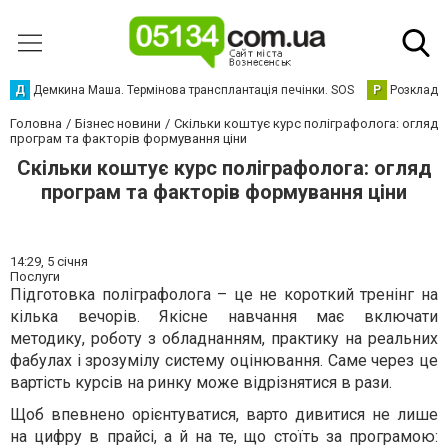
Д
Демкина Маша. Термінова трансплантація печінки. SOS
Р
Розклад р
Головна
Бізнес новини
Скільки коштує курс поліграфолога: огляд
програм та факторів формування ціни
Скільки коштує курс поліграфолога: огляд
програм та факторів формування ціни
14:29,
5 січня
Послуги
Підготовка поліграфолога – це не короткий тренінг на
кілька вечорів. Якісне навчання має включати
методику, роботу з обладнанням, практику на реальних
фабулах і зрозумілу систему оцінювання. Саме через це
вартість курсів на ринку може відрізнятися в рази.
Щоб впевнено орієнтуватися, варто дивитися не лише
на цифру в прайсі, а й на те, що стоїть за програмою: