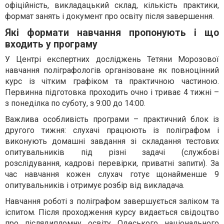
офіційність, викладацький склад, кількість практики,
формат занять і документ про освіту після завершення.
Які формати навчання пропонують і що
входить у програму
У Центрі експертних досліджень Тетяни Морозової
навчання поліграфологів організоване як повноцінний
курс із чітким графіком та практичною частиною.
Первинна підготовка проходить очно і триває 4 тижні –
з понеділка по суботу, з 9:00 до 14:00.
Важлива особливість програми – практичний блок із
другого тижня: слухачі працюють із поліграфом і
виконують домашні завдання зі складання тестових
опитувальників під різні задачі (службові
розслідування, кадрові перевірки, приватні запити). За
час навчання кожен слухач готує щонайменше 9
опитувальників і отримує розбір від викладача.
Навчання роботі з поліграфом завершується заліком та
іспитом. Після проходження курсу видається свідоцтво
про післядипломну освіту Одеського національного