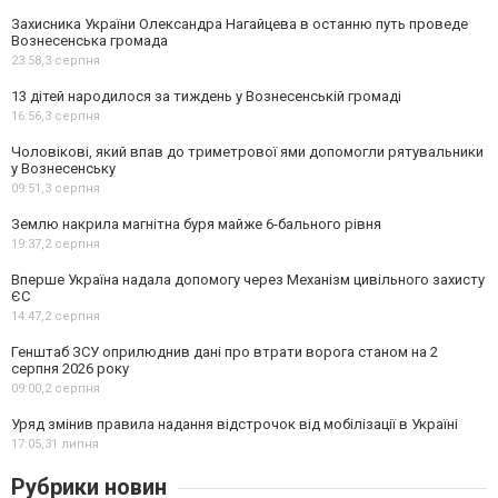
Захисника України Олександра Нагайцева в останню путь проведе
Вознесенська громада
23:58,
3 серпня
13 дітей народилося за тиждень у Вознесенській громаді
16:56,
3 серпня
Чоловікові, який впав до триметрової ями допомогли рятувальники
у Вознесенську
09:51,
3 серпня
Землю накрила магнітна буря майже 6-бального рівня
19:37,
2 серпня
Вперше Україна надала допомогу через Механізм цивільного захисту
ЄС
14:47,
2 серпня
Генштаб ЗСУ оприлюднив дані про втрати ворога станом на 2
серпня 2026 року
09:00,
2 серпня
Уряд змінив правила надання відстрочок від мобілізації в Україні
17:05,
31 липня
Рубрики новин