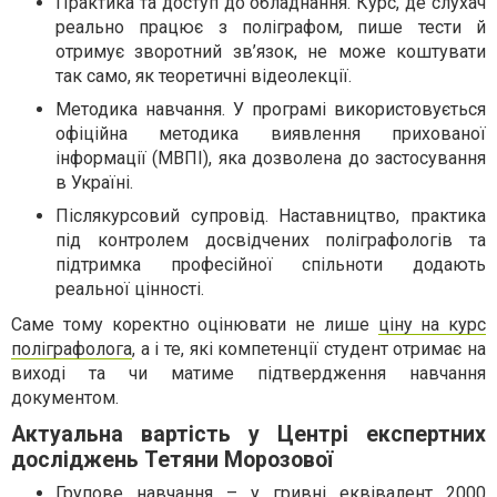
Практика та доступ до обладнання. Курс, де слухач
реально працює з поліграфом, пише тести й
отримує зворотний зв’язок, не може коштувати
так само, як теоретичні відеолекції.
Методика навчання. У програмі використовується
офіційна методика виявлення прихованої
інформації (МВПІ), яка дозволена до застосування
в Україні.
Післякурсовий супровід. Наставництво, практика
під контролем досвідчених поліграфологів та
підтримка професійної спільноти додають
реальної цінності.
Саме тому коректно оцінювати не лише
ціну на курс
поліграфолога
, а і те, які компетенції студент отримає на
виході та чи матиме підтвердження навчання
документом.
Актуальна вартість у Центрі експертних
досліджень Тетяни Морозової
Групове навчання – у гривні еквівалент 2000