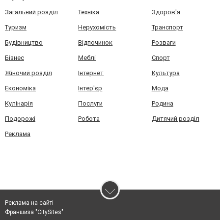
Загальний розділ
Техніка
Здоров'я
Туризм
Нерухомість
Транспорт
Будівництво
Відпочинок
Розваги
Бізнес
Меблі
Спорт
Жіночий розділ
Інтернет
Культура
Економіка
Інтер'єр
Мода
Кулінарія
Послуги
Родина
Подорожі
Робота
Дитячий розділ
Реклама
Реклама на сайті
Франшиза "CitySites"