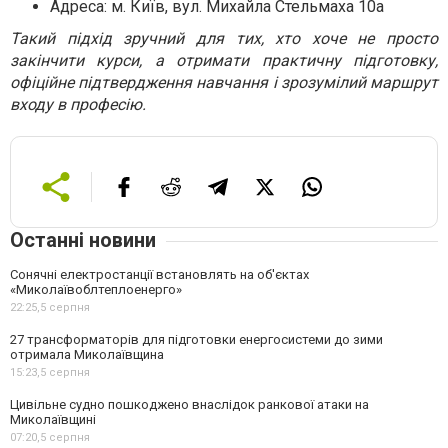
Адреса: м. Київ, вул. Михайла Стельмаха 10а
Такий підхід зручний для тих, хто хоче не просто
закінчити курси, а отримати практичну підготовку,
офіційне підтвердження навчання і зрозумілий маршрут
входу в професію.
Останні новини
Сонячні електростанції встановлять на об'єктах
«Миколаївоблтеплоенерго»
22:25,
5 серпня
27 трансформаторів для підготовки енергосистеми до зими
отримала Миколаївщина
15:23,
5 серпня
Цивільне судно пошкоджено внаслідок ранкової атаки на
Миколаївщині
07:20,
5 серпня