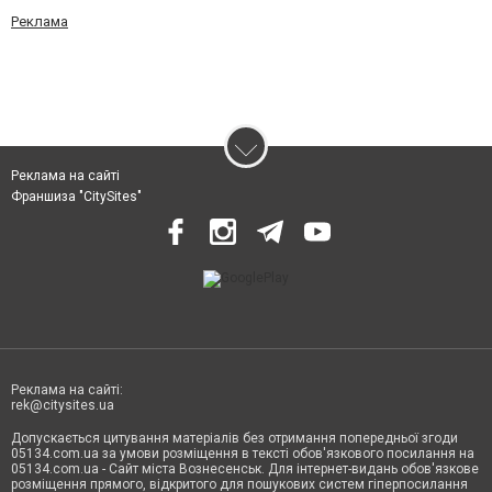
Реклама
Реклама на сайті
Франшиза "CitySites"
Реклама на сайті:
rek@citysites.ua
Допускається цитування матеріалів без отримання попередньої згоди
05134.com.ua за умови розміщення в тексті обов'язкового посилання на
05134.com.ua - Сайт міста Вознесенськ. Для інтернет-видань обов'язкове
розміщення прямого, відкритого для пошукових систем гіперпосилання