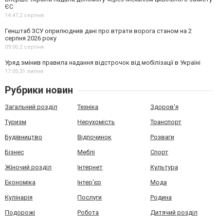
ЄС
14:47,
2 серпня
Генштаб ЗСУ оприлюднив дані про втрати ворога станом на 2
серпня 2026 року
09:00,
2 серпня
Уряд змінив правила надання відстрочок від мобілізації в Україні
17:05,
31 липня
Рубрики новин
Загальний розділ
Техніка
Здоров'я
Туризм
Нерухомість
Транспорт
Будівництво
Відпочинок
Розваги
Бізнес
Меблі
Спорт
Жіночий розділ
Інтернет
Культура
Економіка
Інтер'єр
Мода
Кулінарія
Послуги
Родина
Подорожі
Робота
Дитячий розділ