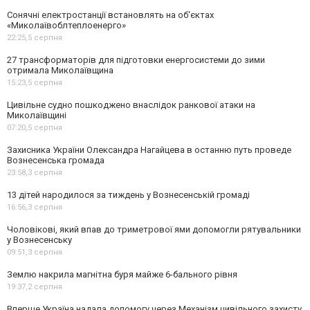
Сонячні електростанції встановлять на об'єктах
«Миколаївоблтеплоенерго»
22:25,
5 серпня
27 трансформаторів для підготовки енергосистеми до зими
отримала Миколаївщина
15:23,
5 серпня
Цивільне судно пошкоджено внаслідок ранкової атаки на
Миколаївщині
07:20,
5 серпня
Захисника України Олександра Нагайцева в останню путь проведе
Вознесенська громада
23:58,
3 серпня
13 дітей народилося за тиждень у Вознесенській громаді
16:56,
3 серпня
Чоловікові, який впав до триметрової ями допомогли рятувальники
у Вознесенську
09:51,
3 серпня
Землю накрила магнітна буря майже 6-бального рівня
19:37,
2 серпня
Вперше Україна надала допомогу через Механізм цивільного захисту