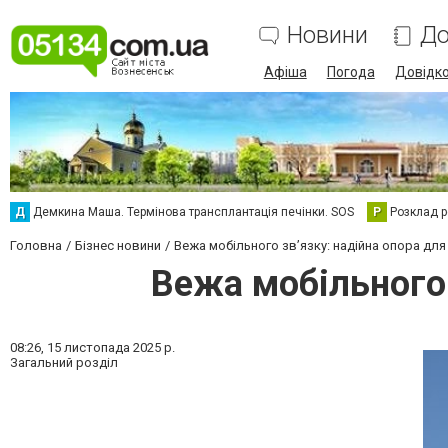
Новини
До
Афіша
Погода
Довідк
Д
Демкина Маша. Термінова трансплантація печінки. SOS
Р
Розклад р
Головна
Бізнес новини
Вежа мобільного зв’язку: надійна опора дл
Вежа мобільного 
08:26,
15 листопада 2025 р.
Загальний розділ