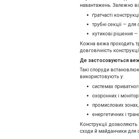
навантажень. Залежно в
ґратчасті конструкц
трубні секції — дл
кутикові рішення — 
Кожна вежа проходить тр
довговічність конструкці
Де застосовуються веж
Такі споруди встановлюю
використовують у:
системах приватного
охоронних і моніто
промислових зонах,
енергетичних і тран
Конструкції дозволяють 
сходи й майданчики для 