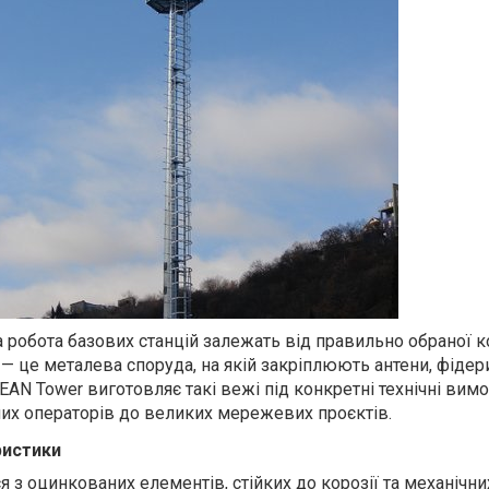
на робота базових станцій залежать від правильно обраної к
— це металева споруда, на якій закріплюють антени, фідер
AN Tower виготовляє такі вежі під конкретні технічні вим
их операторів до великих мережевих проєктів.
ристики
 з оцинкованих елементів, стійких до корозії та механічни