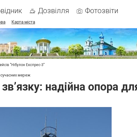
відник
Дозвілля
Фотозвіти
ова
Карта міста
ейсів "Нібулон Експрес-3"
я сучасних мереж
зв’язку: надійна опора д