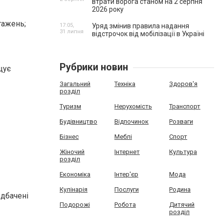
втрати ворога станом на 2 серпня
2026 року
тажень;
17:05,
Уряд змінив правила надання
31 липня
відстрочок від мобілізації в Україні
Рубрики новин
щує
Загальний
Техніка
Здоров'я
розділ
Туризм
Нерухомість
Транспорт
Будівництво
Відпочинок
Розваги
Бізнес
Меблі
Спорт
Жіночий
Інтернет
Культура
розділ
Економіка
Інтер'єр
Мода
Кулінарія
Послуги
Родина
едбачені
Подорожі
Робота
Дитячий
розділ