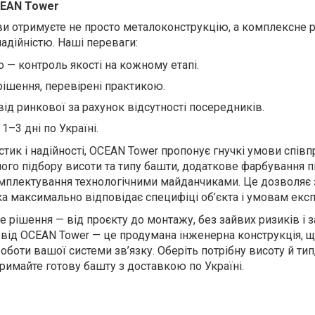
CEAN Tower
и отримуєте не просто металоконструкцію, а комплексне 
адійністю. Наші переваги:
 — контроль якості на кожному етапі.
рішення, перевірені практикою.
від ринкової за рахунок відсутності посередників.
–3 дні по Україні.
стик і надійності, OCEAN Tower пропонує гнучкі умови співпр
ого підбору висоти та типу башти, додаткове фарбування п
омплектування технологічними майданчиками. Це дозволяє
а максимально відповідає специфіці об’єкта і умовам експл
 рішення — від проєкту до монтажу, без зайвих ризиків і 
 від OCEAN Tower — це продумана інженерна конструкція, 
роботи вашої системи зв’язку. Оберіть потрібну висоту й тип
тримайте готову башту з доставкою по Україні.