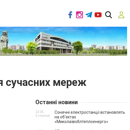
ля сучасних мереж
Останні новини
22:25,
Сонячні електростанції встановлять
5 серпня
на об'єктах
«Миколаївоблтеплоенерго»