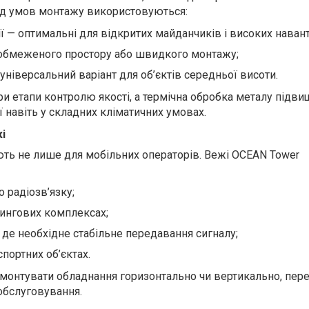
ід умов монтажу використовуються:
ії — оптимальні для відкритих майданчиків і високих наван
я обмеженого простору або швидкого монтажу;
універсальний варіант для об’єктів середньої висоти.
и етапи контролю якості, а термічна обробка металу підви
ї навіть у складних кліматичних умовах.
і
ть не лише для мобільних операторів. Вежі OCEAN Tower
 радіозв’язку;
рингових комплексах;
 де необхідне стабільне передавання сигналу;
спортних об’єктах.
монтувати обладнання горизонтально чи вертикально, пер
обслуговування.