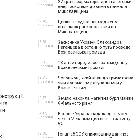
15:23,
27 трансформаторів для підготовки
5 серпня
енергосистеми до зими отримала
Миколаївщина
07:20,
Цивільне судно пошкоджено
5 серпня
внаслідок ранкової атаки на
Миколаївщині
23:58,
Захисника України Олександра
3 серпня
Нагайцева в останню путь проведе
Вознесенська громада
16:56,
13 дітей народилося за тиждень у
3 серпня
Вознесенській громаді
09:51,
Чоловікові, який впав до триметрової
3 серпня
ями допомогли рятувальники у
Вознесенську
онструкції.
19:37,
Землю накрила магнітна буря майже
2 серпня
и та
6-бального рівня
оги
14:47,
Вперше Україна надала допомогу
2 серпня
через Механізм цивільного захисту
ЄС
09:00,
Генштаб ЗСУ оприлюднив дані про
х
2 серпня