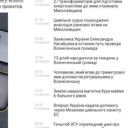
lery-arduino
15:23,
27 трансформаторів для підготовки
5 серпня
 проектов.
енергосистеми до зими отримала
Миколаївщина
07:20,
Цивільне судно пошкоджено
5 серпня
внаслідок ранкової атаки на
Миколаївщині
23:58,
Захисника України Олександра
3 серпня
Нагайцева в останню путь проведе
Вознесенська громада
16:56,
13 дітей народилося за тиждень у
3 серпня
Вознесенській громаді
09:51,
Чоловікові, який впав до триметрової
3 серпня
ями допомогли рятувальники у
Вознесенську
19:37,
Землю накрила магнітна буря майже
2 серпня
6-бального рівня
14:47,
Вперше Україна надала допомогу
2 серпня
через Механізм цивільного захисту
ЄС
09:00,
Генштаб ЗСУ оприлюднив дані про
2 серпня