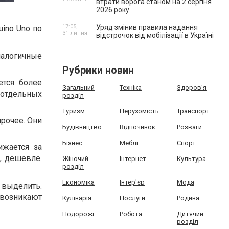
втрати ворога станом на 2 серпня
2026 року
17:05,
Уряд змінив правила надання
uino Uno по
31 липня
відстрочок від мобілізації в Україні
налогичные
Рубрики новин
ется более
Загальний
Техніка
Здоров'я
 отдельных
розділ
Туризм
Нерухомість
Транспорт
прочее. Они
Будівництво
Відпочинок
Розваги
Бізнес
Меблі
Спорт
ижается за
, дешевле.
Жіночий
Інтернет
Культура
розділ
Економіка
Інтер'єр
Мода
 выделить.
 возникают
Кулінарія
Послуги
Родина
Подорожі
Робота
Дитячий
розділ