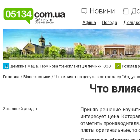
Новини
До
Афіша
Погода
Довідк
Д
Демкина Маша. Термінова трансплантація печінки. SOS
Р
Розклад р
Головна
Бізнес новини
Что влияет на цену за контроллер "Ардуино
Что влияе
Загальний розділ
Приняв решение изучить
интересует цена. Котора
отметить производителя,
платы оригинальные, то 