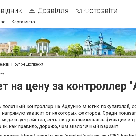
відник
Дозвілля
Фотозвіти
ова
Карта міста
ейсів "Нібулон Експрес-3"
"?
т на цену за контроллер 
 полетный контроллер на Ардуино многих покупателей, ес
я напрямую зависит от некоторых факторов. Среди показат
 модель устройства, есть ли дополнительные функции и п
они, как правило, дороже, чем аналогичный вариант.