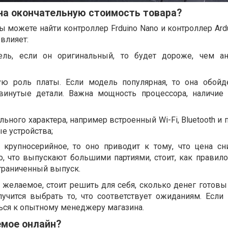
на окончательную стоимость товара?
 можете найти контроллер Frduino Nano и контроллер Аrd
 влияет:
ель, если он оригинальный, то будет дороже, чем а
ую роль платы. Если модель популярная, то она обойд
винутые детали. Важна мощность процессора, наличие
ьного характера, например встроенный Wi-Fi, Bluetooth и 
е устройства;
 крупносерийное, то оно приводит к тому, что цена сн
о, что выпускают большими партиями, стоит, как правило
ограниченный выпуск.
 желаемое, стоит решить для себя, сколько денег готовы
учится выбрать то, что соответствует ожиданиям. Если
ься к опытному менеджеру магазина.
емое онлайн?