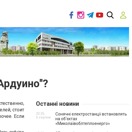
"Ардуино"?
Останні новини
тественно,
елей, стоит
22:25,
Сонячні електростанції встановлять
рочее. Если
5 серпня
на об'єктах
«Миколаївоблтеплоенерго»