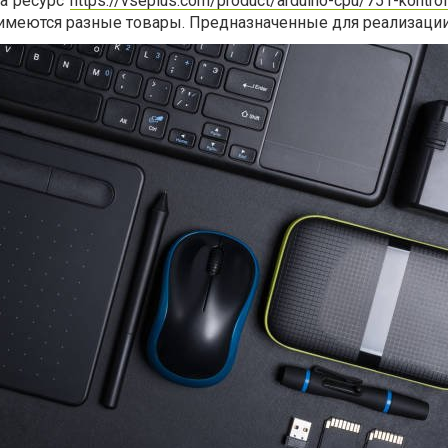
на ресурс
https://vseplus.com/product/arduino-cpu/751-kontrol
 имеются разные товары. Предназначенные для реализации