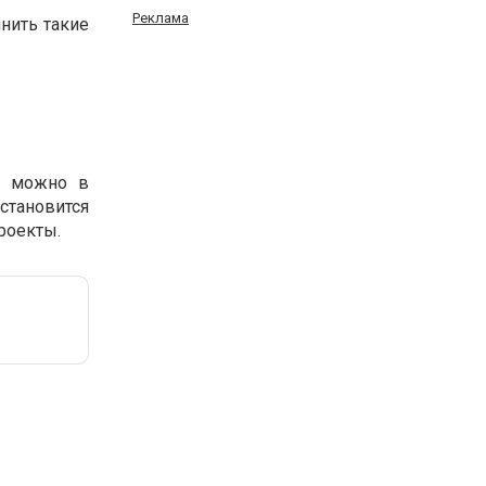
Реклама
лнить такие
о можно в
становится
роекты.