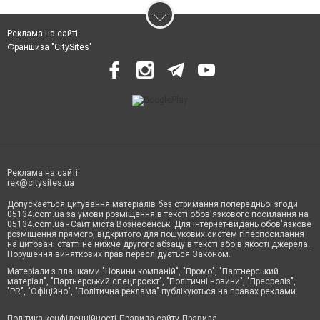
Реклама на сайті
Франшиза "CitySites"
Реклама на сайті:
rek@citysites.ua
Допускається цитування матеріалів без отримання попередньої згоди
05134.com.ua за умови розміщення в тексті обов'язкового посилання на
05134.com.ua - Сайт міста Вознесенськ. Для інтернет-видань обов'язкове
розміщення прямого, відкритого для пошукових систем гіперпосилання
на цитовані статті не нижче другого абзацу в тексті або в якості джерела.
Порушення виняткових прав переслідується Законом.
Матеріали з плашками "Новини компаній", "Промо", "Партнерський
матеріал", "Партнерський спецпроєкт", "Політичні новини", "Пресреліз",
"PR", "Офіційно", "Політична реклама" публікуються на правах реклами.
Політика конфіденційності
Правила сайту
Правила