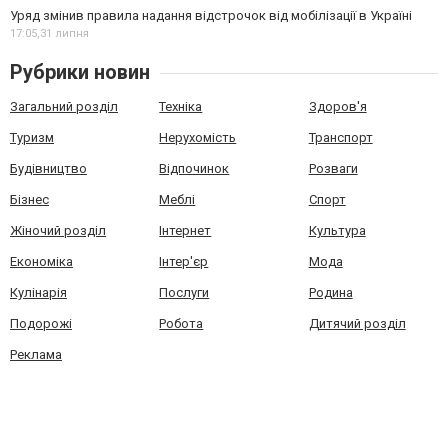
Уряд змінив правила надання відстрочок від мобілізації в Україні
17:05,
31 липня
Рубрики новин
Загальний розділ
Техніка
Здоров'я
Туризм
Нерухомість
Транспорт
Будівництво
Відпочинок
Розваги
Бізнес
Меблі
Спорт
Жіночий розділ
Інтернет
Культура
Економіка
Інтер'єр
Мода
Кулінарія
Послуги
Родина
Подорожі
Робота
Дитячий розділ
Реклама