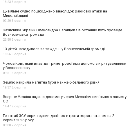
15:23,
5 серпня
Цивільне судно пошкоджено внаслідок ранкової атаки на
Миколаївщині
07:20,
5 серпня
Захисника України Олександра Нагайцева в останню путь проведе
Вознесенська громада
23:58,
3 серпня
13 дітей народилося за тиждень у Вознесенській громаді
16:56,
3 серпня
Чоловікові, який впав до триметрової ями допомогли рятувальники
у Вознесенську
09:51,
3 серпня
Землю накрила магнітна буря майже 6-бального рівня
19:37,
2 серпня
Вперше Україна надала допомогу через Механізм цивільного захисту
ЄС
14:47,
2 серпня
Генштаб ЗСУ оприлюднив дані про втрати ворога станом на 2
серпня 2026 року
09:00,
2 серпня