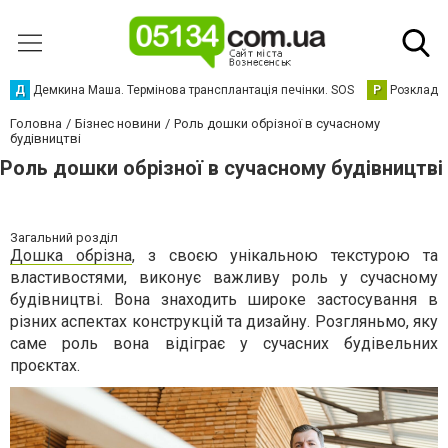
Д
Демкина Маша. Термінова трансплантація печінки. SOS
Р
Розклад р
Головна
Бізнес новини
Роль дошки обрізної в сучасному
будівництві
Роль дошки обрізної в сучасному будівництві
Загальний розділ
Дошка обрізна
, з своєю унікальною текстурою та
властивостями, виконує важливу роль у сучасному
будівництві. Вона знаходить широке застосування в
різних аспектах конструкцій та дизайну. Розгляньмо, яку
саме роль вона відіграє у сучасних будівельних
проєктах.