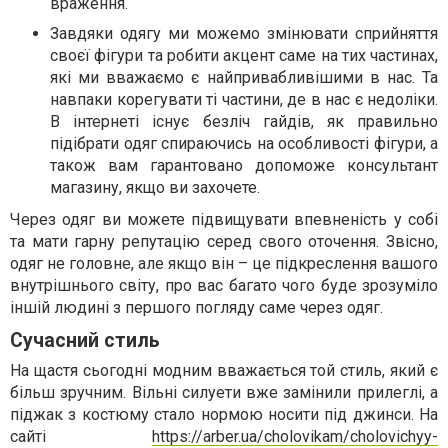
враження.
Завдяки одягу ми можемо змінювати сприйняття
своєї фігури та робити акцент саме на тих частинах,
які ми вважаємо є найпривабливішими в нас. Та
навпаки корегувати ті частини, де в нас є недоліки.
В інтернеті існує безліч гайдів, як правильно
підібрати одяг спираючись на особливості фігури, а
також вам гарантовано допоможе консультант
магазину, якщо ви захочете.
Через одяг ви можете підвищувати впевненість у собі
та мати гарну репутацію серед свого оточення. Звісно,
одяг не головне, але якщо він – це підкреслення вашого
внутрішнього світу, про вас багато чого буде зрозуміло
іншій людині з першого погляду саме через одяг.
Сучасний стиль
На щастя сьогодні модним вважається той стиль, який є
більш зручним. Вільні силуети вже замінили прилеглі, а
піджак з костюму стало нормою носити під джинси. На
сайті
https://arber.ua/cholovikam/cholovichyy-