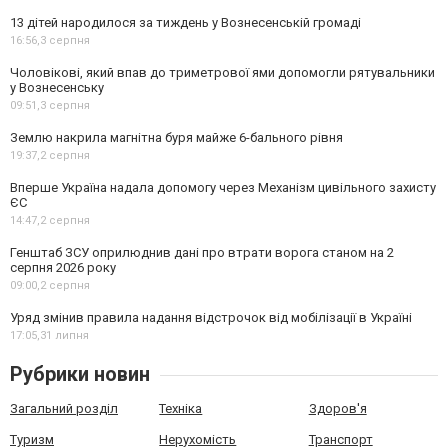
13 дітей народилося за тиждень у Вознесенській громаді
16:56,
3 серпня
Чоловікові, який впав до триметрової ями допомогли рятувальники
у Вознесенську
09:51,
3 серпня
Землю накрила магнітна буря майже 6-бального рівня
19:37,
2 серпня
Вперше Україна надала допомогу через Механізм цивільного захисту
ЄС
14:47,
2 серпня
Генштаб ЗСУ оприлюднив дані про втрати ворога станом на 2
серпня 2026 року
09:00,
2 серпня
Уряд змінив правила надання відстрочок від мобілізації в Україні
17:05,
31 липня
Рубрики новин
Загальний розділ
Техніка
Здоров'я
Туризм
Нерухомість
Транспорт