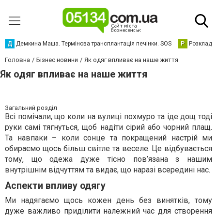
Д
Демкина Маша. Термінова трансплантація печінки. SOS
Р
Розклад р
Головна
Бізнес новини
Як одяг впливає на наше життя
Як одяг впливає на наше життя
Загальний розділ
Всі помічали, що коли на вулиці похмуро та іде дощ тоді
руки самі тягнуться, щоб надіти сірий або чорний плащ.
Та навпаки – коли сонце та покращений настрій ми
обираємо щось більш світле та веселе. Це відбувається
тому, що одежа дуже тісно пов’язана з нашим
внутрішнім відчуттям та видає, що наразі всередині нас.
Аспекти впливу одягу
Ми надягаємо щось кожен день без винятків, тому
дуже важливо приділити належний час для створення