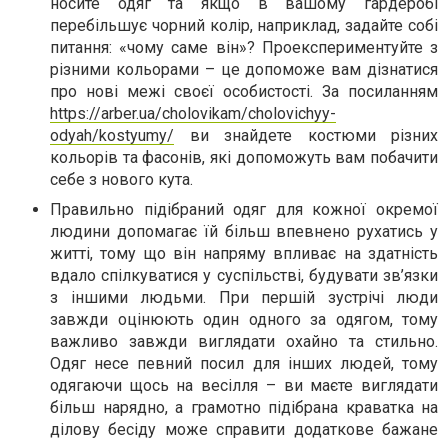
носите одяг та якщо в вашому гардеробі
перебільшує чорний колір, наприклад, задайте собі
питання: «чому саме він»? Проекспериментуйте з
різними кольорами – це допоможе вам дізнатися
про нові межі своєї особистості. За посиланням
https://arber.ua/cholovikam/cholovichyy-
odyah/kostyumy/
ви знайдете костюми різних
кольорів та фасонів, які допоможуть вам побачити
себе з нового кута.
Правильно підібраний одяг для кожної окремої
людини допомагає їй більш впевнено рухатись у
житті, тому що він напряму впливає на здатність
вдало спілкуватися у суспільстві, будувати зв’язки
з іншими людьми. При першій зустрічі люди
завжди оцінюють один одного за одягом, тому
важливо завжди виглядати охайно та стильно.
Одяг несе певний посил для інших людей, тому
одягаючи щось на весілля – ви маєте виглядати
більш нарядно, а грамотно підібрана краватка на
ділову бесіду може справити додаткове бажане