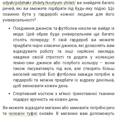
odyah/pidzhaki-zhilety/kostyum-zhilet/
ви знайдете багато
речей, які ви зможете підібрати під будь-яку подію. Що
повинно бути у гардеробі кожної людини для його
універсальності?
Поєднання джинсів та футболки ніколи не вийде із
моди. Цей образ буде універсальним ще багато
століть попереду. У свій гардероб ви можете
придбати чорні класичні джинси, які дозволять вам
відвідувати роботу та інші серйозні заклади,
завдяки своїй строгості та додати у колекцію
темно-сині джинси або голубого кольору – вони
також пасуватимуть під все, але створять більш
веселий настрій. Білі футболки завжди потрібні в
гардеробі та можна придбати їх відразу декілька,
щоб змінювати кожен день.
Спортивний костюм з м’якої трикотажної тканини
подарує зручність на кожен день.
Ви можете відвідати магазин або замовити потрібні речі
та
чоловічі туфлі
онлайн. В магазині вам допоможуть