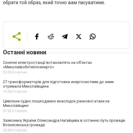
обрати той образ, який точно вам пасуватиме.
Останні новини
Сонячні електростанції встановлять на об'єктах
«Миколаївоблтеплоенерго»
22:25,
5 серпня
27 трансформаторів для підготовки енергосистеми до зими
отримала Миколаївщина
15:23,
5 серпня
Цивільне судно пошкоджено внаслідок ранкової атаки на
Миколаївщині
07:20,
5 серпня
Захисника України Олександра Нагайцева в останню путь проведе
Вознесенська громада
23:58,
3 серпня