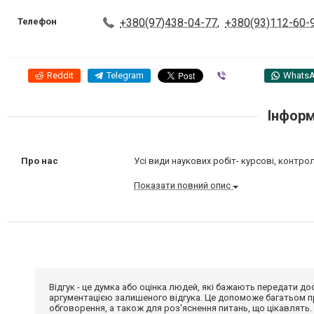
Телефон
+380(97)438-04-77
,
+380(93)112-60-
Reddit
Telegram
Viber
Whats
Інформ
Про нас
Усі види наукових робіт- курсові, контроль
Показати повний опис
Відгук - це думка або оцінка людей, які бажають передати 
аргументацією залишеного відгука. Це допоможе багатьом пр
обговорення, а також для роз'яснення питань, що цікавлять.