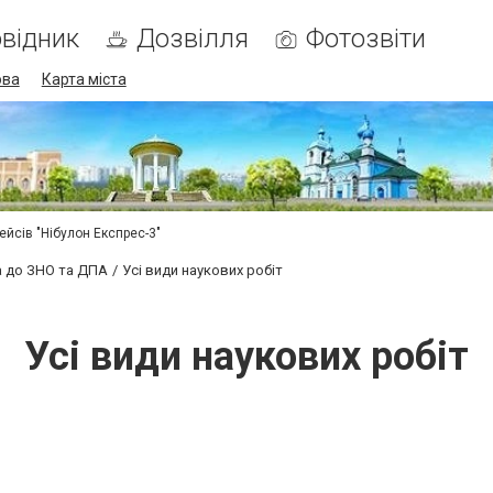
відник
Дозвілля
Фотозвіти
ова
Карта міста
ейсів "Нібулон Експрес-3"
а до ЗНО та ДПА
Усі види наукових робіт
Усі види наукових робіт