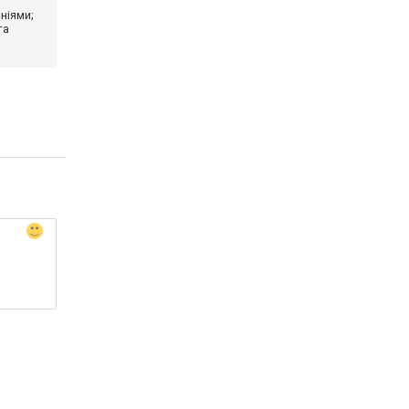
ніями;
та