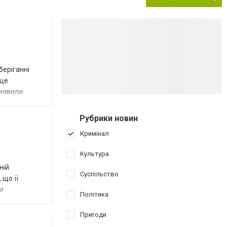
беріганні
 це
виявили
Рубрики новин
Кримінал
Культура
ній
Суспільство
 що її
и.
Політика
Пригоди