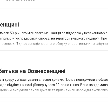
сенщині
имали 50-річного місцевого мешканця за підозрою у незаконному з
рямо у господарській споруді на території власного подвір'я. Про
несенськ. Під час санкціонованого обшуку оперативники та слідчі 
 та р...
батька на Вознесенщині
ідозру у зґвалтуванні власної доньки. Про це повідомили в облас
я до відділення поліції звернулася 39-річна жінка. Вона повідомила,
ліцейські вилучили речові докази та призначили необхідні експертиз
т. 1...