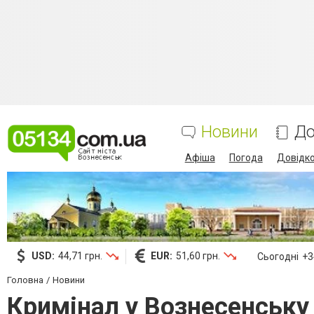
Новини
До
Афіша
Погода
Довідк
USD:
44,71 грн.
EUR:
51,60 грн.
Сьогодні
+34
Головна
Новини
Кримінал у Вознесенську 