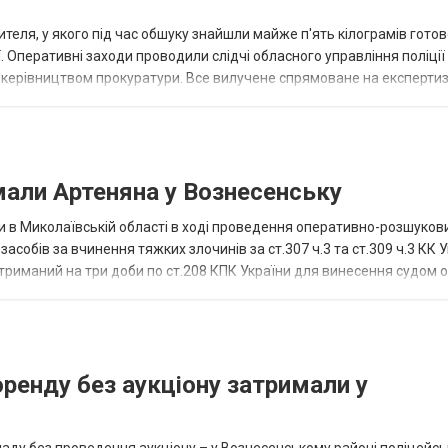
теля, у якого під час обшуку знайшли майже п'ять кілограмів готов
ї. Оперативні заходи проводили слідчі обласного управління поліції 
керівництвом прокуратури. Все вилучене спрямоване на експертиз
мали Артеняна у Вознесенську
 в Миколаївській області в ході проведення оперативно-розшукови
засобів за вчинення тяжких злочинів за ст.307 ч.3 та ст.309 ч.3 КК 
риманий на три доби по ст.208 КПК України для винесення судом 
ренду без аукціону затримали у