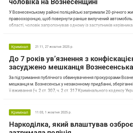
чоловіка на Вознесенщині
У Вознесенському районі поліцейські затримали 20-річного жи
правоохоронцю, щоб повернути раніше вилучений автомобіль. Я
області, чоловік запропонував одному із заступників керівника
вилученої в нього у межах кримінального провадження. Чолові
Кримінал
21:11,
27 жовтня 2025 р.
До 7 років ув’язнення з конфіскаці
засуджено мешканця Вознесенськ
За підтримання публічного обвинувачення прокурорами Возне
мешканця м. Вознесенськ у незаконному придбанні, зберіганні 
її вживання (ч. 2 ст. 307, ч. 2 ст. 317 Кримінального кодексу У
позбавлення волі з конфіскацією майна.Прокурорами доведено,
Кримінал
11:03,
1 жовтня 2025 р.
Наркоділка, який влаштував озброє
затримала поліція