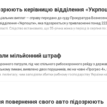
дозрюють керівницю відділення «Укрпо
ціальних виплат — справу передано до суду Прокуратура Вознесен
відділення «Укрпошти», яка підозрюється у привласненні понад 222
асті. Слідство встановило, що 35-річна жінка у період із серпня п
ивласнила...
али мільйонний штраф
ронного патруля, під час спільного рибоохоронного рейду з держ
кому лимані, виявлено двох порушників, які на човні «Прогрес-4», 
з. пелінгасу, чим заподіяли збитки рибному господарству України на
у човні...
для повернення свого авто підозрюють