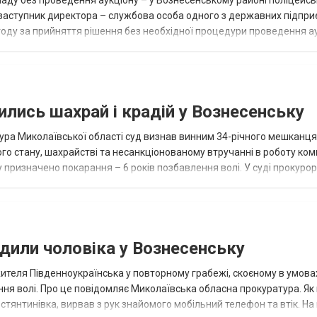
аду без проведення аукціону – у Вознесенському районі поліцейсь
 заступник директора – службова особа одного з державних підпри
году за прийняття рішення без необхідної процедури проведення а
шої площі, ніж офіцій...
нились шахрай і крадій у Вознесенську
ура Миколаївської області суд визнав винним 34-річного мешканця
го стану, шахрайстві та несанкціонованому втручанні в роботу ко
. Йому призначено покарання – 6 років позбавлення волі. У суді прокуро
удили чоловіка у Вознесенську
ителя Південноукраїнська у повторному грабежі, скоєному в умова
ення волі. Про це повідомляє Миколаївська обласна прокуратура. Я
остянтинівка, вирвав з рук знайомого мобільний телефон та втік. Н