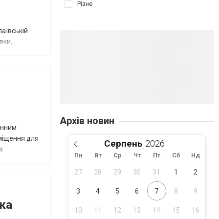
Різне
лаївській
вки,
Архів новин
инним
иміщення для
Серпень
в
Пн
Вт
Ср
Чт
Пт
Сб
Нд
27
28
29
30
31
1
2
3
4
5
6
7
8
9
ка
10
11
12
13
14
15
16