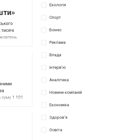
Екологія
шти»
Спорт
ського
Бізнес
 тисячі
о жовтень
Реклама
Влада
Інтерв'ю
Аналітика
авними
за
Новини компаній
 суму 1 101
Економіка
Здоров'я
Освіта