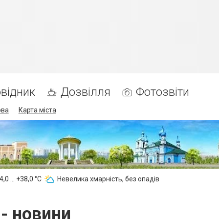
відник
Дозвілля
Фотозвіти
ова
Карта міста
,0 ... +38,0 °С
Невелика хмарність, без опадів
- новини