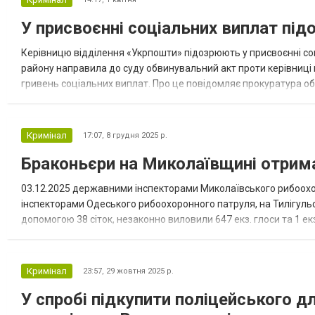
У присвоєнні соціальних виплат пі
Керівницю відділення «Укрпошти» підозрюють у присвоєнні со
району направила до суду обвинувальний акт проти керівниці 
гривень соціальних виплат. Про це повідомляє прокуратура обл
2025 року, зловживаючи службовим становищем, незаконно пр
Кримінал
17:07,
8 грудня 2025 р.
Браконьєри на Миколаївщині отрим
03.12.2025 державними інспекторами Миколаївського рибоохо
інспекторами Одеського рибоохоронного патруля, на Тилігульсь
допомогою 38 сіток, незаконно виловили 647 екз. глоси та 1 ек
753 грн Крім цього, виявлено ще порушника, який на дюралевом
Кримінал
23:57,
29 жовтня 2025 р.
У спробі підкупити поліцейського 