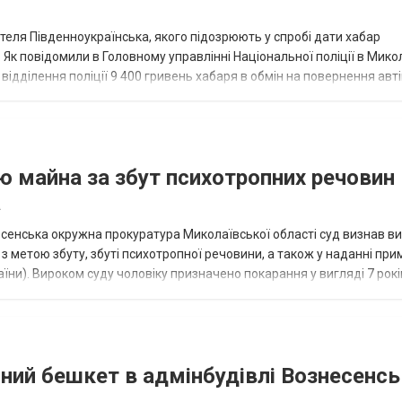
теля Південноукраїнська, якого підозрюють у спробі дати хабар
к повідомили в Головному управлінні Національної поліції в Мико
 відділення поліції 9 400 гривень хабаря в обмін на повернення авті
ка на Вознесенщ...
єю майна за збут психотропних речовин
а
сенська окружна прокуратура Миколаївської області суд визнав в
з метою збуту, збуті психотропної речовини, а також у наданні пр
країни). Вироком суду чоловіку призначено покарання у вигляді 7 рокі
 що за...
ний бешкет в адмінбудівлі Вознесенсь