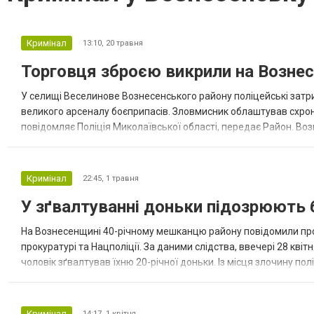
Кримінал
13:10,
20 травня
Торговця зброєю викрили на Возне
У селищі Веселинове Вознесенського району поліцейські затр
великого арсеналу боєприпасів. Зловмисник облаштував схрон п
повідомляє Поліція Миколаївської області, передає Район. Воз
понад 1 500 набоїв різного калібру, 19 різновидів бойових гранат
Кримінал
22:45,
1 травня
У зґвалтуванні доньки підозрюють 
На Вознесенщині 40-річному мешканцю району повідомили про п
прокуратурі та Нацполіції. За даними слідства, ввечері 28 квітн
чоловік зґвалтував їхню 20-річної доньки. Із місця злочину по
Правоохоронці затримали чоловіка та оголосили підозру за ч. 2 с
Кримінал
14:17,
1 квітня