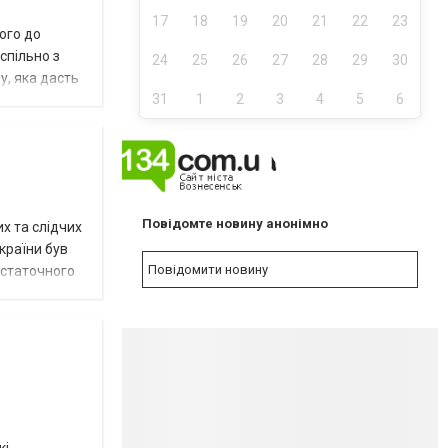
17
18
19
20
21
22
23
ого до
спільно з
24
25
26
27
28
29
30
у, яка дасть
31
1
2
3
4
5
6
NEW
Повідомте новину анонімно
х та слідчих
України був
Повідомити новину
остаточного