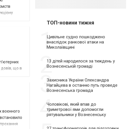
кі
ємств
укціону
ТОП-новини тижня
1
Цивільне судно пошкоджено
внаслідок ранкової атаки на
Миколаївщині
2
13 дітей народилося за тиждень у
мп’ютерних
Вознесенській громаді
р довів, що в
3
Захисника України Олександра
Нагайцева в останню путь проведе
Вознесенська громада
4
Чоловікові, який впав до
триметрової ями допомогли
х воєнного
рятувальники у Вознесенську
к встановило
а прохання
27 трансформаторів для підготовки