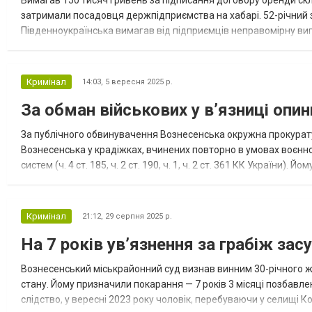
Вимагав 150 тисяч гривень за підписання договору оренди скл
затримали посадовця держпідприємства на хабарі. 52-річний
Південноукраїнська вимагав від підприємців неправомірну ви
щодо підписання договору оренди складського приміщення біль
Кримінал
14:03,
5 вересня 2025 р.
За обман військових у в’язниці опи
За публічного обвинувачення Вознесенська окружна прокурат
Вознесенська у крадіжках, вчинених повторно в умовах воєнно
систем (ч. 4 ст. 185, ч. 2 ст. 190, ч. 1, ч. 2 ст. 361 КК України)
грудні 2022 року засуджений, перебуваючи на іспитовому т...
Кримінал
21:12,
29 серпня 2025 р.
На 7 років ув’язнення за грабіж зас
Вознесенський міськрайонний суд визнав винним 30-річного ж
стану. Йому призначили покарання — 7 років 3 місяці позбавл
слідство, у вересні 2023 року чоловік, перебуваючи у селищі К