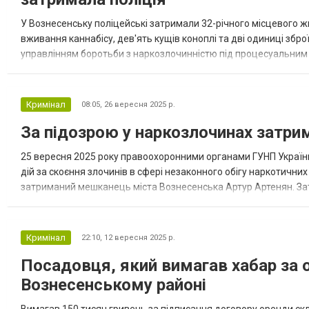
У Вознесенську поліцейські затримали 32-річного місцевого жи
вживання каннабісу, дев'ять кущів коноплі та дві одиниці збро
управлінням боротьби з наркозлочинністю під процесуальним 
правову оцінку та зберігання зброї. Чоловіка затримали у...
Кримінал
08:05,
26 вересня 2025 р.
За підозрою у наркозлочинах затри
25 вересня 2025 року правоохоронними органами ГУНП України
дій за скоєння злочинів в сфері незаконного обігу наркотичних 
затриманий мешканець міста Вознесенська Артур Артенян. Зат
рішення. Ніхто не може бути визнанним винним ні як ок...
Кримінал
22:10,
12 вересня 2025 р.
Посадовця, який вимагав хабар за о
Вознесенському районі