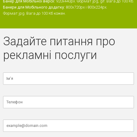
Банер для Мобільної версії:
920x440px. Формат jpg, gif. Вага до 100 Кб.
Банери для Мобільного додатку:
800х720px і 800х224px.
Формат jpg. Вага до 100 Кб кожен.
Задайте питання про
рекламні послуги