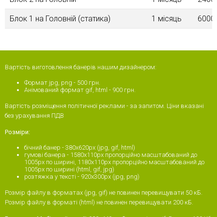
Блок 1 на Головнiй (статика)
1 місяць
6000
Вартість виготовлення банерів нашим дизайнером:
Формат jpg, png - 500 грн.
Анімований формат gif, html - 900 грн.
Вартість розміщення політичної реклами - за запитом. Ціни вказані
без урахування ПДВ
Розміри:
бічний банер - 380x620px (jpg, gif, html)
гумові банера - 1580х110px пропорційно масштабований до
1005px по ширині, 1180х110px пропорційно масштабований до
1005px по ширині (html, gif, jpg)
розтяжка у тексті - 920х300рх (jpg, png)
Розмір файлу в форматах (jpg, gif) не повинен перевищувати 50 кБ.
Розмір файлу в форматі (html) не повинен перевищувати 200 кБ.