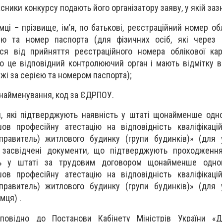
асники конкурсу подають його організатору заяву, у якій заз
мці – прізвище, ім’я, по батькові, реєстраційний номер об
ію та номер паспорта (для фізичних осіб, які через с
ся від прийняття реєстраційного номера облікової кар
ро це відповідний контролюючий орган і мають відмітку в
жі за серією та номером паспорта);
 найменування, код за ЄДРПОУ.
и, які підтверджують наявність у штаті щонайменше одн
шов професійну атестацію на відповідність кваліфікац
правитель) житлового будинку (групи будинків)» (для 
 засвідчені документи, що підтверджують проходження
сть у штаті за трудовим договором щонайменше одно
шов професійну атестацію на відповідність кваліфікац
правитель) житлового будинку (групи будинків)» (для 
мця) .
повідно до Постанови Кабінету Міністрів України «Д