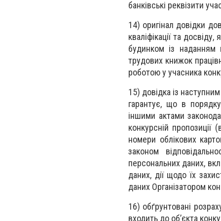
банківські реквізити уча
14) оригінал довідки до
кваліфікації та досвіду
будинком із наданням п
трудових книжок працівн
роботою у учасника конк
15) довідка із наступни
гарантує, що в порядку
іншими актами законодав
конкурсній пропозиції (
номери облікових карто
законом відповідальн
персональних даних, вклю
даних, дії щодо їх захи
даних Організатором кон
16) обґрунтовані розрах
входить до об’єкта конку