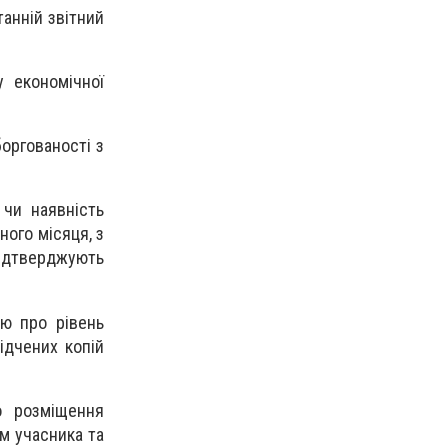
танній звітний
 економічної
боргованості з
 чи наявність
ного місяця, з
підтверджують
ію про рівень
ідчених копій
о розміщення
м учасника та