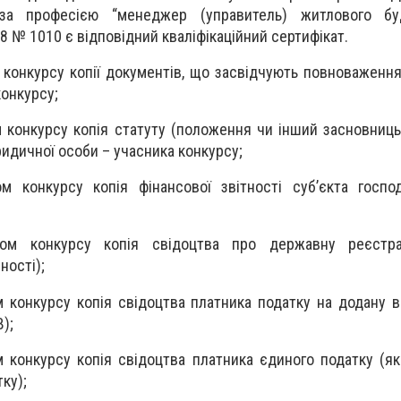
ї за професією “менеджер (управитель) житлового бу
18 № 1010 є відповідний кваліфікаційний сертифікат.
 конкурсу копії документів, що засвідчують повноваження
онкурсу;
м конкурсу копія статуту (положення чи інший засновниц
ридичної особи – учасника конкурсу;
ом конкурсу копія фінансової звітності суб’єкта госп
ком конкурсу копія свідоцтва про державну реєстра
ності);
м конкурсу копія свідоцтва платника податку на додану в
);
м конкурсу копія свідоцтва платника єдиного податку (я
ку);