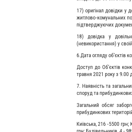
17) оригінал довідки у 
житлово-комунальних пос
підтверджуючих докумен
18) довідка у довіль
(невикористання) у своїй
6.Дата огляду об’єктів к
Доступ до Об’єктів кон
травня 2021 року з 9.00 
7. Наявність та загальн
споруд та прибудинкових
Загальний обсяг заборг
прибудинкових територій,
Київська, 216 -5500 грн; 
грн; Будівельників, 4 - 9