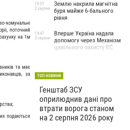
Землю накрила магнітна
19:37
2 серпня
буря майже 6-бального
рівня
во-комунальні
рії, поточний
Вперше Україна надала
14:47
рахунку на 1м
2 серпня
допомогу через Механізм
цивільного захисту ЄС
вників та має
конавців, за
ТОП НОВИНИ
Генштаб ЗСУ
оприлюднив дані про
рства;
втрати ворога станом
ких подаються
на 2 серпня 2026 року