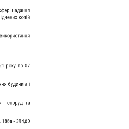
 сфері надання
ідчених копій
використання
21 року по 07
ння будинків і
в і споруд та
, 188а - 394,60