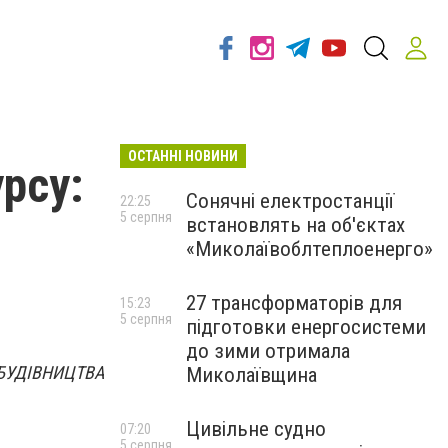
ОСТАННІ НОВИНИ
рсу:
Сонячні електростанції
22:25
5 серпня
встановлять на об'єктах
«Миколаївоблтеплоенерго»
27 трансформаторів для
15:23
5 серпня
підготовки енергосистеми
до зими отримала
БУДІВНИЦТВА
Миколаївщина
Цивільне судно
07:20
5 серпня