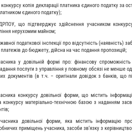
 конкурсу копія декларації платника єдиного податку за ос
платником єдиного податку);
ЄДРПОУ, що підтверджує здійснення учасником конкурсу
вління нерухомим майном;
жавної податкової інспекції про відсутність (наявність) за
 платежів до бюджету, дійсна на час подання пропозицій;
часника у довільній формі про: фінансову спроможність
надання послуги з управління у повному обсязі не менше од
х документів (в т.ч. – оригінали довідок з банків, що 
часника конкурсу довільної форми, що містить інформац
а конкурсу матеріально-технічною базою з наданням засв
тів;
учасника довільної форми, яка містить інформацію пр
обничих приміщень учасника, засоби зв’язку з керівництво