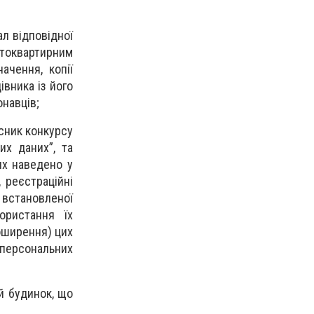
ал відповідної
гатоквартирним
ачення, копії
івника із його
навців;
асник конкурсу
их даних”, та
их наведено у
, реєстраційні
 встановленої
ористання їх
поширення) цих
 персональних
й будинок, що