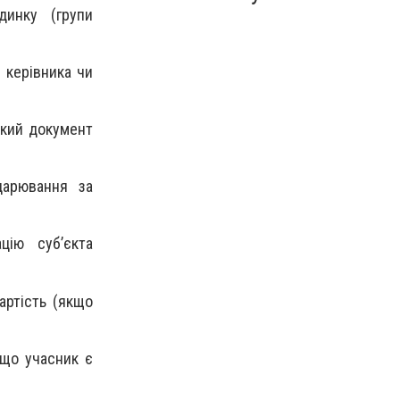
динку (групи
 керівника чи
ький документ
одарювання за
цію суб’єкта
артість (якщо
кщо учасник є