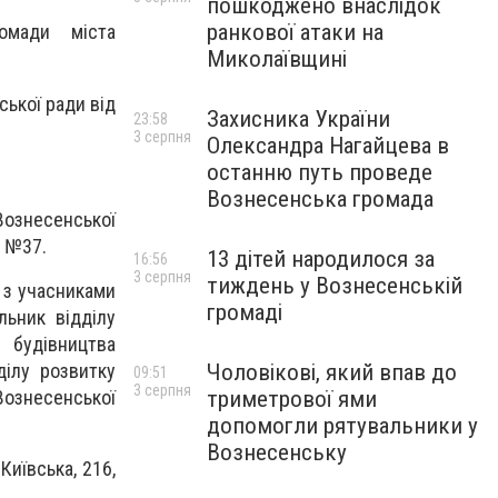
пошкоджено внаслідок
ранкової атаки на
ромади міста
Миколаївщині
ської ради від
Захисника України
23:58
3 серпня
Олександра Нагайцева в
останню путь проведе
Вознесенська громада
Вознесенської
. №37.
13 дітей народилося за
16:56
3 серпня
тиждень у Вознесенській
 з учасниками
громаді
льник відділу
 будівництва
Чоловікові, який впав до
ділу розвитку
09:51
3 серпня
триметрової ями
Вознесенської
допомогли рятувальники у
Вознесенську
Київська, 216,