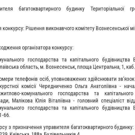
теля багатоквартирного будинку Територіальної г
 конкурсу: Рішення виконавчого комітету Вознесенської мі
одження організатора конкурсу:
мунального господарства та капітального будівництва 
лаївська область, м. Вознесенськ, площа Центральна, 1, каб
номери телефонів осіб, уповноважених здійснювати зв’язок
курстної комісії Чередниченко Ольга Анатоліївна - нача
житлово-комунального господарства та капітального
ади, Малікова Юлія Віталіївна - головний спеціаліст від
мунального господарства та капітального будівництва 
1-66.
урсу з призначення управителя багатоквартирного будинку: 
 239, Київська, 188а, Будівельників,4.