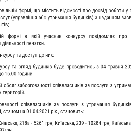
довільній формі, що містить відомості про досвід роботи у
луг (управління або утримання будинків) з наданням засв
тів;
ній формі в якій учасник конкурсу повідомляє про 
 діяльності печатки.
онкурсу та доступ до них:
курсу та огляд будинків буде проводитись з 04 травня 20
до 16.00 години.
ий обсяг заборгованості співвласників за послуги з утрима
 територій.
ованості співвласників за послуги з утримання будинкі
 станом на 01.04.2021 рік , становить:
Київська, 218а - 5261 грн; Київська, 239 - 10284 грн; Київська
897грн.