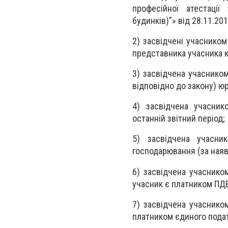
професійної атестаці
будинків)”» від 28.11.20
2) засвідчені учасником
представника учасника к
3) засвідчена учаснико
відповідно до закону) ю
4) засвідчена учасник
останній звітний період;
5) засвідчена учасни
господарювання (за наяв
6) засвідчена учаснико
учасник є платником ПДВ
7) засвідчена учаснико
платником єдиного подат