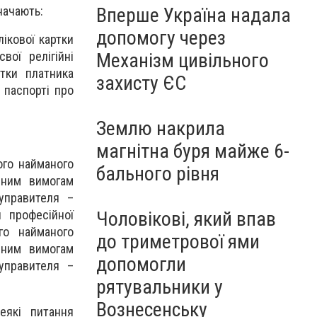
начають:
Вперше Україна надала
допомогу через
лікової картки
вої релігійні
Механізм цивільного
тки платника
захисту ЄС
 паспорті про
Землю накрила
магнітна буря майже 6-
ого найманого
бального рівня
ійним вимогам
управителя –
Чоловікові, який впав
 професійної
го найманого
до триметрової ями
ійним вимогам
допомогли
управителя –
рятувальники у
Вознесенську
еякі питання