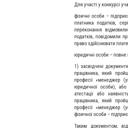
Для участі у конкурсі уч
фізичні особи – підприє
платника податків, сер
переконання відмовили
податків, повідомили п
право здійснювати плате
юридичні особи – повне
1) засвідчені документ
працівника, який прой
професії «менеджер (у
юридичної особи), або
атестації або наявні
працівника, який прой
професії «менеджер (у
фізичної особи – підприє
Таким документом, від