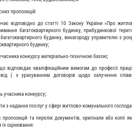
рсних пропозицій:
ючає відповідно до статті 10 Закону України «Про житло
римання багатоквартирного будинку, прибудинкової терито
 багатоквартирного будинку, винагороду управителю з роз
токвартирного будинку;
 учасника конкурсу матеріально-технічною базою;
що відповідає кваліфікаційним вимогам до професії праці
свід ( з урахуванням договорів щодо залучення співви
ь учасника конкурсу;
оти з надання послуг у сфері житлово-комунального господа
 пропозицій та перелік документів, оригінали або копії я
 їх оцінювання: