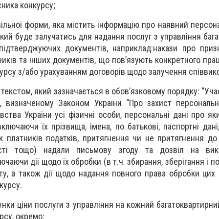
сника конкурсу;
вільної форми, яка містить інформацію про наявний персон
, який буде залучатись для надання послуг з управління ба
ідтверджуючих документів, наприклад:накази про призн
иків та інших документів, що пов’язують конкретного прац
урсу з/або урахуванням договорів щодо залучення співвико
м текстом, який зазначається в обов’язковому порядку: “Уч
, визначеному Законом України “Про захист персональн
ства України усі фізичні особи, персональні дані про як
включаючи їх прізвища, імена, по батькові, паспортні дані
к платників податків, притягнення чи не притягнення до
ості тощо) надали письмову згоду та дозвіл на вик
чаючи дії щодо їх обробки (в т.ч. збирання, зберігання і 
сту, а також дії щодо надання повного права обробки цих
курсу.
унки ціни послуги з управління на кожний багатоквартирни
рсу, окремо;