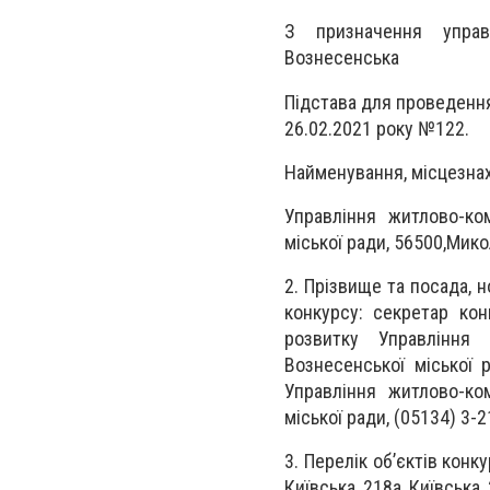
З призначення управи
Вознесенська
Підстава для проведення
26.02.2021 року №122.
Найменування, місцезнах
Управління житлово-ко
міської ради, 56500,Мико
2. Прізвище та посада, 
конкурсу: секретар кон
розвитку Управління 
Вознесенської міської р
Управління житлово-ко
міської ради, (05134) 3-2
3. Перелік об’єктів конк
Київська, 218а, Київська,